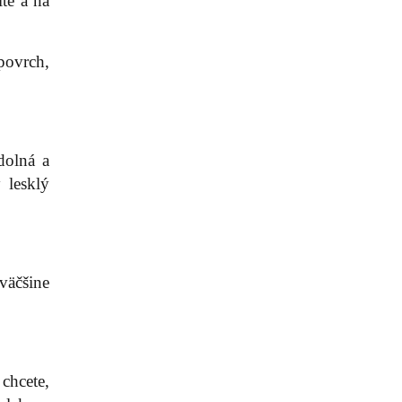
te a na
 povrch,
dolná a
 lesklý
väčšine
chcete,