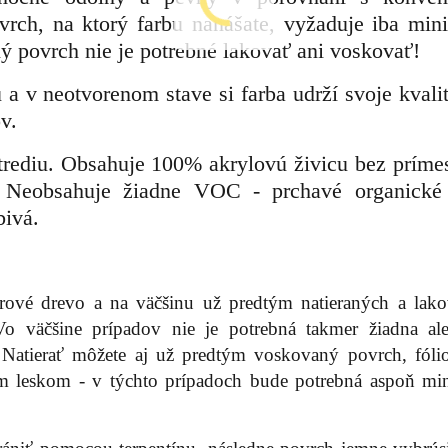
vrch, na ktorý farbu nanášate, vyžaduje iba min
ý povrch nie je potrebné lakovať ani voskovať!
a v neotvorenom stave si farba udrží svoje kvalit
v.
strediu. Obsahuje 100% akrylovú živicu bez prímes
 Neobsahuje žiadne VOC - prchavé organické 
bivá.
rové drevo a na väčšinu už predtým natieraných a lak
o väčšine prípadov nie je potrebná takmer žiadna al
. Natierať môžete aj už predtým voskovaný povrch, fóli
 leskom - v týchto prípadoch bude potrebná aspoň mi