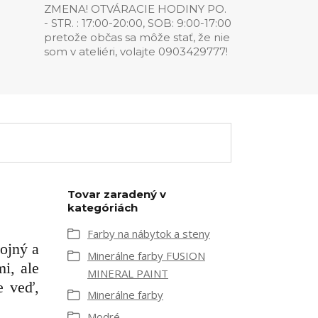
ZMENA! OTVÁRACIE HODINY PO.
- STR. : 17:00-20:00, SOB: 9:00-17:00
pretože občas sa môže stať, že nie
som v ateliéri, volajte 0903429777!
Tovar zaradený v
kategóriách
Farby na nábytok a steny
ojný a
Minerálne farby FUSION
i, ale
MINERAL PAINT
e veď,
Minerálne farby
Modré