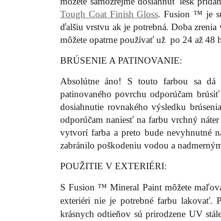
môžete samozrejme dosiahnuť lesk prid
Tough Coat Finish Gloss
. Fusion ™ je s
ďalšiu vrstvu ak je potrebná. Doba zreni
môžete opatrne používať už po 24 až 48 h
BRÚSENIE A PATINOVANIE:
Absolútne áno! S touto farbou sa dá 
patinovaného povrchu odporúčam brúsiť f
dosiahnutie rovnakého výsledku brúsenia
odporúčam naniesť na farbu vrchný náter
vytvorí farba a preto bude nevyhnutné n
zabránilo poškodeniu vodou a nadmerný
POUŽITIE V EXTERIÉRI:
S Fusion ™ Mineral Paint môžete maľovať
exteriéri nie je potrebné farbu lakovať.
krásnych odtieňov sú prirodzene UV stále