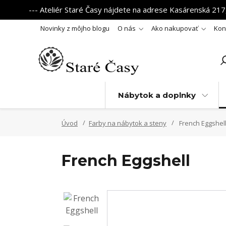
--- Ateliér Staré Časy nájdete na adrese Kasárenská 217,
Novinky z môjho blogu
O nás
Ako nakupovať
Kon
Nábytok a doplnky
Úvod
Farby na nábytok a steny
French Eggshel
French Eggshell