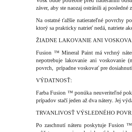
Vosk bude potrebné pred natieraním odst
záver, aby ste naozaj ostránili aj posledné
Na ostatné ťažšie natierateľné povrchy 
ktorý sa prakticky natrieť nedá, natriete ak
ŽIADNE LAKOVANIE ANI VOSKOV
Fusion ™ Mineral Paint má vrchný náte
nepotrebuje lakovanie ani voskovanie (
povrch, prípadne voskovať pre dosiahnuti
VÝDATNOSŤ:
Farba Fusion ™ ponúka neuveriteľné pokr
prípadov stačí jeden až dva nátery. Jej vý
TRVANLIVOSŤ VÝSLEDNÉHO POVR
Po zaschnutí náteru poskytuje Fusion 