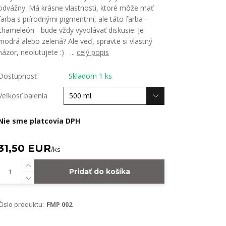
odvážny. Má krásne vlastnosti, ktoré môže mať
farba s prírodnými pigmentmi, ale táto farba -
chameleón - bude vždy vyvolávať diskusie: Je
modrá alebo zelená? Ale veď, spravte si vlastný
názor, neolutujete :) ...
celý popis
Dostupnosť
Skladom 1 ks
Veľkosť balenia
Nie sme platcovia DPH
31,50 EUR
/
ks
Pridať do košíka
Číslo produktu:
FMP 002