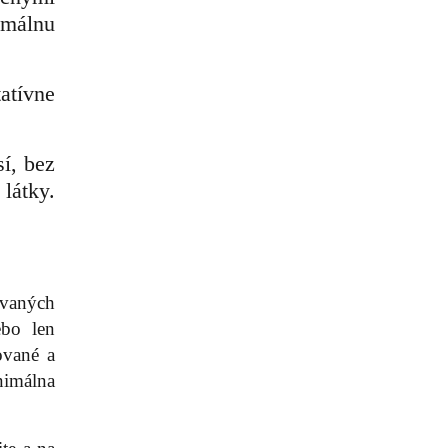
imálnu
atívne
í, bez
látky.
ovaných
ebo len
ované a
nimálna