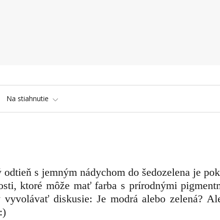
Na stiahnutie
 odtieň s jemným nádychom do šedozelena je pok
osti, ktoré môže mať farba s prírodnými pigmentm
 vyvolávať diskusie:
Je modrá alebo zelená? Al
:)