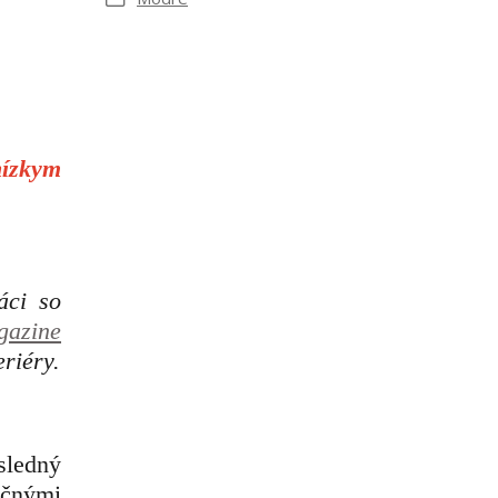
nízkym
áci so
azine
riéry.
sledný
nčnými