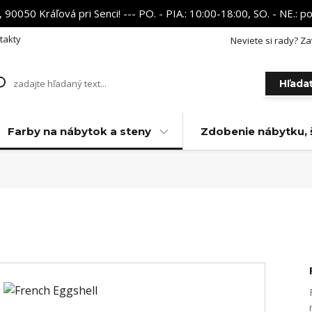
 90050 Kráľová pri Senci! --- PO. - PIA.: 10:00-18:00, SO. - NE.:
takty
Neviete si rady? Za
Hľada
Farby na nábytok a steny
Zdobenie nábytku, 
l