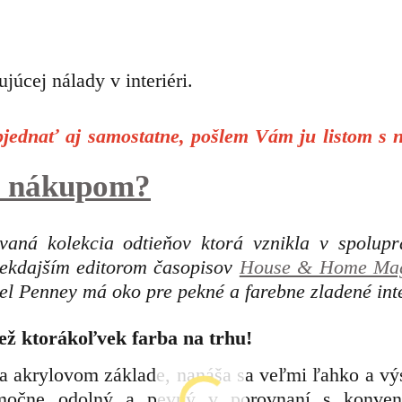
júcej nálady v interiéri.
ednať aj samostatne, pošlem Vám ju listom s 
 s nákupom?
á kolekcia odtieňov ktorá vznikla v spolupr
iekdajším editorom časopisov
House & Home Mag
l Penney má oko pre pekné a farebne zladené inte
ež ktorákoľvek farba na trhu!
na akrylovom základe, nanáša sa veľmi ľahko a vý
imočne odolný a pevný v porovnaní s konve