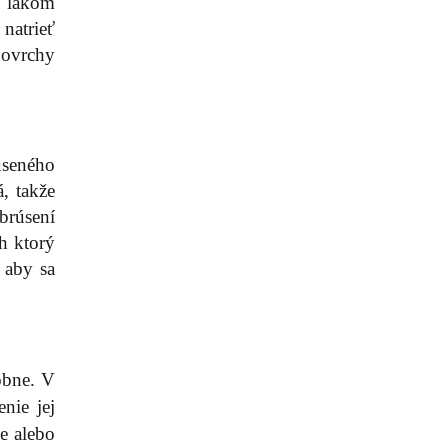
u lakom
natrieť
povrchy
úseného
, takže
brúsení
h ktorý
 aby sa
obne. V
nie jej
e alebo