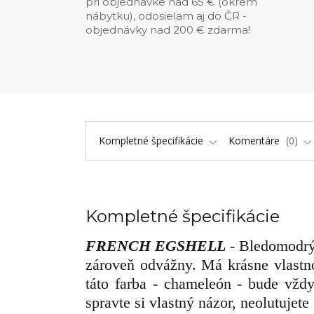
pri objednávke nad 65 € (okrem
nábytku), odosielam aj do ČR -
objednávky nad 200 € zdarma!
Kompletné špecifikácie
Komentáre
0
Kompletné špecifikácie
FRENCH EGSHELL
- Bledomodrý
zároveň odvážny. M
á krásne vlastn
táto farba - chameleón - bude vždy
spravte si vlastný názor, neolutujete 