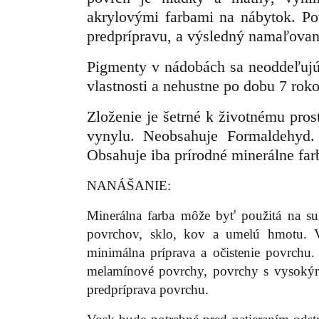
akrylovými farbami na nábytok. Po
predprípravu, a výsledný namaľovan
P
igmenty v nádobách sa neoddeľujú 
vlastnosti a nehustne po dobu 7 roko
Zloženie je šetrné k životnému pro
vynylu. Neobsahuje Formaldehyd.
Obsahuje iba prírodné minerálne far
NANÁŠANIE:
Minerálna farba môže byť použitá na su
povrchov, sklo, kov a umelú hmotu. V
minimálna príprava a očistenie povrchu
melamínové povrchy, povrchy s vysokým
predpríprava povrchu.