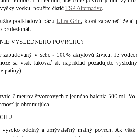
rániť pomocou terpentínu, následne povrch jemne vybrúsi
 zvyšky vosku, použite čistič
TSP Alternative
.
použite podkladovú bázu
Ultra Grip
, ktorá zabezpečí že aj
o profesionál.
ANIE VYSLEDNÉHO POVRCHU?
r zabudovaný v sebe - 100% akrylovú živicu. Je vodeo
môže sa však lakovať ak napríklad požadujete výsledný
e patiny).
ytie 7 metrov štvorcových z jedného balenia 500 ml. Vo 
datnosť je ohromujúca!
CHU:
™ vysoko odolný a umývateľný matný povrch. Ak však 