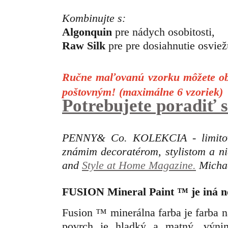
Kombinujte s:
Algonquin
pre nádych osobitosti,
Raw Silk
 pre pre dosiahnutie osviežu
Ručne maľovanú vzorku môžete obj
poštovným! (maximálne 6 vzoriek)
Potrebujete poradiť
PENNY& Co. KOLEKCIA - limitovan
známim decoratérom, stylistom a n
and
Style at Home Magazine.
Michae
FUSION Mineral Paint
™
je iná n
Fusion ™ minerálna farba je farba 
povrch je hladký a matný, výn