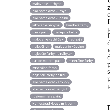
maľovanie kuchyne
ako namaľovať kuchyňu
ako namaľovať kúpeľňu
lakovanie nábytku
kriedové farby
chalk paint
najlepšia farba
maľovanie kachličiek
redizajn
najlepší lak
maľovanie kúpeľne
najlepšie farby na nábytok
Fusion mineral paint
minerálne farby
minerálna farba
najlepšie farby na trhu
ako namaľovať kachličky
ako namaľovať nábytok
fusionmineralpaint
Homestead House milk paint