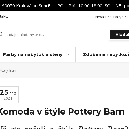
 90050 Kráľová pri Senci! --- PO. - PIA.: 10:00-18:00, SO. - NE.:
takty
Neviete si rady? Za
Hľada
Farby na nábytok a steny
Zdobenie nábytku, 
ttery Barn
25
10
2024
Komoda v štýle Pottery Barn