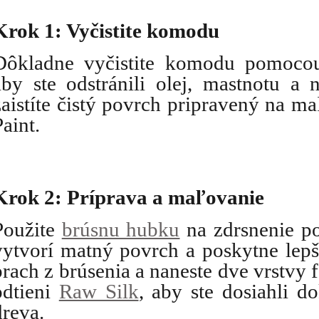
Krok 1: Vyčistite komodu
Dôkladne vyčistite komodu pomoco
aby ste odstránili olej, mastnotu a 
zaistíte čistý povrch pripravený na m
Paint.
Krok 2: Príprava a maľovanie
Použite 
brúsnu hubku
 na zdrsnenie p
vytvorí matný povrch a poskytne lepšiu
prach z brúsenia a naneste dve vrstvy f
odtieni 
Raw Silk
, aby ste dosiahli d
dreva.