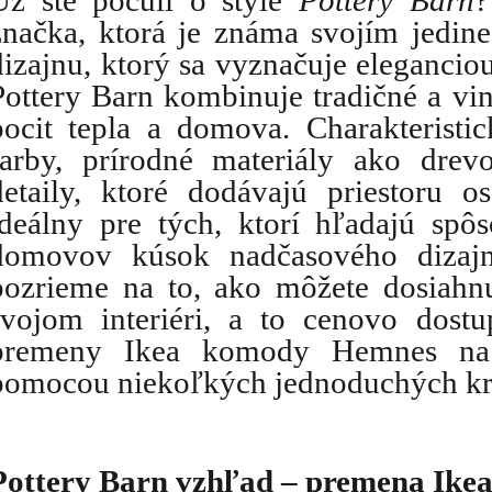
Už ste počuli o štýle
 Pottery Barn
?
značka, ktorá je známa svojím jedine
dizajnu, ktorý sa vyznačuje eleganciou
Pottery Barn kombinuje tradičné a vint
pocit tepla a domova. Charakteristi
farby, prírodné materiály ako drevo
detaily, ktoré dodávajú priestoru os
ideálny pre tých, ktorí hľadajú spôs
domovov kúsok nadčasového dizajn
pozrieme na to, ako môžete dosiahnu
svojom interiéri, a to cenovo dos
premeny Ikea komody Hemnes na 
pomocou niekoľkých jednoduchých kro
Pottery Barn vzhľad – premena Ike