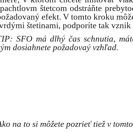
špachtlovm štetcom odstráňte prebyto
požadovaný efekt. V tomto kroku môžete
tvrdými štetinami, podporíte tak vznik 
TIP: SFO má dlhý čas schnutia, máte
kým dosiahnete požadovaý vzhľad. 
Ako na to si môžete pozrieť tiež v tomt