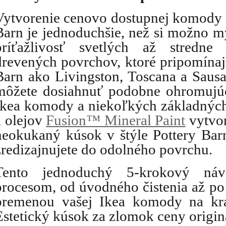
Vytvorenie cenovo dostupnej komody i
Barn je jednoduchšie, než si možno my
príťažlivosť svetlých až stredne 
drevených povrchov, ktoré pripomínajú
Barn ako Livingston, Toscana a Sausal
môžete dosiahnuť podobne ohromujúci
Ikea komody a niekoľkých základných 
a olejov 
Fusion™ Mineral Paint
 vytvo
neokukaný kúsok v štýle Pottery Bar
zredizajnujete do odolného povrchu. 
Tento jednoduchý 5-krokový náv
procesom, od úvodného čistenia až po p
premenou vašej Ikea komody na krás
Estetický kúsok za zlomok ceny originá