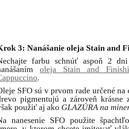
Krok 3: Nanášanie oleja Stain and Fi
Nechajte farbu schnúť aspoň 2 dni
nanášaním 
oleja Stain and Finish
Cappuccino
. 
Oleje SFO sú v prvom rade určené na o
drevo pigmentujú a zároveň krásne zv
však použiť aj ako 
GLAZÚRA na miner
Na nanesenie SFO použite špachtľov
smere, v ktorom chcete imitovať vlá