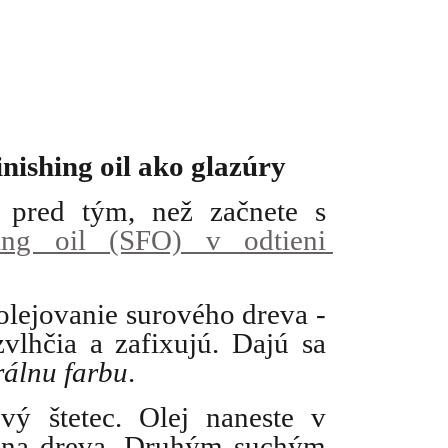
nishing oil ako glazúry
 pred tým, než začnete s 
ing oil (SFO) v odtieni 
lejovanie surového dreva - 
lhčia a zafixujú. Dajú sa 
álnu farbu
. 
ý štetec. Olej naneste v 
kna dreva. Druhým suchým 