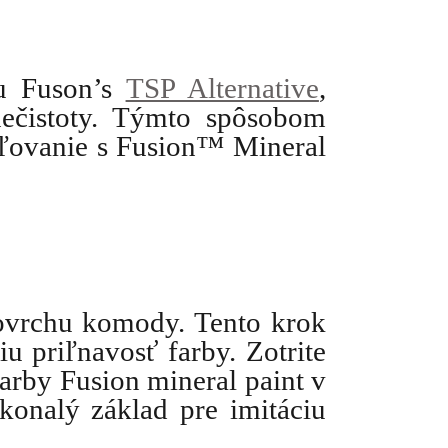
u Fuson’s 
TSP Alternative
, 
nečistoty. Týmto spôsobom 
aľovanie s Fusion™ Mineral 
ovrchu komody. Tento krok 
 priľnavosť farby. Zotrite 
arby Fusion mineral paint v 
okonalý základ pre imitáciu 