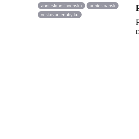
anniesloanslovensko
anniesloansk
voskovanienabytku