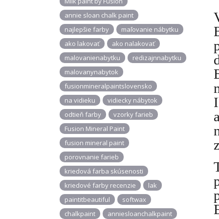
Milk paint by Fusion
annie sloan chalk paint
najlepšie farby
maľovanie nábytku
ako lakovať
ako nalakovať
malovanienabytku
redizajnnabytku
malovanynabytok
fusionmineralpaintslovensko
na vidieku
vidiecky nábytok
odtieň farby
vzorky farieb
Fusion Mineral Paint
fusion mineral paint
porovnanie farieb
kriedová farba skúsenosti
kriedové farby recenzie
lak
paintitbeautiful
softwax
chalkpaint
anniesloanchalkpaint