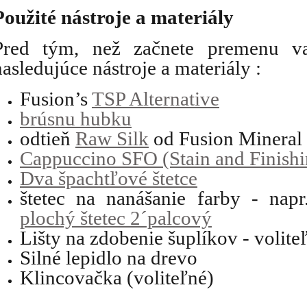
Použité nástroje a materiály
Pred tým, než začnete premenu vaš
nasledujúce nástroje a materiály :
Fusion’s 
TSP Alternative
brúsnu hubku
odtieň 
Raw Silk
 od Fusion Mineral 
Cappuccino SFO (Stain and Finishi
Dva špachtľové štetce
štetec na nanášanie farby - napr
plochý štetec 2´palcový
Lišty na zdobenie šuplíkov - volite
Silné lepidlo na drevo
Klincovačka (voliteľné)