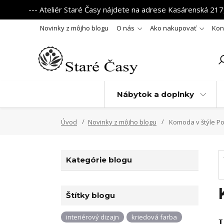
--- Ateliér Staré Časy nájdete na adrese Kasárenská 217,
Novinky z môjho blogu
O nás
Ako nakupovať
Kon
Nábytok a doplnky
Úvod
Novinky z môjho blogu
Komoda v štýle Po
Kategórie blogu
Štítky blogu
interiérový dizajn
kriedová farba