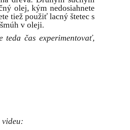
čný olej, kým nedosiahnete 
 tiež použiť lacný štetec s 
šmúh v oleji. 
 teda čas experimentovať, 
o videu: