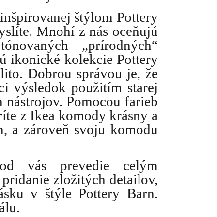
nšpirovanej štýlom Pottery 
slíte. Mnohí z nás oceňujú 
tónovaných „prírodných“ 
 ikonické kolekcie Pottery 
ito. Dobrou správou je, že 
 výsledok použitím starej 
nástrojov. Pomocou farieb 
ríte z Ikea komody krásny a 
n, a zároveň svoju komodu 
od vás prevedie celým 
ridanie zložitých detailov, 
ku v štýle Pottery Barn. 
lu. 