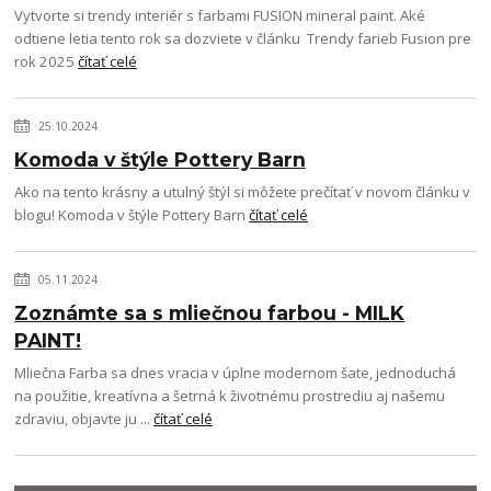
Vytvorte si trendy interiér s farbami FUSION mineral paint. Aké
odtiene letia tento rok sa dozviete v článku Trendy farieb Fusion pre
rok 2025
čítať celé
25.10.2024
Komoda v štýle Pottery Barn
Ako na tento krásny a utulný štýl si môžete prečítať v novom článku v
blogu! Komoda v štýle Pottery Barn
čítať celé
05.11.2024
Zoznámte sa s mliečnou farbou - MILK
PAINT!
Mliečna Farba sa dnes vracia v úplne modernom šate, jednoduchá
na použitie, kreatívna a šetrná k životnému prostrediu aj našemu
zdraviu, objavte ju ...
čítať celé