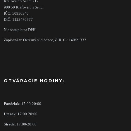
Kráľová pri Senci 217
900 50 Kráľová pri Senci
IČO: 50930346
DIČ: 1123470777
Nie som platca DPH
Zapísaná v: Okresný súd Senec, Ž. R. Č.: 140/21332
OTVÁRACIE HODINY:
Pondelok:
17:00-20:00
Utorok:
17:00-20:00
Streda:
17:00-20:00