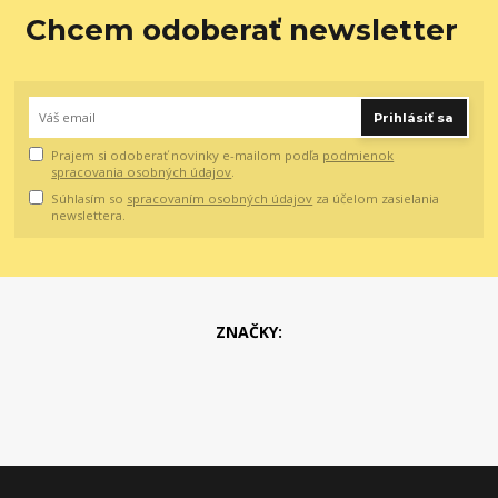
Chcem odoberať newsletter
Prihlásiť sa
Prajem si odoberať novinky e-mailom podľa
podmienok
spracovania osobných údajov
.
Súhlasím so
spracovaním osobných údajov
za účelom zasielania
newslettera.
ZNAČKY: