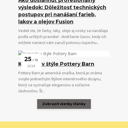
Ako dosiahnuť profesionálny
výsledok: Dôležitosť technických
postupov pri nanášaní farieb,
lakov a olejov Fusion
Vedeli ste, že farby, laky, oleje aj vosky sa nanášajú
podľa určitých pravidiel - dodržanie časov, kedy ich
môžete naniesť vám zaručí polovicu úspechu...
25
10
Komoda v štýle Pottery Barn
2024
Pottery Barn je americká značka, ktorá je známa
svojím jedinečným štýlom interiérového dizajnu,
ktorý sa vyznačuje eleganciou a súčasne
útulnosťou. Št...
Zobraziť všetky články