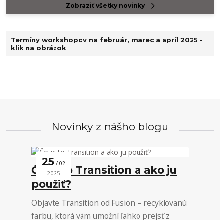
Zobraziť všetky novinky
Termíny workshopov na február, marec a apríl 2025 -
klik na obrázok
Novinky z nášho blogu
25
02
Čo je to Transition a ako ju
2025
použiť?
Objavte Transition od Fusion – recyklovanú
farbu, ktorá vám umožní ľahko prejsť z