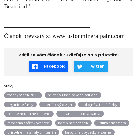
Beautiful“!
__________________________________________
____________________________
Článok prevzatý z: wwwfusionmineralpaint.com
Páčil sa vám článok? Zdieľajte ho s priateľmi
Facebook
Twitter
Štítky
trendy farieb 2025
prírodou inšpirované odtiene
organické farby
interiérový dizajn
pokojné a teplé farby
zemité neutrálne odtiene
elegantná farebná paleta
moderná sofistikovanosť
kombinácia farieb
útulná atmosféra
prírodné materiály v interiéri
farby pre obývačky a spálne