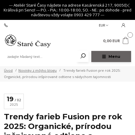
--- Ateliér Staré Časy nájdete na adrese Kasárenská 217, 90050
Kráľová pri Senci! --- PO. - PIA.: 10:00-18:00, SO. - NE.: po dohode - pred
návštevou vždy volajte 0903 429 777 ---
+421 903 429 777
EUR
0
0,00 EUR
Menu
Úvod
Novinky z môjho blogu
Trendy farieb Fusion pre rok 2025:
Organické, prírodou inšpirované odtiene s nádychom tajomnosti
19
02
2025
Trendy farieb Fusion pre rok
2025: Organické, prírodou