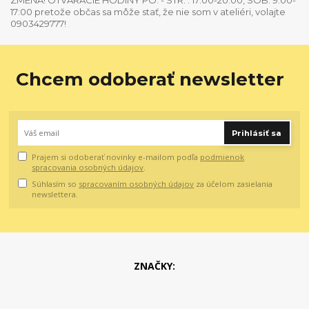
17:00 pretože občas sa môže stať, že nie som v ateliéri, volajte
0903429777!
Chcem odoberať newsletter
Prihlásiť sa
Prajem si odoberať novinky e-mailom podľa
podmienok
spracovania osobných údajov
.
Súhlasím so
spracovaním osobných údajov
za účelom zasielania
newslettera.
ZNAČKY: