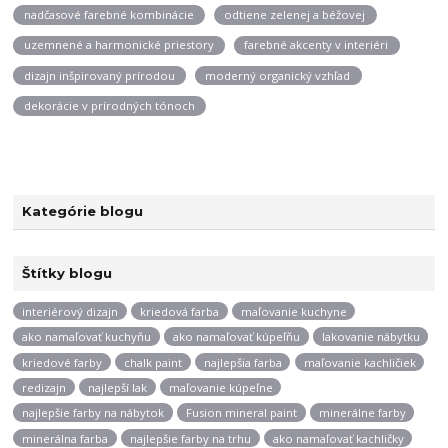
nadčasové farebné kombinácie
odtiene zelenej a béžovej
uzemnené a harmonické priestory
farebné akcenty v interiéri
dizajn inšpirovaný prírodou
moderný organický vzhľad
dekorácie v prírodných tónoch
Kategórie blogu
Štítky blogu
interiérový dizajn
kriedová farba
maľovanie kuchyne
ako namaľovať kuchyňu
ako namaľovať kúpeľňu
lakovanie nábytku
kriedové farby
chalk paint
najlepšia farba
maľovanie kachličiek
redizajn
najlepší lak
maľovanie kúpeľne
najlepšie farby na nábytok
Fusion mineral paint
minerálne farby
minerálna farba
najlepšie farby na trhu
ako namaľovať kachličky