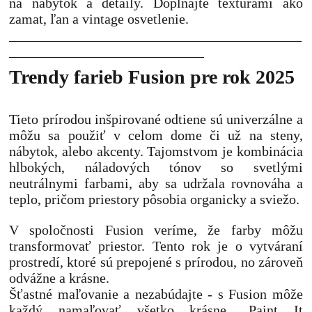
na nábytok a detaily. Dopĺňajte textúrami ako
zamat, ľan a vintage osvetlenie.
__________________________________________
____________________________
Trendy farieb Fusion pre rok 2025
Tieto prírodou inšpirované odtiene sú univerzálne a
môžu sa použiť v celom dome či už na steny,
nábytok, alebo akcenty. Tajomstvom je kombinácia
hlbokých, náladových tónov so svetlými
neutrálnymi farbami, aby sa udržala rovnováha a
teplo, pričom priestory pôsobia organicky a sviežo.
V spoločnosti Fusion veríme, že farby môžu
transformovať priestor. Tento rok je o vytváraní
prostredí, ktoré sú prepojené s prírodou, no zároveň
odvážne a krásne.
Šťastné maľovanie a nezabúdajte - s Fusion môže
každý namaľovať všetko krásne „Paint It