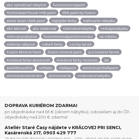
ako namaľovať nábytok
fusionmineralpaint
Homestead House milk paint
Milk paint by Fusion
annie sloan chalk paint
najlepšie farby
maľovanie nábytku
ako lakovať
ako nalakovať
malovanienabytku
redizajnnabytku
malovanynabytok
fusionmineralpaintslovensko
na vidieku
vidiecky nábytok
odtieň farby
vzorky farieb
Fusion Mineral Paint
fusion mineral paint
porovnanie farieb
kriedová farba skúsenosti
kriedové farby recenzie
lak
paintitbeautiful
softwax
chalkpaint
anniesloanchalkpaint
anniesloanslovensko
anniesloansk
voskovanienabytku
DOPRAVA KURIÉROM ZDARMA!
pri objednávke nad 65 € (okrem nábytku), odosielam aj do ČR -
objednávky nad 200 € zdarma!
Ateliér Staré Časy nájdete v KRÁĽOVEJ PRI SENCI,
Kasárenská 217, 0903 429 777
ZMENA! OTVÁRACIE HODINY PO. - STR. : 17:00-20:00, SOB: 9:00-