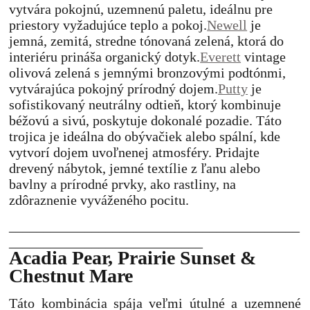
vytvára pokojnú, uzemnenú paletu, ideálnu pre
priestory vyžadujúce teplo a pokoj.
Newell
je
jemná, zemitá, stredne tónovaná zelená, ktorá do
interiéru prináša organický dotyk.
Everett
vintage
olivová zelená s jemnými bronzovými podtónmi,
vytvárajúca pokojný prírodný dojem.
Putty
je
sofistikovaný neutrálny odtieň, ktorý kombinuje
béžovú a sivú, poskytuje dokonalé pozadie.
Táto
trojica je ideálna do obývačiek alebo spální, kde
vytvorí dojem uvoľnenej atmosféry. Pridajte
drevený nábytok, jemné textílie z ľanu alebo
bavlny a prírodné prvky, ako rastliny, na
zdôraznenie vyváženého pocitu.
__________________________________________
____________________________
Acadia Pear, Prairie Sunset &
Chestnut Mare
Táto kombinácia spája veľmi útulné a uzemnené