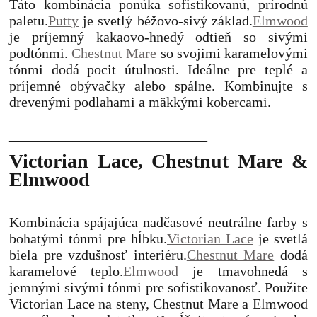
Táto kombinácia ponúka sofistikovanú, prírodnú
paletu.
Putty
je svetlý béžovo-sivý základ.
Elmwood
je príjemný kakaovo-hnedý odtieň so sivými
podtónmi.
Chestnut Mare
so svojimi karamelovými
tónmi dodá pocit útulnosti.
Ideálne pre teplé a
príjemné obývačky alebo spálne. Kombinujte s
drevenými podlahami a mäkkými kobercami.
__________________________________________
____________________________
Victorian Lace, Chestnut Mare &
Elmwood
Kombinácia spájajúca nadčasové neutrálne farby s
bohatými tónmi pre hĺbku.
Victorian Lace
je svetlá
biela pre vzdušnosť interiéru.
Chestnut Mare
dodá
karamelové teplo.
Elmwood
je tmavohnedá s
jemnými sivými tónmi pre sofistikovanosť.
Použite
Victorian Lace na steny, Chestnut Mare a Elmwood