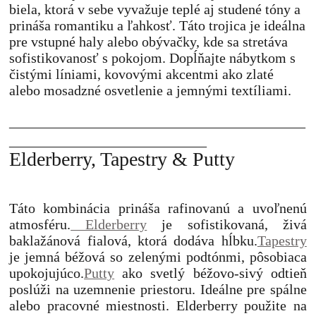
biela, ktorá v sebe vyvažuje teplé aj studené tóny a
prináša romantiku a ľahkosť.
Táto trojica je ideálna
pre vstupné haly alebo obývačky, kde sa stretáva
sofistikovanosť s pokojom. Dopĺňajte nábytkom s
čistými líniami, kovovými akcentmi ako zlaté
alebo mosadzné osvetlenie a jemnými textíliami.
__________________________________________
____________________________
Elderberry, Tapestry & Putty
Táto kombinácia prináša rafinovanú a uvoľnenú
atmosféru.
Elderberry
je sofistikovaná, živá
baklažánová fialová, ktorá dodáva hĺbku.
Tapestry
je jemná béžová so zelenými podtónmi, pôsobiaca
upokojujúco.
Putty
ako svetlý béžovo-sivý odtieň
poslúži na uzemnenie priestoru.
Ideálne pre spálne
alebo pracovné miestnosti. Elderberry použite na