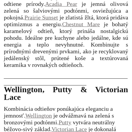
odtiene prírody.
Acadia Pear
je jemná olivová
zelená so šalviovými podtónmi, osviežujúca a
pokojná.
Prairie Sunset
je zlatistá žltá, ktorá pridáva
optimizmus a energiu.
Chestnut Mare
je bohatý
karamelový odtieň, ktorý prináša nostalgickú
pohodu.
Ideálne pre kuchyne alebo jedálne, kde sú
energia a teplo nevyhnutné. Kombinujte s
prírodnými drevenými prvkami, ako je recyklovaný
jedálenský stôl, prútené koše a textúrovaná
keramika v rovnakých odtieňoch.
__________________________________________
____________________________
Wellington, Putty & Victorian
Lace
Kombinácia odtieňov ponúkajúca eleganciu a
jemnosť.
Wellington
je odvážmavá na zelená s
bronzovými podtónmi.
Putty
vytvára neutrálny
béžovo-sivý základ.
Victorian Lace
je dokonalá