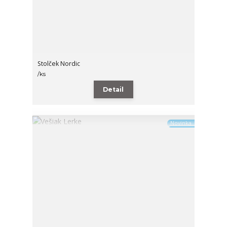
Stolček Nordic
/
ks
Detail
Novinka