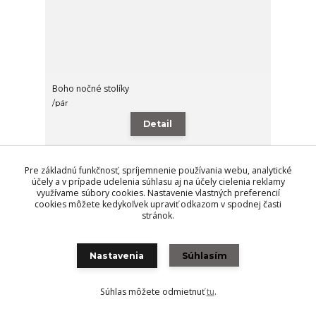
Boho nočné stolíky
/
pár
Detail
Pre základnú funkčnosť, spríjemnenie používania webu, analytické
Novinka
účely a v prípade udelenia súhlasu aj na účely cielenia reklamy
využívame súbory cookies. Nastavenie vlastných preferencií
cookies môžete kedykoľvek upraviť odkazom v spodnej časti
stránok.
Nastavenia
Súhlasím
Súhlas môžete odmietnuť
tu
.