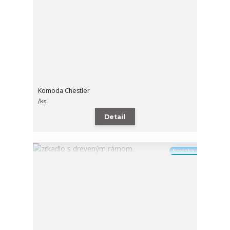
Komoda Chestler
/
ks
Detail
Novinka