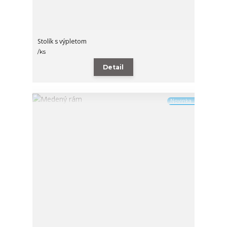
Stolík s výpletom
/
ks
Detail
Novinka