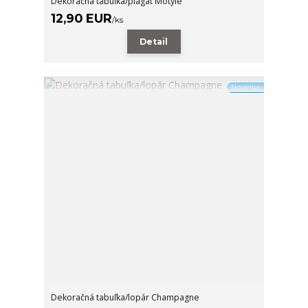
Dekoračná tabuľka/plagát Motýle
12,90 EUR
/
ks
Detail
Novinka
Dekoračná tabuľka/lopár Champagne