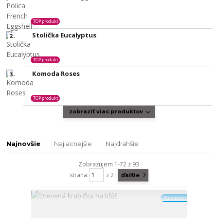
TOP produkt
Stolička Eucalyptus
2.
TOP produkt
Komoda Roses
3.
TOP produkt
zobraziť viac produktov
Najnovšie
Najlacnejšie
Najdrahšie
Zobrazujem 1-72 z 93
strana
z 2
ďalšie
Novinka