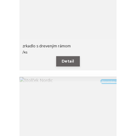
zrkadlo s dreveným rámom
/
ks
Detail
Novinka