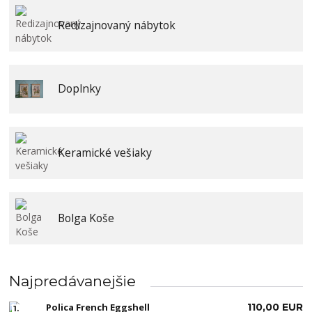
Redizajnovaný nábytok
Doplnky
Keramické vešiaky
Bolga Koše
Najpredávanejšie
Polica French Eggshell
110,00 EUR
1.