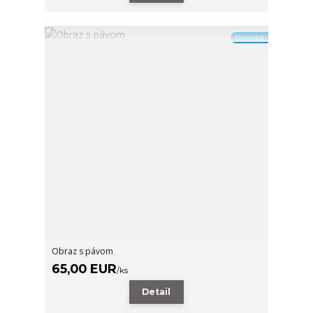
Novinka
Obraz s pávom
65,00 EUR
/
ks
Detail