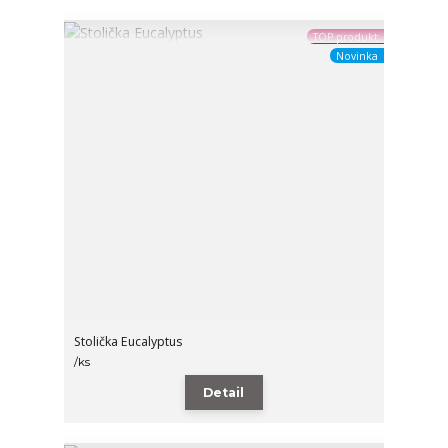
TOP produkt
Novinka
Stolička Eucalyptus
/
ks
Detail