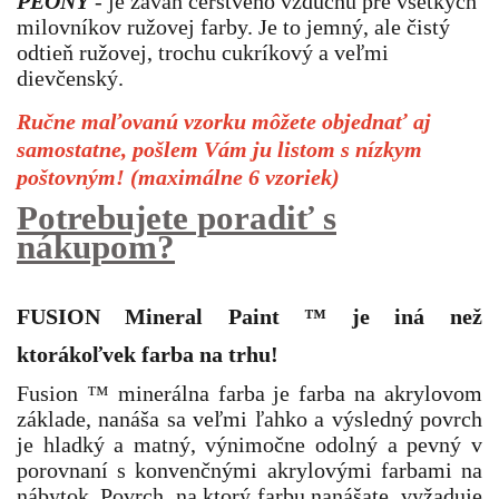
PEONY
- je závan čerstvého vzduchu pre všetkých
milovníkov ružovej farby. Je to jemný, ale čistý
odtieň ružovej, trochu cukríkový a veľmi
dievčenský.
Ručne maľovanú vzorku môžete objednať aj
samostatne, pošlem Vám ju listom s nízkym
poštovným! (maximálne 6 vzoriek)
Potrebujete poradiť s
nákupom?
FUSION Mineral Paint
™
je iná než
ktorákoľvek farba na trhu!
Fusion ™ minerálna farba je farba na akrylovom
základe, nanáša sa veľmi ľahko a výsledný povrch
je hladký a matný, výnimočne odolný a pevný v
porovnaní s konvenčnými akrylovými farbami na
nábytok. Povrch, na ktorý farbu nanášate, vyžaduje