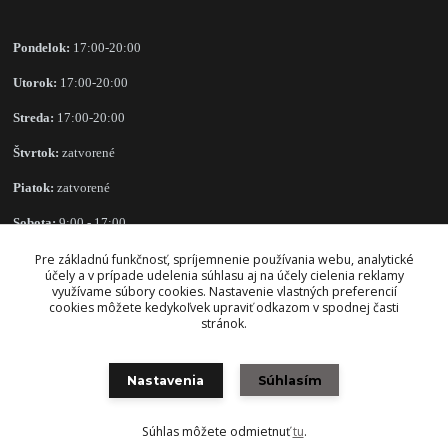
Pondelok:
17:00-20:00
Utorok:
17:00-20:00
Streda:
17:00-20:00
Štvrtok:
zatvorené
Piatok:
zatvorené
Sobota:
9:00 - 17:00
Nedeľa:
zatvorené
Pre základnú funkčnosť, spríjemnenie používania webu, analytické
účely a v prípade udelenia súhlasu aj na účely cielenia reklamy
využívame súbory cookies. Nastavenie vlastných preferencií
cookies môžete kedykoľvek upraviť odkazom v spodnej časti
stránok.
OBCHODNÉ PODMIENKY
Nastavenia
Súhlasím
Súhlas môžete odmietnuť
tu
.
Vytvorené na
Eshop-rychlo.sk