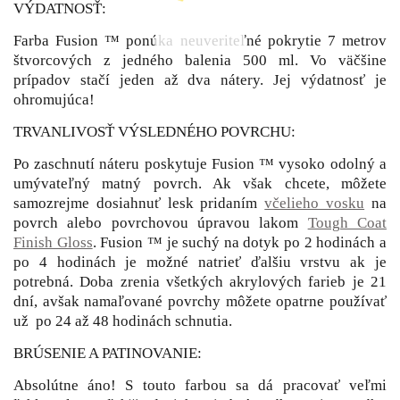
VÝDATNOSŤ:
Farba Fusion ™ ponúka neuveriteľné pokrytie 7 metrov
štvorcových z jedného balenia 500 ml. Vo väčšine
prípadov stačí jeden až dva nátery. Jej výdatnosť je
ohromujúca!
TRVANLIVOSŤ VÝSLEDNÉHO POVRCHU:
Po zaschnutí náteru poskytuje Fusion ™ vysoko odolný a
umývateľný matný povrch. Ak však chcete, môžete
samozrejme dosiahnuť lesk pridaním
včelieho vosku
na
povrch alebo povrchovou úpravou lakom
Tough Coat
Finish Gloss
. Fusion ™ je suchý na dotyk po 2 hodinách a
po 4 hodinách je možné natrieť ďalšiu vrstvu ak je
potrebná. Doba zrenia všetkých akrylových farieb je 21
dní, avšak namaľované povrchy môžete opatrne používať
už po 24 až 48 hodinách schnutia.
BRÚSENIE A PATINOVANIE:
Absolútne áno! S touto farbou sa dá pracovať veľmi