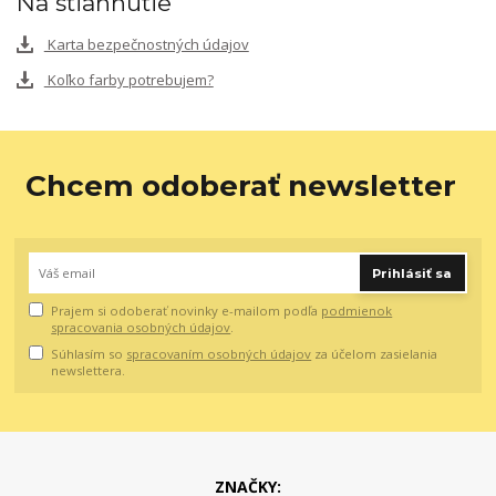
Na stiahnutie
Karta bezpečnostných údajov
Koľko farby potrebujem?
Chcem odoberať newsletter
Prihlásiť sa
Prajem si odoberať novinky e-mailom podľa
podmienok
spracovania osobných údajov
.
Súhlasím so
spracovaním osobných údajov
za účelom zasielania
newslettera.
ZNAČKY: