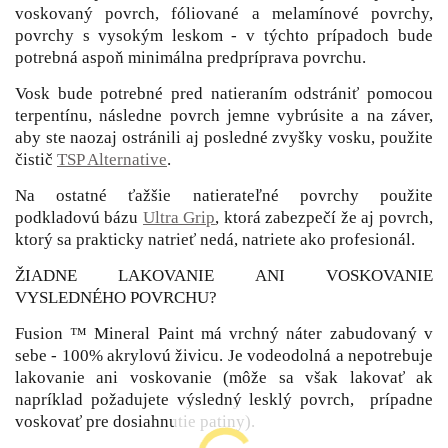
voskovaný povrch, fóliované a melamínové povrchy,
povrchy s vysokým leskom - v týchto prípadoch bude
potrebná aspoň minimálna predpríprava povrchu.
Vosk bude potrebné pred natieraním odstrániť pomocou
terpentínu, následne povrch jemne vybrúsite a na záver,
aby ste naozaj ostránili aj posledné zvyšky vosku, použite
čistič
TSP Alternative
.
Na ostatné ťažšie natierateľné povrchy použite
podkladovú bázu
Ultra Grip
, ktorá zabezpečí že aj povrch,
ktorý sa prakticky natrieť nedá, natriete ako profesionál.
ŽIADNE LAKOVANIE ANI VOSKOVANIE
VYSLEDNÉHO POVRCHU?
Fusion ™ Mineral Paint má vrchný náter zabudovaný v
sebe - 100% akrylovú živicu. Je vodeodolná a nepotrebuje
lakovanie ani voskovanie (môže sa však lakovať ak
napríklad požadujete výsledný lesklý povrch, prípadne
voskovať pre dosiahnutie patiny).