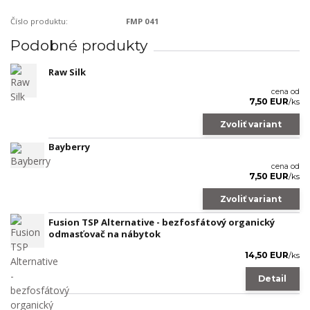
Číslo produktu:
FMP 041
Podobné produkty
Raw Silk
cena od
7,50 EUR
/
ks
Zvoliť variant
Bayberry
cena od
7,50 EUR
/
ks
Zvoliť variant
Fusion TSP Alternative - bezfosfátový organický
odmasťovač na nábytok
14,50 EUR
/
ks
Detail