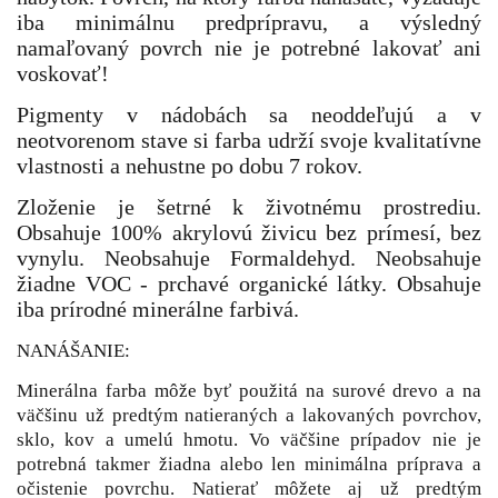
iba minimálnu predprípravu, a výsledný
namaľovaný povrch nie je potrebné lakovať ani
voskovať!
P
igmenty v nádobách sa neoddeľujú a v
neotvorenom stave si farba udrží svoje kvalitatívne
vlastnosti a nehustne po dobu 7 rokov.
Zloženie je šetrné k životnému prostrediu.
Obsahuje 100% akrylovú živicu bez prímesí, bez
vynylu. Neobsahuje Formaldehyd. Neobsahuje
žiadne VOC - prchavé organické látky. Obsahuje
iba prírodné minerálne farbivá.
NANÁŠANIE:
Minerálna farba môže byť použitá na surové drevo a na
väčšinu už predtým natieraných a lakovaných povrchov,
sklo, kov a umelú hmotu. Vo väčšine prípadov nie je
potrebná takmer žiadna alebo len minimálna príprava a
očistenie povrchu. Natierať môžete aj už predtým