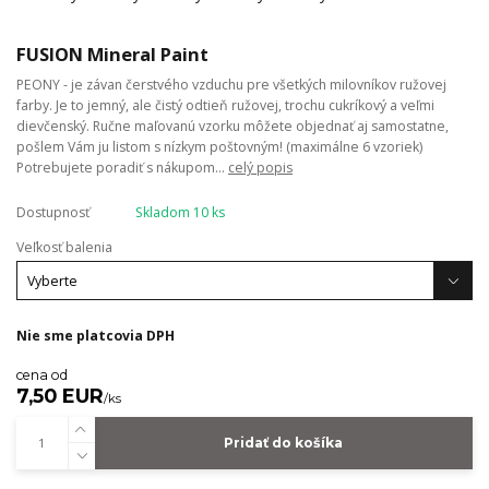
FUSION Mineral Paint
PEONY - je závan čerstvého vzduchu pre všetkých milovníkov ružovej
farby. Je to jemný, ale čistý odtieň ružovej, trochu cukríkový a veľmi
dievčenský. Ručne maľovanú vzorku môžete objednať aj samostatne,
pošlem Vám ju listom s nízkym poštovným! (maximálne 6 vzoriek)
Potrebujete poradiť s nákupom...
celý popis
Dostupnosť
Skladom 10 ks
Veľkosť balenia
Nie sme platcovia DPH
cena od
7,50 EUR
/
ks
Pridať do košíka