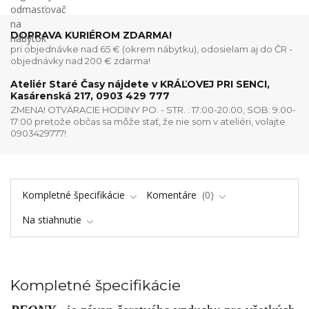
DOPRAVA KURIÉROM ZDARMA!
pri objednávke nad 65 € (okrem nábytku), odosielam aj do ČR -
objednávky nad 200 € zdarma!
Ateliér Staré Časy nájdete v KRÁĽOVEJ PRI SENCI,
Kasárenská 217, 0903 429 777
ZMENA! OTVÁRACIE HODINY PO. - STR. : 17:00-20:00, SOB: 9:00-
17:00 pretože občas sa môže stať, že nie som v ateliéri, volajte
0903429777!
Kompletné špecifikácie
Komentáre
0
Na stiahnutie
Kompletné špecifikácie