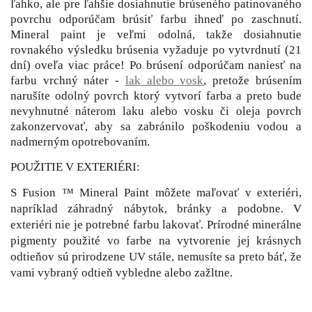
ľahko, ale pre ľahšie dosiahnutie brúseného patinovaného
povrchu odporúčam brúsiť farbu ihneď po zaschnutí.
Mineral paint je veľmi odolná, takže dosiahnutie
rovnakého výsledku brúsenia vyžaduje po vytvrdnutí (21
dní) oveľa viac práce! Po brúsení odporúčam naniesť na
farbu vrchný náter -
lak alebo vosk
, pretože brúsením
narušíte odolný povrch ktorý vytvorí farba a preto bude
nevyhnutné náterom laku alebo vosku či oleja povrch
zakonzervovať, aby sa zabránilo poškodeniu vodou a
nadmerným opotrebovaním.
POUŽITIE V EXTERIÉRI:
S Fusion ™ Mineral Paint môžete maľovať v exteriéri,
napríklad záhradný nábytok, bránky a podobne. V
exteriéri nie je potrebné farbu lakovať. Prírodné minerálne
pigmenty použité vo farbe na vytvorenie jej krásnych
odtieňov sú prirodzene UV stále, nemusíte sa preto báť, že
vami vybraný odtieň vybledne alebo zažltne.