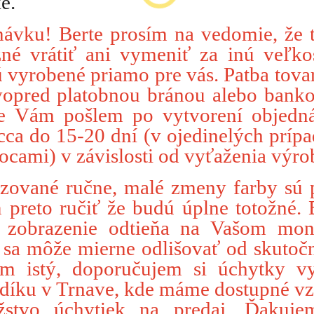
e.
návku! Berte prosím na vedomie, že 
né vrátiť ani vymeniť za inú veľko
ú vyrobené priamo pre vás. Patba tova
vopred platobnou bránou alebo ban
be Vám pošlem po vytvorení objedn
cca do 15-20 dní (v ojedinelých príp
nocami) v závislosti od vyťaženia výro
zované ručne, malé zmeny farby sú 
reto ručiť že budú úplne totožné. 
e zobrazenie odtieňa na Vašom mon
 sa môže mierne odlišovať od skutočn
om istý, doporučujem si úchytky v
íku v Trnave, kde máme dostupné v
stvo úchytiek na predaj. Ďakuje