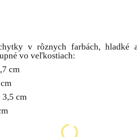
chytky v rôznych farbách, hladké 
upné vo veľkostiach:
2,7 cm
3 cm
a 3,5 cm
 cm