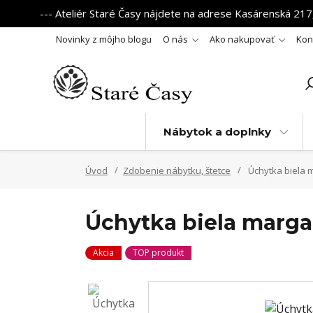
--- Ateliér Staré Časy nájdete na adrese Kasárenská 217,
Novinky z môjho blogu
O nás
Ako nakupovať
Kon
Nábytok a doplnky
Úvod
Zdobenie nábytku, štetce
Úchytka biela 
Úchytka biela marg
Akcia
TOP produkt