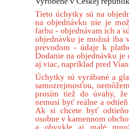
Vyrobené v Českej republik
Tieto úchytky sú na objed
na objednávku nie je mož
farbu - objednávam ich a s
objednávku je možná iba 
prevodom - údaje k plat
Dodanie na objednávku je 
aj viac, napríklad pred Via
Úchytky sú vyrábané a gla
samozrejmosťou, nemôžem p
prosím tiež do úvahy, ž
nemusí byť reálne a odtieň
Ak si chcete byť odtieň
osobne v kamennom obchod
a obvykle aj malé množ