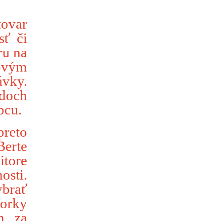
tovar
sť či
ru na
kovým
ávky.
adoch
bcu.
preto
Berte
itore
osti.
ybrať
zorky
m za