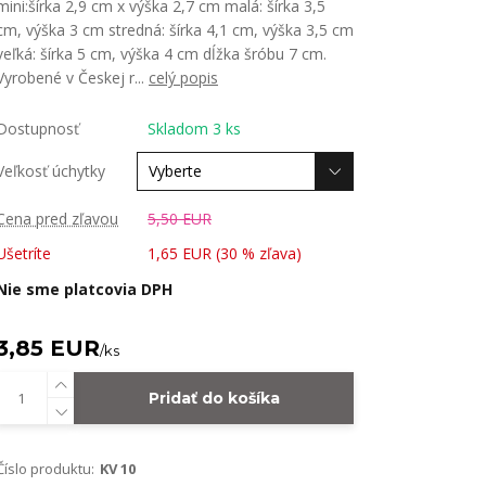
mini:šírka 2,9 cm x výška 2,7 cm malá: šírka 3,5
cm, výška 3 cm stredná: šírka 4,1 cm, výška 3,5 cm
veľká: šírka 5 cm, výška 4 cm dĺžka šróbu 7 cm.
Vyrobené v Českej r...
celý popis
Dostupnosť
Skladom 3 ks
Veľkosť úchytky
Cena pred zľavou
5,50 EUR
Ušetríte
1,65 EUR (
30
% zľava)
Nie sme platcovia DPH
3,85 EUR
/
ks
Pridať do košíka
Číslo produktu:
KV 10