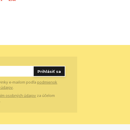
Prihlásiť sa
vinky e-mailom podľa
podmienok
 údajov
.
ím osobných údajov
za účelom
.