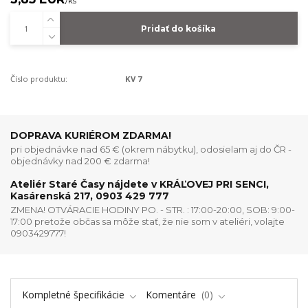
/
ks
Pridať do košíka
Číslo produktu:
KV 7
DOPRAVA KURIÉROM ZDARMA!
pri objednávke nad 65 € (okrem nábytku), odosielam aj do ČR -
objednávky nad 200 € zdarma!
Ateliér Staré Časy nájdete v KRÁĽOVEJ PRI SENCI,
Kasárenská 217, 0903 429 777
ZMENA! OTVÁRACIE HODINY PO. - STR. : 17:00-20:00, SOB: 9:00-
17:00 pretože občas sa môže stať, že nie som v ateliéri, volajte
0903429777!
Kompletné špecifikácie
Komentáre
0