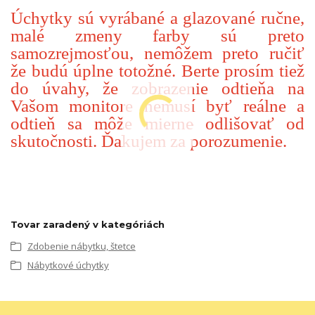
Úchytky sú vyrábané a glazované ručne,
malé zmeny farby sú preto
samozrejmosťou, nemôžem preto ručiť
že budú úplne totožné. Berte prosím tiež
do úvahy, že zobrazenie odtieňa na
Vašom monitore nemusí byť reálne a
odtieň sa môže mierne odlišovať od
skutočnosti. Ďakujem za porozumenie.
Tovar zaradený v kategóriách
Zdobenie nábytku, štetce
Nábytkové úchytky