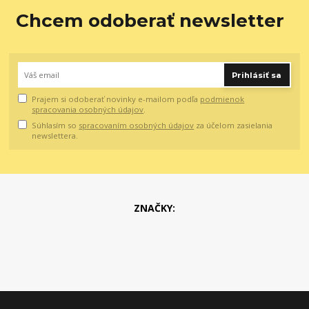
Chcem odoberať newsletter
Prihlásiť sa
Prajem si odoberať novinky e-mailom podľa
podmienok
spracovania osobných údajov
.
Súhlasím so
spracovaním osobných údajov
za účelom zasielania
newslettera.
ZNAČKY: