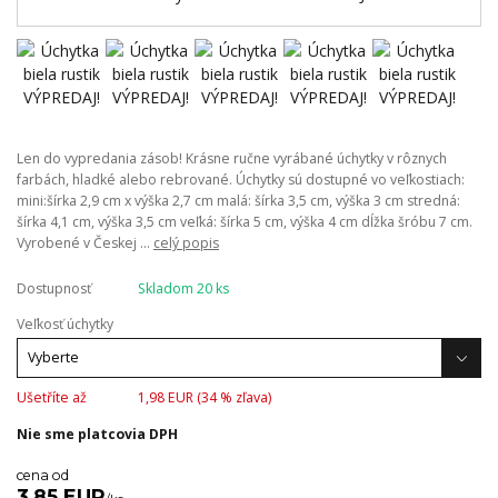
Len do vypredania zásob! Krásne ručne vyrábané úchytky v rôznych
farbách, hladké alebo rebrované. Úchytky sú dostupné vo veľkostiach:
mini:šírka 2,9 cm x výška 2,7 cm malá: šírka 3,5 cm, výška 3 cm stredná:
šírka 4,1 cm, výška 3,5 cm veľká: šírka 5 cm, výška 4 cm dĺžka šróbu 7 cm.
Vyrobené v Českej ...
celý popis
Dostupnosť
Skladom 20 ks
Veľkosť úchytky
Ušetříte až
1,98 EUR (
34
% zľava)
Nie sme platcovia DPH
cena od
3,85 EUR