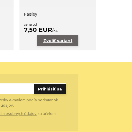
Paisley
cena od
7,50 EUR
/
ks
Zvoliť variant
Prihlásiť sa
vinky e-mailom podľa
podmienok
 údajov
.
ím osobných údajov
za účelom
.