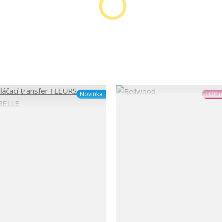
Novinka
TOP p