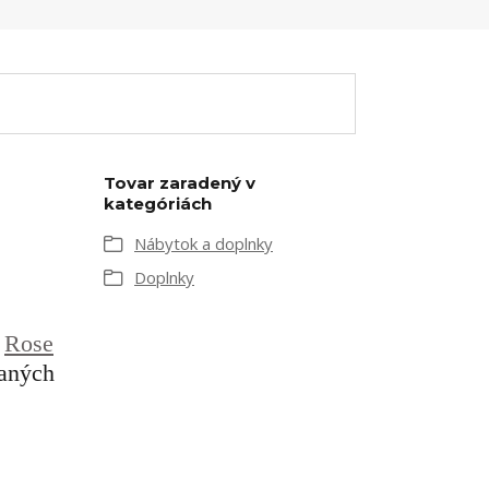
Tovar zaradený v
kategóriách
Nábytok a doplnky
Doplnky
a
Rose
aných