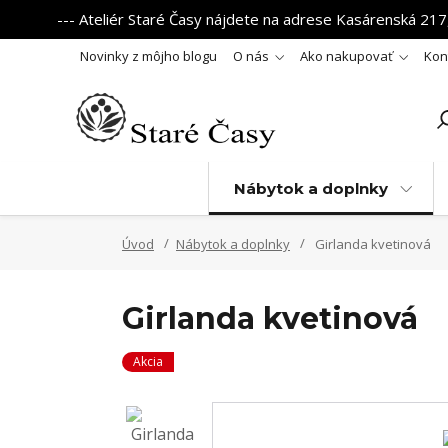
--- Ateliér Staré Časy nájdete na adrese Kasárenská 217,
Novinky z môjho blogu
O nás
Ako nakupovať
Kon
Nábytok a doplnky
Úvod
Nábytok a doplnky
Girlanda kvetinová
Girlanda kvetinová
Akcia