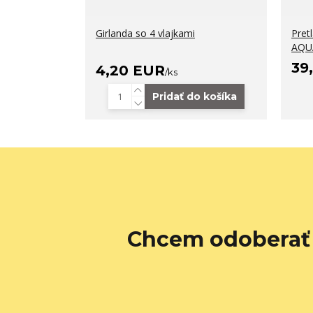
Girlanda so 4 vlajkami
Pret
AQU
39
4,20 EUR
/
ks
Pridať do košíka
Chcem odoberať 