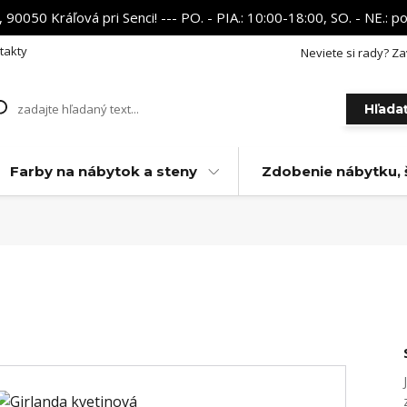
 90050 Kráľová pri Senci! --- PO. - PIA.: 10:00-18:00, SO. - NE.:
takty
Neviete si rady? Za
Hľada
Farby na nábytok a steny
Zdobenie nábytku, 