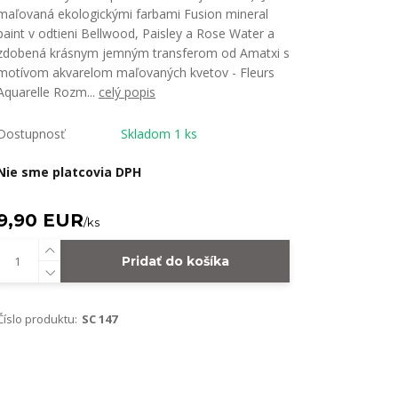
maľovaná ekologickými farbami Fusion mineral
paint v odtieni Bellwood, Paisley a Rose Water a
zdobená krásnym jemným transferom od Amatxi s
motívom akvarelom maľovaných kvetov - Fleurs
Aquarelle Rozm...
celý popis
Dostupnosť
Skladom 1 ks
Nie sme platcovia DPH
9,90 EUR
/
ks
Pridať do košíka
Číslo produktu:
SC 147