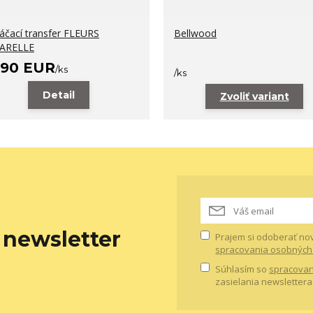
láčací transfer FLEURS
Bellwood
ARELLE
,90 EUR
/
ks
/
ks
Detail
Zvoliť variant
newsletter
Prajem si odoberať no
spracovania osobných
Súhlasím so
spracovan
zasielania newslettera