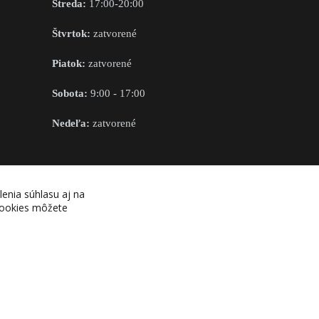
Streda:
17:00-20:00
Štvrtok:
zatvorené
Piatok:
zatvorené
Sobota:
9:00 - 17:00
Nedeľa:
zatvorené
OBCHODNÉ PODMIENKY
lenia súhlasu aj na
 cookies môžete