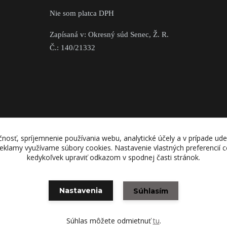
Nie som platca DPH
Zapísaná v: Okresný súd Senec, Ž. R.
Č.: 140/21332
nosť, spríjemnenie používania webu, analytické účely a v prípade ude
 reklamy využívame súbory cookies. Nastavenie vlastných preferencií
kedykoľvek upraviť odkazom v spodnej časti stránok.
Nastavenia
Súhlasím
Vytvorené na
Eshop-rychlo.sk
Súhlas môžete odmietnuť
tu
.