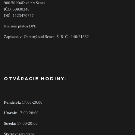
900 50 Kráľová pri Senci
IČO: 50930346
DIČ: 1123470777
Nie som platca DPH
Zapísaná v: Okresný súd Senec, Ž. R. Č.: 140/21332
OTVÁRACIE HODINY:
Pondelok:
17:00-20:00
Utorok:
17:00-20:00
Streda:
17:00-20:00
Štvrtok:
zatvorené