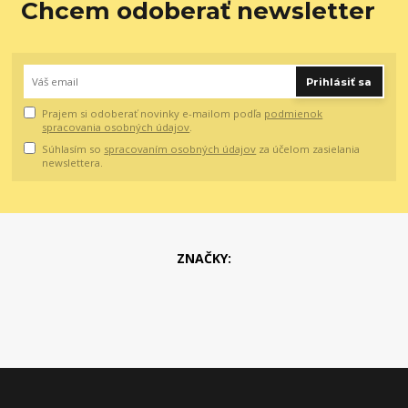
Chcem odoberať newsletter
Prihlásiť sa
Prajem si odoberať novinky e-mailom podľa
podmienok
spracovania osobných údajov
.
Súhlasím so
spracovaním osobných údajov
za účelom zasielania
newslettera.
ZNAČKY: