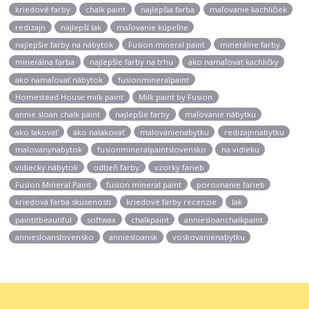
kriedové farby
chalk paint
najlepšia farba
maľovanie kachličiek
redizajn
najlepší lak
maľovanie kúpeľne
najlepšie farby na nábytok
Fusion mineral paint
minerálne farby
minerálna farba
najlepšie farby na trhu
ako namaľovať kachličky
ako namaľovať nábytok
fusionmineralpaint
Homestead House milk paint
Milk paint by Fusion
annie sloan chalk paint
najlepšie farby
maľovanie nábytku
ako lakovať
ako nalakovať
malovanienabytku
redizajnnabytku
malovanynabytok
fusionmineralpaintslovensko
na vidieku
vidiecky nábytok
odtieň farby
vzorky farieb
Fusion Mineral Paint
fusion mineral paint
porovnanie farieb
kriedová farba skúsenosti
kriedové farby recenzie
lak
paintitbeautiful
softwax
chalkpaint
anniesloanchalkpaint
anniesloanslovensko
anniesloansk
voskovanienabytku