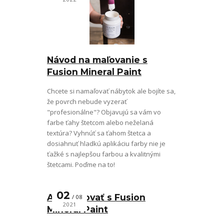
Návod na maľovanie s
Fusion Mineral Paint
Chcete si namaľovať nábytok ale bojíte sa,
že povrch nebude vyzerať
"profesionálne"? Objavujú sa vám vo
farbe ťahy štetcom alebo neželaná
textúra? Vyhnúť sa ťahom štetca a
dosiahnuť hladkú aplikáciu farby nie je
ťažké s najlepšou farbou a kvalitnými
štetcami. Poďme na to!
02
Ako maľovať s Fusion
08
2021
Mineral Paint