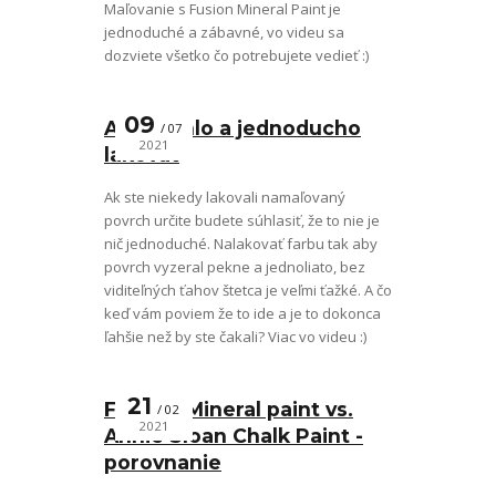
Maľovanie s Fusion Mineral Paint je
jednoduché a zábavné, vo videu sa
dozviete všetko čo potrebujete vedieť :)
09
Ako rýchlo a jednoducho
07
2021
lakovať
Ak ste niekedy lakovali namaľovaný
povrch určite budete súhlasiť, že to nie je
nič jednoduché. Nalakovať farbu tak aby
povrch vyzeral pekne a jednoliato, bez
viditeľných ťahov štetca je veľmi ťažké. A čo
keď vám poviem že to ide a je to dokonca
ľahšie než by ste čakali? Viac vo videu :)
21
FUSION Mineral paint vs.
02
2021
Annie Sloan Chalk Paint -
porovnanie