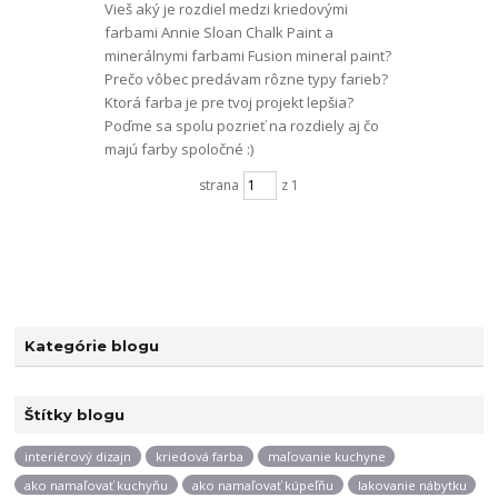
Vieš aký je rozdiel medzi kriedovými
farbami Annie Sloan Chalk Paint a
minerálnymi farbami Fusion mineral paint?
Prečo vôbec predávam rôzne typy farieb?
Ktorá farba je pre tvoj projekt lepšia?
Poďme sa spolu pozrieť na rozdiely aj čo
majú farby spoločné :)
strana
z 1
Kategórie blogu
Štítky blogu
interiérový dizajn
kriedová farba
maľovanie kuchyne
ako namaľovať kuchyňu
ako namaľovať kúpeľňu
lakovanie nábytku