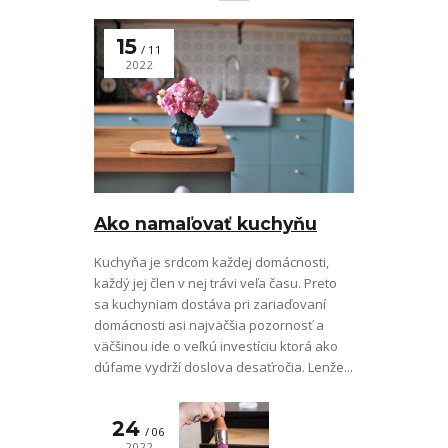
15
11
2022
Ako namaľovať kuchyňu
Kuchyňa je srdcom každej domácnosti,
každý jej člen v nej trávi veľa času. Preto
sa kuchyniam dostáva pri zariaďovaní
domácnosti asi najväčšia pozornosť a
väčšinou ide o veľkú investíciu ktorá ako
dúfame vydrží doslova desaťročia. Lenže...
24
06
2022