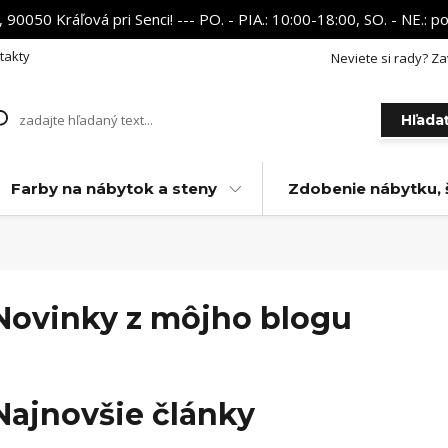
 90050 Kráľová pri Senci! --- PO. - PIA.: 10:00-18:00, SO. - NE.:
takty
Neviete si rady? Za
Hľada
Farby na nábytok a steny
Zdobenie nábytku, 
Novinky z môjho blogu
Najnovšie články