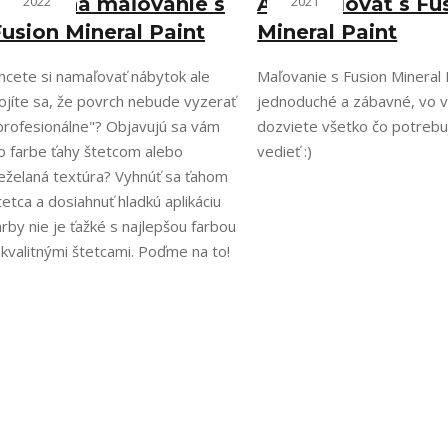
Návod na maľovanie s
2022
Ako maľovať s Fu
2021
usion Mineral Paint
Mineral Paint
hcete si namaľovať nábytok ale
Maľovanie s Fusion Mineral 
ojíte sa, že povrch nebude vyzerať
jednoduché a zábavné, vo v
profesionálne"? Objavujú sa vám
dozviete všetko čo potrebu
o farbe ťahy štetcom alebo
vedieť :)
eželaná textúra? Vyhnúť sa ťahom
tetca a dosiahnuť hladkú aplikáciu
arby nie je ťažké s najlepšou farbou
 kvalitnými štetcami. Poďme na to!