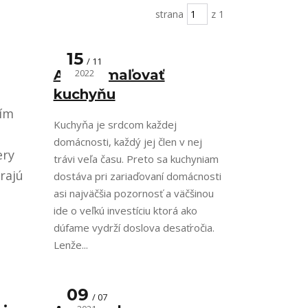
strana
z 1
15
11
Ako namaľovať
2022
kuchyňu
jím
Kuchyňa je srdcom každej
domácnosti, každý jej člen v nej
ery
trávi veľa času. Preto sa kuchyniam
rajú
dostáva pri zariaďovaní domácnosti
asi najväčšia pozornosť a väčšinou
ide o veľkú investíciu ktorá ako
dúfame vydrží doslova desaťročia.
Lenže...
09
07