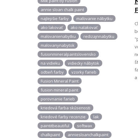
Milk paint by Fusion
F
annie sloan chalk paint
najlepšie farby
maľovanie nábytku
C
ako lakovať
ako nalakovať
b
malovanienabytku
redizajnnabytku
"
malovanynabytok
v
n
fusionmineralpaintslovensko
š
na vidieku
vidiecky nábytok
f
odtieň farby
vzorky farieb
a
Fusion Mineral Paint
fusion mineral paint
porovnanie farieb
kriedová farba skúsenosti
kriedové farby recenzie
lak
paintitbeautiful
softwax
chalkpaint
anniesloanchalkpaint