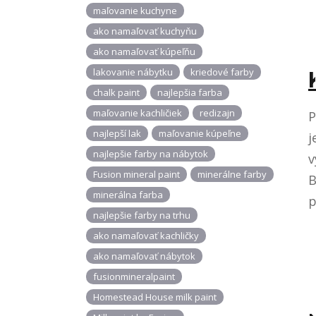
maľovanie kuchyne
ako namaľovať kuchyňu
ako namaľovať kúpeľňu
lakovanie nábytku
kriedové farby
chalk paint
najlepšia farba
maľovanie kachličiek
redizajn
P
najlepší lak
maľovanie kúpeľne
j
najlepšie farby na nábytok
v
Fusion mineral paint
minerálne farby
B
minerálna farba
p
najlepšie farby na trhu
ako namaľovať kachličky
ako namaľovať nábytok
fusionmineralpaint
Homestead House milk paint