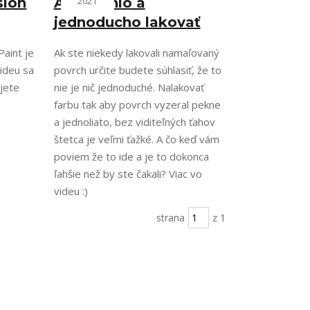
sion
Ako rýchlo a
2021
jednoducho lakovať
Paint je
Ak ste niekedy lakovali namaľovaný
ideu sa
povrch určite budete súhlasiť, že to
jete
nie je nič jednoduché. Nalakovať
farbu tak aby povrch vyzeral pekne
a jednoliato, bez viditeľných ťahov
štetca je veľmi ťažké. A čo keď vám
poviem že to ide a je to dokonca
ľahšie než by ste čakali? Viac vo
videu :)
strana
z 1