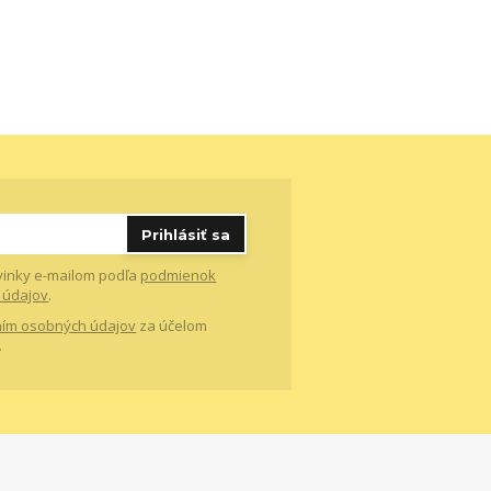
Prihlásiť sa
vinky e-mailom podľa
podmienok
 údajov
.
ím osobných údajov
za účelom
.