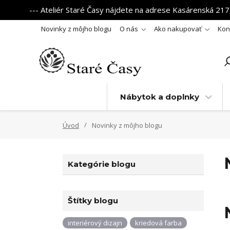
--- Ateliér Staré Časy nájdete na adrese Kasárenská 217,
Novinky z môjho blogu
O nás
Ako nakupovať
Kon
Nábytok a doplnky
Úvod
Novinky z môjho blogu
Kategórie blogu
Štítky blogu
interiérový dizajn
kriedová farba