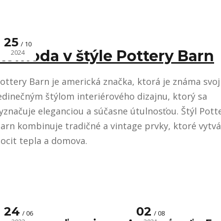
25
10
Komoda v štýle Pottery Barn
2024
ottery Barn je americká značka, ktorá je známa svo
edinečným štýlom interiérového dizajnu, ktorý sa
yznačuje eleganciou a súčasne útulnosťou. Štýl Pott
arn kombinuje tradičné a vintage prvky, ktoré vytvá
ocit tepla a domova.
24
02
06
08