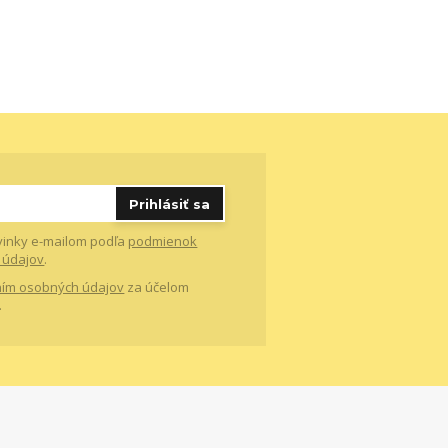
Prihlásiť sa
vinky e-mailom podľa
podmienok
 údajov
.
ím osobných údajov
za účelom
.