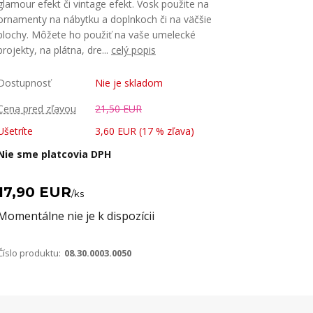
glamour efekt či vintage efekt. Vosk použite na
ornamenty na nábytku a doplnkoch či na väčšie
plochy. Môžete ho použiť na vaše umelecké
projekty, na plátna, dre...
celý popis
Dostupnosť
Nie je skladom
Cena pred zľavou
21,50 EUR
Ušetríte
3,60 EUR (
17
% zľava)
Nie sme platcovia DPH
17,90 EUR
/
ks
Momentálne nie je k dispozícii
Číslo produktu:
08.30.0003.0050