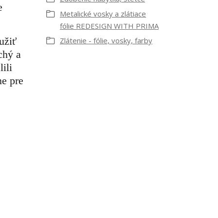
e
Metalické vosky a zlátiace
fólie REDESIGN WITH PRIMA
užiť
Zlátenie - fólie, vosky, farby
chý a
ili
ne pre