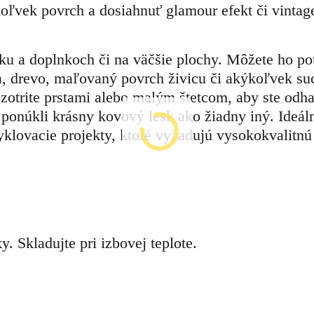
ľvek povrch a dosiahnuť glamour efekt či vintag
ku a doplnkoch či na väčšie plochy. Môžete ho po
a, drevo, maľovaný povrch živicu či akýkoľvek su
otrite prstami alebo malým štetcom, aby ste odhal
 ponúkli krásny kovový lesk ako žiadny iný. Ideál
yklovacie projekty, ktoré vyžadujú vysokokvalitnú
y. Skladujte pri izbovej teplote.