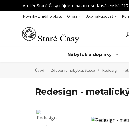
--- Ateliér Staré Časy nájdete na adrese Kasárenská 217,
Novinky z môjho blogu
O nás
Ako nakupovať
Kon
Nábytok a doplnky
Úvod
Zdobenie nábytku, štetce
Redesign - meta
Redesign - metalický