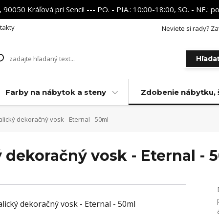
 90050 Kráľová pri Senci! --- PO. - PIA.: 10:00-18:00, SO. - NE.:
takty
Neviete si rady? Za
Hľada
Farby na nábytok a steny
Zdobenie nábytku, 
lický dekoračný vosk - Eternal - 50ml
 dekoračný vosk - Eternal - 