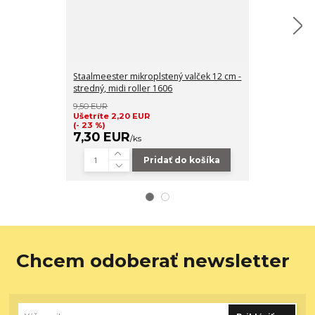
Staalmeester mikroplstený valček 12 cm -
Staalmeester 
stredný, midi roller 1606
malý, mini rol
5,90 EUR
9,50 EUR
Ušetríte 2,25
Ušetríte 2,20 EUR
(- 38 %)
(- 23 %)
3,65 EUR
7,30 EUR
/
ks
Pridať do košíka
Chcem odoberať newsletter