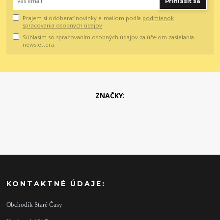
Prihlásiť sa
Prajem si odoberať novinky e-mailom podľa
podmienok
spracovania osobných údajov
.
Súhlasím so
spracovaním osobných údajov
za účelom zasielania
newslettera.
ZNAČKY:
KONTAKTNÉ ÚDAJE:
Obchodík Staré Časy