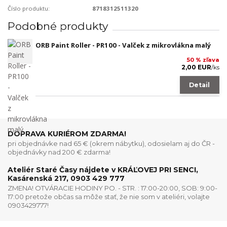
Číslo produktu:
8718312511320
Podobné produkty
ORB Paint Roller - PR100 - Valček z mikrovlákna malý
50 % zľava
2,00 EUR
/
ks
Detail
DOPRAVA KURIÉROM ZDARMA!
pri objednávke nad 65 € (okrem nábytku), odosielam aj do ČR -
objednávky nad 200 € zdarma!
Ateliér Staré Časy nájdete v KRÁĽOVEJ PRI SENCI,
Kasárenská 217, 0903 429 777
ZMENA! OTVÁRACIE HODINY PO. - STR. : 17:00-20:00, SOB: 9:00-
17:00 pretože občas sa môže stať, že nie som v ateliéri, volajte
0903429777!