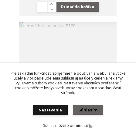
Pridať do košíka
Pre základnú funkčnosť, spríjemnenie používania webu, analytické
účely a v prípade udelenia súhlasu aj na účely cielenia reklamy
využívame súbory cookies. Nastavenie vlastných preferencií
cookies môžete kedykoľvek upraviť odkazom v spodnej časti
stránok.
Nastavenia
Súhlasím
Jemná brúsna hubka P120
Súhlas môžete odmietnuť
tu
.
2,10 EUR
/
ks