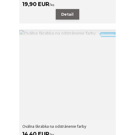
19,90 EUR
/
ks
Detail
Novinka
Oválna škrabka na odstránenie farby
14,40 EUR
/
ks