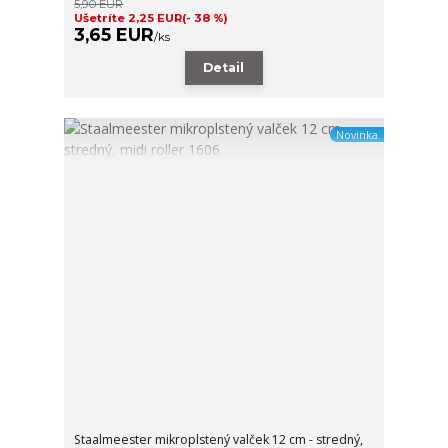
5,90 EUR
Ušetríte 2,25 EUR
(- 38 %)
3,65 EUR
/
ks
Detail
Novinka
Staalmeester mikroplstený valček 12 cm - stredný,