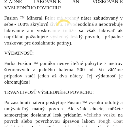
ŽIADNE LAKOVANIE ANI VOSKOVANIE
VYSLEDNÉHO POVRCHU?
Fusion ™ Mineral Paint má vrchný náter zabudovaný v
sebe - 100% akrylovú živicu. Je vodeodolná a nepotrebuje
lakovanie ani voskovanie (môže sa však lakovať ak
napríklad požadujete výsledný lesklý povrch, prípadne
voskovať pre dosiahnutie patiny).
VÝDATNOSŤ:
Farba Fusion ™ ponúka neuveriteľné pokrytie 7 metrov
štvorcových z jedného balenia 500 ml. Vo väčšine
prípadov stačí jeden až dva nátery. Jej výdatnosť je
ohromujúca!
TRVANLIVOSŤ VÝSLEDNÉHO POVRCHU:
Po zaschnutí náteru poskytuje Fusion ™ vysoko odolný a
umývateľný matný povrch. Ak však chcete, môžete
samozrejme dosiahnuť lesk pridaním
včelieho vosku
na
povrch alebo povrchovou úpravou lakom
Tough Coat