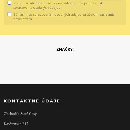
Prajem si odoberať novinky e-mailom podľa
podmienok
spracovania osobných údajov
.
Súhlasím so
spracovaním osobných údajov
za účelom zasielania
newslettera.
ZNAČKY:
KONTAKTNÉ ÚDAJE:
Obchodík Staré Časy
Kasárenská 217