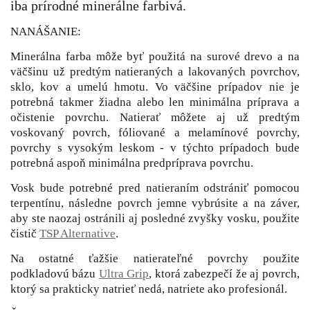
iba prírodné minerálne farbivá.
NANÁŠANIE:
Minerálna farba môže byť použitá na surové drevo a na
väčšinu už predtým natieraných a lakovaných povrchov,
sklo, kov a umelú hmotu. Vo väčšine prípadov nie je
potrebná takmer žiadna alebo len minimálna príprava a
očistenie povrchu. Natierať môžete aj už predtým
voskovaný povrch, fóliované a melamínové povrchy,
povrchy s vysokým leskom - v týchto prípadoch bude
potrebná aspoň minimálna predpríprava povrchu.
Vosk bude potrebné pred natieraním odstrániť pomocou
terpentínu, následne povrch jemne vybrúsite a na záver,
aby ste naozaj ostránili aj posledné zvyšky vosku, použite
čistič
TSP Alternative
.
Na ostatné ťažšie natierateľné povrchy použite
podkladovú bázu
Ultra Grip
, ktorá zabezpečí že aj povrch,
ktorý sa prakticky natrieť nedá, natriete ako profesionál.