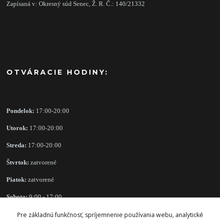
Zapísaná v: Okresný súd Senec, Ž. R. Č.: 140/21332
OTVÁRACIE HODINY:
Pondelok:
17:00-20:00
Utorok:
17:00-20:00
Streda:
17:00-20:00
Štvrtok:
zatvorené
Piatok:
zatvorené
Sobota:
9:00 - 17:00
Nedeľa:
zatvorené
Pre základnú funkčnosť, spríjemnenie používania webu, analytické