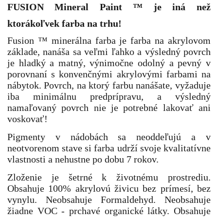
FUSION Mineral Paint
™
je iná než
ktorákoľvek farba na trhu!
Fusion ™ minerálna farba je farba na akrylovom
základe, nanáša sa veľmi ľahko a výsledný povrch
je hladký a matný, výnimočne odolný a pevný v
porovnaní s konvenčnými akrylovými farbami na
nábytok. Povrch, na ktorý farbu nanášate, vyžaduje
iba minimálnu predprípravu, a výsledný
namaľovaný povrch nie je potrebné lakovať ani
voskovať!
P
igmenty v nádobách sa neoddeľujú a v
neotvorenom stave si farba udrží svoje kvalitatívne
vlastnosti a nehustne po dobu 7 rokov.
Zloženie je šetrné k životnému prostrediu.
Obsahuje 100% akrylovú živicu bez prímesí, bez
vynylu. Neobsahuje Formaldehyd. Neobsahuje
žiadne VOC - prchavé organické látky. Obsahuje