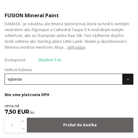
FUSION Mineral Paint
DAMASK - je odvážna, ale tlmená staroružová, ktorá sa hodí k zemitým
neutrálom ako Algonquin a Cathedral Taupe či k neutrálnym bielym
odtieňom, ako sú Champlain alebo Raw Silk. Tiež nádherne dopĺňa
šedé odtiene ako Sterling alebo Little Lamb. Skúste ju skombinovať s
tlmenou modrou Heirloom. Moja...
celý popis
Dostupnosť
Skladom 5 ks
Veľkosť balenia
Nie sme platcovia DPH
cena od
7,50 EUR
/
ks
Pridať do košíka