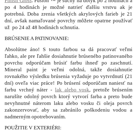
Finish Gloss
. Fusion ™ je suchý na dotyk po 2 hodinách a
po 4 hodinách je možné natrieť ďalšiu vrstvu ak je
potrebná. Doba zrenia všetkých akrylových farieb je 21
dní, avšak namaľované povrchy môžete opatrne používať
už po 24 až 48 hodinách schnutia.
BRÚSENIE A PATINOVANIE:
Absolútne áno! S touto farbou sa dá pracovať veľmi
ľahko, ale pre ľahšie dosiahnutie brúseného patinovaného
povrchu odporúčam brúsiť farbu ihneď po zaschnutí.
Mineral paint je veľmi odolná, takže dosiahnutie
rovnakého výsledku brúsenia vyžaduje po vytvrdnutí (21
dní) oveľa viac práce! Po brúsení odporúčam naniesť na
farbu vrchný náter -
lak alebo vosk
, pretože brúsením
narušíte odolný povrch ktorý vytvorí farba a preto bude
nevyhnutné náterom laku alebo vosku či oleja povrch
zakonzervovať, aby sa zabránilo poškodeniu vodou a
nadmerným opotrebovaním.
POUŽITIE V EXTERIÉRI: