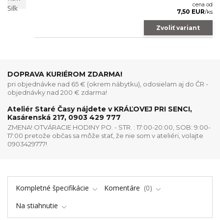
cena od
7,50 EUR
/
ks
Zvoliť variant
DOPRAVA KURIÉROM ZDARMA!
pri objednávke nad 65 € (okrem nábytku), odosielam aj do ČR -
objednávky nad 200 € zdarma!
Ateliér Staré Časy nájdete v KRÁĽOVEJ PRI SENCI,
Kasárenská 217, 0903 429 777
ZMENA! OTVÁRACIE HODINY PO. - STR. : 17:00-20:00, SOB: 9:00-
17:00 pretože občas sa môže stať, že nie som v ateliéri, volajte
0903429777!
Kompletné špecifikácie
Komentáre
0
Na stiahnutie