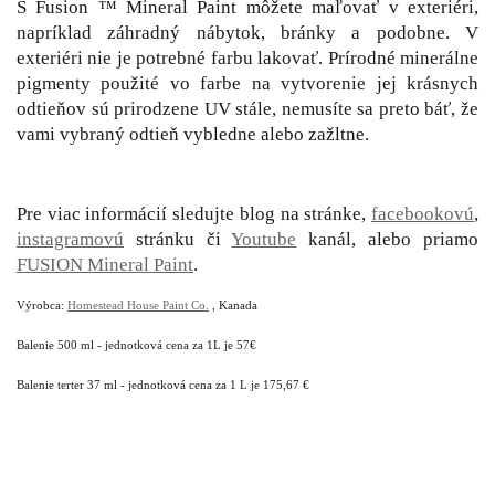
S Fusion ™ Mineral Paint môžete maľovať v exteriéri,
napríklad záhradný nábytok, bránky a podobne. V
exteriéri nie je potrebné farbu lakovať. Prírodné minerálne
pigmenty použité vo farbe na vytvorenie jej krásnych
odtieňov sú prirodzene UV stále, nemusíte sa preto báť, že
vami vybraný odtieň vybledne alebo zažltne.
Pre viac informácií sledujte blog na stránke,
facebookovú
,
instagramovú
stránku či
Youtube
kanál, alebo priamo
FUSION Mineral Paint
.
Výrobca:
Homestead House Paint Co.
, Kanada
Balenie 500 ml - jednotková cena za 1L je 57€
Balenie terter 37 ml - jednotková cena za 1 L je 175,67 €