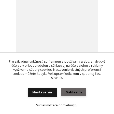
Pre základnú funkčnosť, spríjemnenie používania webu, analytické
účely a v prípade udelenia súhlasu aj na účely cielenia reklamy
Papier na dekupáž Serene Wilderness
využívame súbory cookies. Nastavenie vlastných preferencií
20,40 EUR
/
ks
cookies môžete kedykoľvek upraviť odkazom v spodnej časti
stránok.
Pridať do košíka
Nastavenia
Súhlasím
Novinka
Súhlas môžete odmietnuť
tu
.