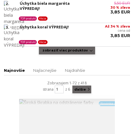
Úchytka biela margaréta
5,50 EUR
2.
30 % zľava
VÝPREDAJ!
3,85 EUR
TOP produkt
Akcia
Úchytka koral VÝPREDAJ!
Až 34 % zľava
3.
cena od
3,85 EUR
TOP produkt
Akcia
zobraziť viac produktov
Najnovšie
Najlacnejšie
Najdrahšie
Zobrazujem 1-72 z 418
strana
z 6
ďalšie
Novinka