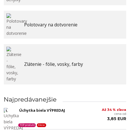
Polotovary na dotvorenie
Zlátenie - fólie, vosky, farby
Najpredávanejšie
Úchytka biela VÝPREDAJ
Až 34 % zľava
1.
cena od
3,85 EUR
TOP produkt
Akcia