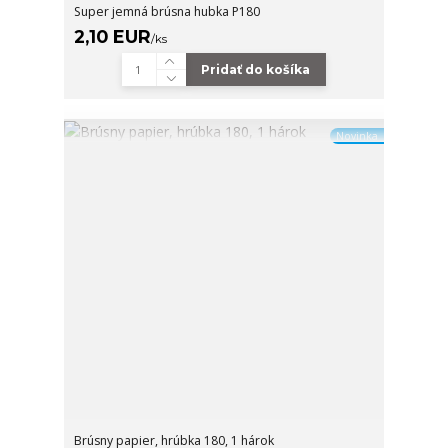
Super jemná brúsna hubka P180
2,10 EUR
/
ks
Pridať do košíka
Novinka
Brúsny papier, hrúbka 180, 1 hárok