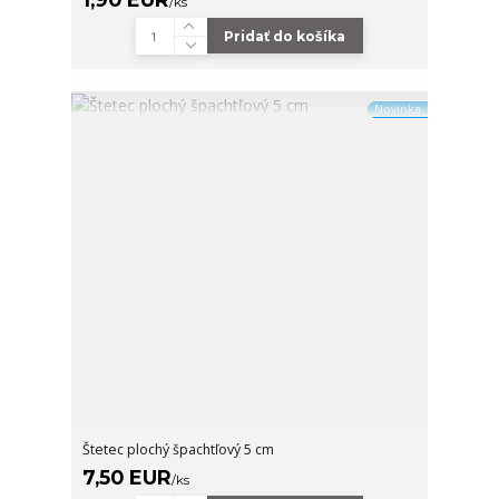
/
ks
Pridať do košíka
Novinka
Štetec plochý špachtľový 5 cm
7,50 EUR
/
ks