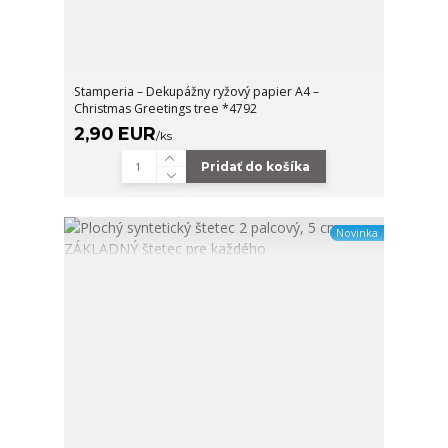
Stamperia – Dekupážny ryžový papier A4 –
Christmas Greetings tree *4792
2,90 EUR
/
ks
Pridať do košíka
Novinka