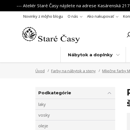
--- Ateliér Staré Časy nájdete na adrese Kasárenská 217,
Novinky z môjho blogu
O nás
Ako nakupovať
Kon
Nábytok a doplnky
Úvod
Farby na nábytok a steny
Mliečne farby 
Podkategórie
laky
vosky
oleje