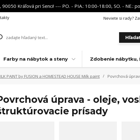
 90050 Kráľová pri Senci! --- PO. - PIA.: 10:00-18:00, SO. - NE.:
takty
Neviete si rady? Za
Hľada
Farby na nábytok a steny
Zdobenie nábytku, 
MILK PAINT by FUSION a HOMESTEAD HOUSE Milk paint
Povrchová úprava 
Povrchová úprava - oleje, vos
štruktúrovacie prísady