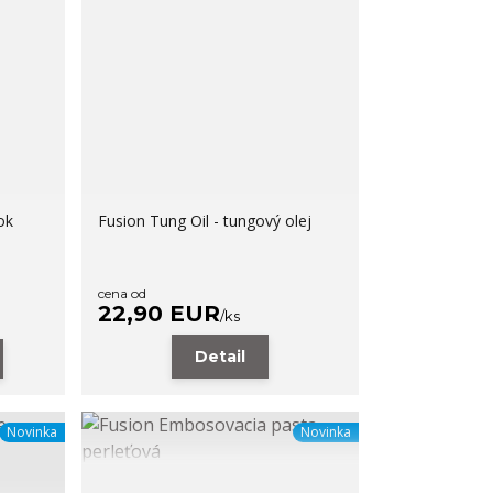
ok
Fusion Tung Oil - tungový olej
cena od
22,90 EUR
/
ks
Detail
Novinka
Novinka