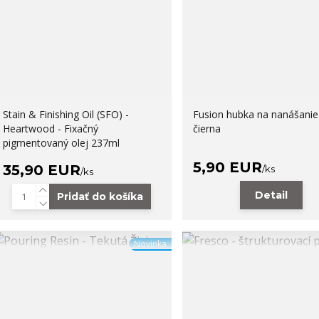
Stain & Finishing Oil (SFO) -
Fusion hubka na nanášanie 
Heartwood - Fixačný
čierna
pigmentovaný olej 237ml
5,90 EUR
35,90 EUR
/
ks
/
ks
Detail
Pridať do košíka
Novinka