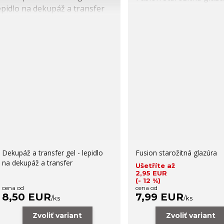
Dekupáž a transfer gel - lepidlo
Fusion starožitná glazúra
na dekupáž a transfer
Ušetříte až
2,95 EUR
(- 12 %)
cena od
cena od
8,50 EUR
7,99 EUR
/
ks
/
ks
Zvoliť variant
Zvoliť variant