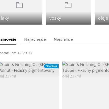
laky
vosky
oleje
ajnovšie
Najlacnejšie
Najdrahšie
obrazujem 1-37 z 37
Novinka