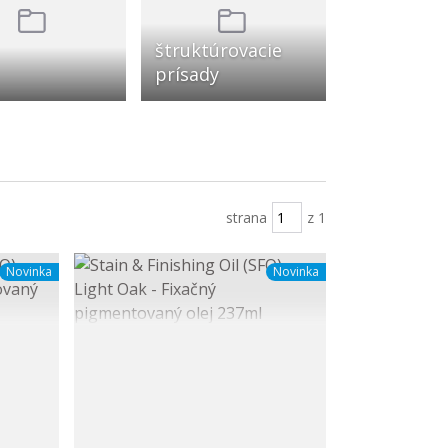
štruktúrovacie
prísady
strana
z 1
Novinka
Novinka