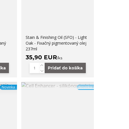
Stain & Finishing Oil (SFO) - Light
aný
Oak - Fixačný pigmentovaný olej
237ml
35,90 EUR
/
ks
íka
Pridať do košíka
Novinka
Novinka