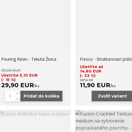
Pouring Resin - Tekutá Živica
Fresco - štrukturovací práš
Ušetříte až
35,00 EUR
14,60 EUR
Ušetríte 5,10 EUR
(- 33 %)
(- 15 %)
cena od
29,90 EUR
11,90 EUR
/
ks
/
ks
Pridať do košíka
Zvoliť variant