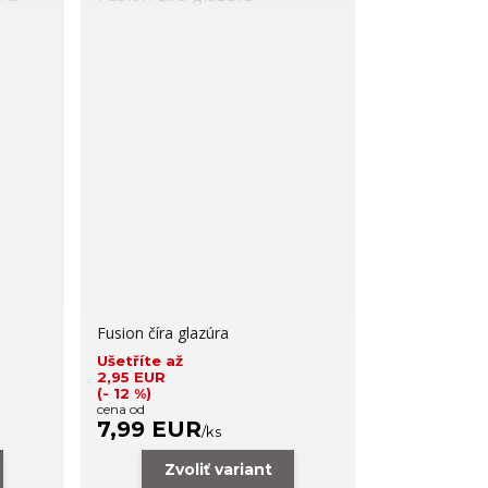
Fusion číra glazúra
Ušetříte až
2,95 EUR
(- 12 %)
cena od
7,99 EUR
/
ks
Zvoliť variant