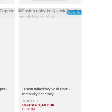
Novinka
per -
Fusion nábytkový vosk Pearl -
metalický perleťový
19,90 EUR
Ušetríte 3,40 EUR
(- 17 %)