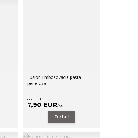
Fusion Embosovacia pasta -
perleťová
cena od
7,90 EUR
/
ks
Detail