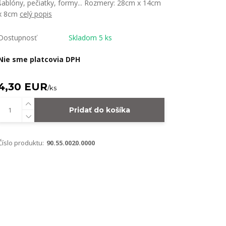
šablóny, pečiatky, formy... Rozmery: 28cm x 14cm
x 8cm
celý popis
Dostupnosť
Skladom 5 ks
Nie sme platcovia DPH
4,30 EUR
/
ks
Pridať do košíka
Číslo produktu:
90.55.0020.0000