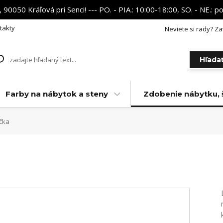
 90050 Kráľová pri Senci! --- PO. - PIA.: 10:00-18:00, SO. - NE.:
takty
Neviete si rady? Za
Hľada
Farby na nábytok a steny
Zdobenie nábytku, 
čka