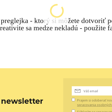
preglejka - ktorý si môžete dotvoriť 
reativite sa medze nekladú - použite f
newsletter
Prajem si odoberať no
spracovania osobných
Súhlasím so
spracovan