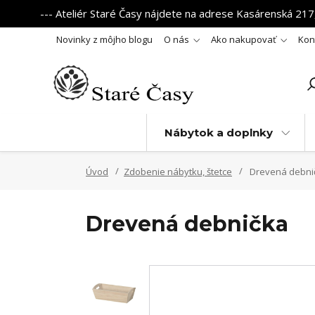
--- Ateliér Staré Časy nájdete na adrese Kasárenská 217,
Novinky z môjho blogu
O nás
Ako nakupovať
Kon
Nábytok a doplnky
Úvod
Zdobenie nábytku, štetce
Drevená debni
Drevená debnička