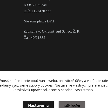
IČO: 50930346
DIČ: 1123470777
Nie som platca DPH
Zapísaná v: Okresný súd Senec, Ž. R.
Č.: 140/21332
nosť, spríjemnenie používania webu, analytické účely a v prípade ude
 reklamy využívame súbory cookies. Nastavenie vlastných preferencií
kedykoľvek upraviť odkazom v spodnej časti stránok.
Nastavenia
Súhlasím