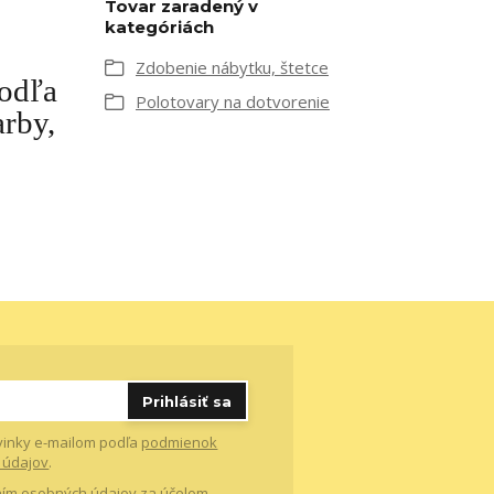
Tovar zaradený v
kategóriách
Zdobenie nábytku, štetce
podľa
Polotovary na dotvorenie
arby,
Prihlásiť sa
vinky e-mailom podľa
podmienok
 údajov
.
ím osobných údajov
za účelom