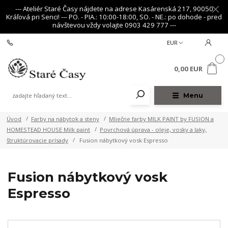
--- Ateliér Staré Časy nájdete na adrese Kasárenská 217, 90050
Kráľová pri Senci! --- PO. - PIA.: 10:00-18:00, SO. - NE.: po dohode - pred
návštevou vždy volajte 0903 429 777 ---
+421 903 429 777
EUR
0
0,00 EUR
Menu
Úvod
Farby na nábytok a steny
Mliečne farby MILK PAINT by FUSION a
HOMESTEAD HOUSE Milk paint
Povrchová úprava - oleje, vosky a laky,
štruktúrovacie prísady
Fusion nábytkový vosk Espresso
Fusion nábytkový vosk
Espresso