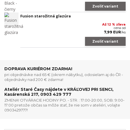
Zvoliť variant
Fusion starožitná glazúra
Až 12 % zľava
cena od
7,99 EUR
/
ks
Zvoliť variant
DOPRAVA KURIÉROM ZDARMA!
pri objednávke nad 65 € (okrem nábytku), odosielam aj do ČR -
objednávky nad 200 € zdarma!
Ateliér Staré Časy nájdete v KRÁĽOVEJ PRI SENCI,
Kasárenská 217, 0903 429 777
ZMENA! OTVÁRACIE HODINY PO. - STR. : 17:00-20:00, SOB: 9:00-
17:00 pretože občas sa môže stať, že nie som v ateliéri, volajte
0903429777!