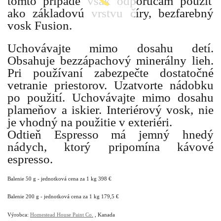
tomto prípade však odporúčam použiť
ako základovú vrstvu číry, bezfarebný
vosk Fusion.
Uchovávajte mimo dosahu detí.
Obsahuje bezzápachový minerálny lieh.
Pri používaní zabezpečte dostatočné
vetranie priestorov. Uzatvorte nádobku
po použití.
Uchovávajte mimo dosahu
plameňov a iskier. Interiérový vosk, nie
je vhodný na použitie v exteriéri.
Odtieň Espresso má jemný hnedý
nádych, ktorý pripomína kávové
espresso.
Balenie 50 g - jednotková cena za 1 kg 398 €
Balenie 200 g - jednotková cena za 1 kg 179,5 €
Výrobca:
Homestead House Paint Co.
, Kanada