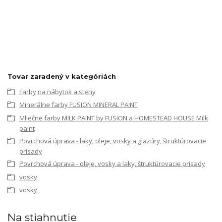
Tovar zaradený v kategóriách
Farby na nábytok a steny
Minerálne farby FUSION MINERAL PAINT
Mliečne farby MILK PAINT by FUSION a HOMESTEAD HOUSE Milk
paint
Povrchová úprava - laky, oleje, vosky a glazúry, štruktúrovacie
prísady
Povrchová úprava - oleje, vosky a laky, štruktúrovacie prísady
vosky
vosky
Na stiahnutie