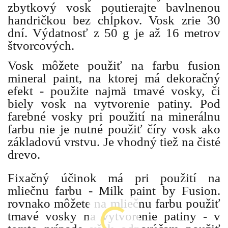
zbytkový vosk poutierajte bavlnenou
handričkou bez chĺpkov. Vosk zrie 30
dní. Výdatnosť z 50 g je až 16 metrov
štvorcových.
Vosk môžete použiť na farbu fusion
mineral paint, na ktorej má dekoračný
efekt - použite najmä tmavé vosky, či
biely vosk na vytvorenie patiny. Pod
farebné vosky pri použití na minerálnu
farbu nie je nutné použiť číry vosk ako
základovú vrstvu. Je vhodný tiež na čisté
drevo.
Fixačný účinok má pri použití na
mliečnu farbu - Milk paint by Fusion.
rovnako môžete na mliečnu farbu použiť
tmavé vosky na vytvorenie patiny - v