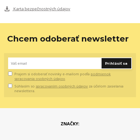
Karta bezpečnostných údajov
Chcem odoberať newsletter
Prihlásiť sa
Prajem si odoberať novinky e-mailom podľa
podmienok
spracovania osobných údajov
.
Súhlasím so
spracovaním osobných údajov
za účelom zasielania
newslettera.
ZNAČKY: