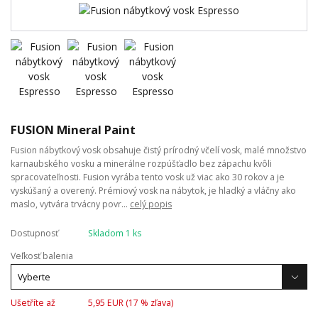
FUSION Mineral Paint
Fusion nábytkový vosk obsahuje čistý prírodný včelí vosk, malé množstvo
karnaubského vosku a minerálne rozpúšťadlo bez zápachu kvôli
spracovateľnosti. Fusion vyrába tento vosk už viac ako 30 rokov a je
vyskúšaný a overený. Prémiový vosk na nábytok, je hladký a vláčny ako
maslo, vytvára trvácny povr...
celý popis
Dostupnosť
Skladom 1 ks
Veľkosť balenia
Ušetříte až
5,95 EUR (
17
% zľava)