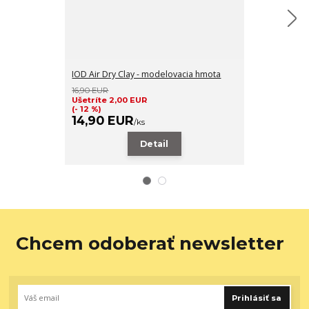
IOD Air Dry Clay - modelovacia hmota
IOD Décor Mou
silikónová for
16,90 EUR
Ušetríte 2,00 EUR
(- 12 %)
14,90 EUR
34,90 E
/
ks
Detail
Chcem odoberať newsletter
Prihlásiť sa