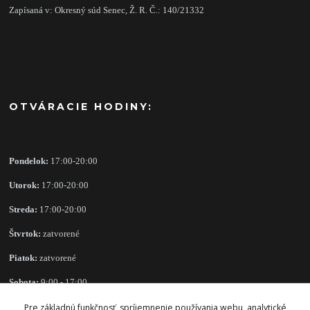
Zapísaná v: Okresný súd Senec, Ž. R. Č.: 140/21332
OTVÁRACIE HODINY:
Pondelok:
17:00-20:00
Utorok:
17:00-20:00
Streda:
17:00-20:00
Štvrtok:
zatvorené
Piatok:
zatvorené
Sobota:
9:00 - 17:00
Nedeľa:
zatvorené
Pre základnú funkčnosť, spríjemnenie používania webu, analytické