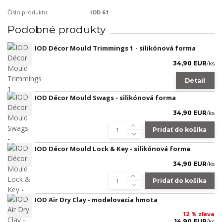
Číslo produktu:
IOD 61
Podobné produkty
IOD Décor Mould Trimmings 1 - silikónová forma
34,90 EUR
/
ks
Detail
IOD Décor Mould Swags - silikónová forma
34,90 EUR
/
ks
Pridať do košíka
IOD Décor Mould Lock & Key - silikónová forma
34,90 EUR
/
ks
Pridať do košíka
IOD Air Dry Clay - modelovacia hmota
12 % zľava
14,90 EUR
/
ks