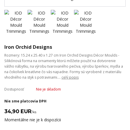
Iron Orchid Designs
Rozmery: 15.24 x 25.40 x 1.27 cm Iron Orchid Designs Décor Moulds -
Silikónová forma na ornamenty ktorú môžete použiť na dotvorenie
vášho nábytku, na výrobu tvarovaného pečiva, výrobu šperkov, mydla a
na čokoľvek kreatívne čo vás napadne. Formy sú vyrobené z materiálu
vhodného na styk s potravinami....
celý popis
Dostupnosť
Nie je skladom
Nie sme platcovia DPH
34,90 EUR
/
ks
Momentálne nie je k dispozícii