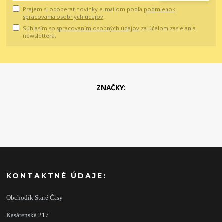
Prajem si odoberať novinky e-mailom podľa
podmienok
spracovania osobných údajov
.
Súhlasím so
spracovaním osobných údajov
za účelom zasielania
newslettera.
ZNAČKY:
KONTAKTNÉ ÚDAJE:
Obchodík Staré Časy
Kasárenská 217