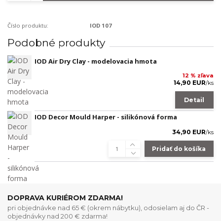
Číslo produktu:
IOD 107
Podobné produkty
IOD Air Dry Clay - modelovacia hmota
12 % zľava
14,90 EUR
/
ks
Detail
IOD Decor Mould Harper - silikónová forma
34,90 EUR
/
ks
Pridať do košíka
DOPRAVA KURIÉROM ZDARMA!
pri objednávke nad 65 € (okrem nábytku), odosielam aj do ČR -
objednávky nad 200 € zdarma!