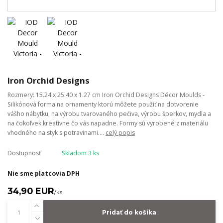
Iron Orchid Designs
Rozmery: 15.24 x 25.40 x 1.27 cm Iron Orchid Designs Décor Moulds -
Silikónová forma na ornamenty ktorú môžete použiť na dotvorenie
vášho nábytku, na výrobu tvarovaného pečiva, výrobu šperkov, mydla a
na čokoľvek kreatívne čo vás napadne. Formy sú vyrobené z materiálu
vhodného na styk s potravinami....
celý popis
Dostupnosť
Skladom 3 ks
Nie sme platcovia DPH
34,90 EUR
/
ks
Pridať do košíka