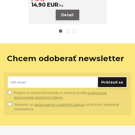
14,90 EUR
9,90 EUR
/
ks
Detail
Chcem odoberať newsletter
Prihlásiť sa
Prajem si odoberať novinky e-mailom podľa
podmienok
spracovania osobných údajov
.
Súhlasím so
spracovaním osobných údajov
za účelom zasielania
newslettera.