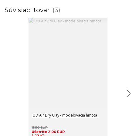
Súvisiaci tovar
3
IOD Air Dry Clay - modelovacia hmota
IOD Decor Ink
atrament šed
16,90 EUR
19,90 EUR
Ušetríte 2,00 EUR
Ušetríte 10,0
(- 12 %)
(- 50 %)