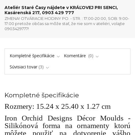
Ateliér Staré Časy nájdete v KRÁĽOVEJ PRI SENCI,
Kasárenská 217, 0903 429 777
ZMENA! OTVÁRACIE HODINY PO. - STR. : 17:00-20:00, SOB: 9:00-
17:00 pretože občas sa môže stať, že nie som v ateliéri, volajte
0903429777!
Kompletné špecifikácie
Komentáre
0
Súvisiaci tovar
3
Kompletné špecifikácie
Rozmery: 15.24 x 25.40 x 1.27 cm
Iron Orchid Designs Décor Moulds -
Silikónová forma na ornamenty ktorú
môžete použiť na dotvorenie vášho