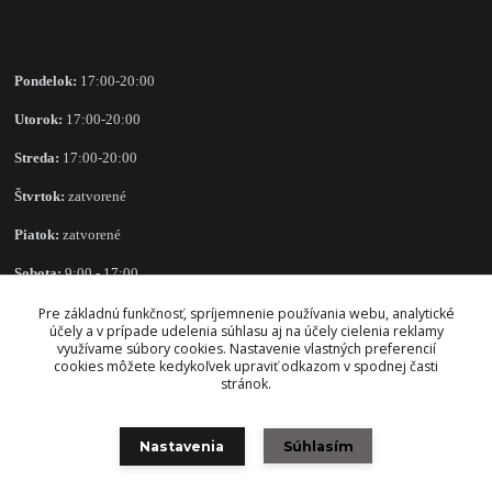
Pondelok:
17:00-20:00
Utorok:
17:00-20:00
Streda:
17:00-20:00
Štvrtok:
zatvorené
Piatok:
zatvorené
Sobota:
9:00 - 17:00
Nedeľa:
zatvorené
Pre základnú funkčnosť, spríjemnenie používania webu, analytické
účely a v prípade udelenia súhlasu aj na účely cielenia reklamy
využívame súbory cookies. Nastavenie vlastných preferencií
cookies môžete kedykoľvek upraviť odkazom v spodnej časti
stránok.
OBCHODNÉ PODMIENKY
Nastavenia
Súhlasím