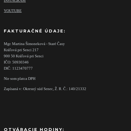
INSTAGRAM
YOUTUBE
FAKTURAČNÉ ÚDAJE:
Mgr. Martina Šimoneková - Staré Časy
Kráľová pri Senci 217
900 50 Kráľová pri Senci
IČO: 50930346
DIČ: 1123470777
Nie som platca DPH
Zapísaná v: Okresný súd Senec, Ž. R. Č.: 140/21332
OTVÁRACIE HODINY: