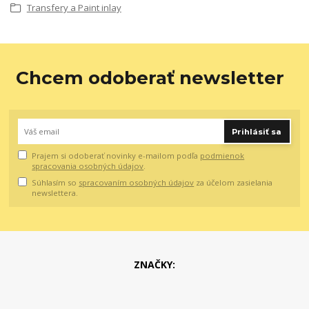
Transfery a Paint inlay
Chcem odoberať newsletter
Prihlásiť sa
Prajem si odoberať novinky e-mailom podľa
podmienok
spracovania osobných údajov
.
Súhlasím so
spracovaním osobných údajov
za účelom zasielania
newslettera.
ZNAČKY: