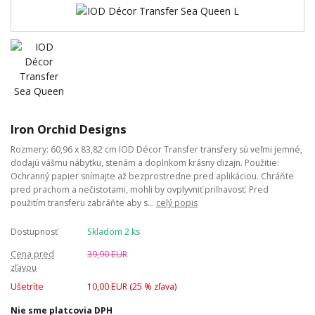
Iron Orchid Designs
Rozmery: 60,96 x 83,82 cm IOD Décor Transfer transfery sú veľmi jemné,
dodajú vášmu nábytku, stenám a doplnkom krásny dizajn. Použitie:
Ochranný papier snímajte až bezprostredne pred aplikáciou. Chráňte
pred prachom a nečistotami, mohli by ovplyvniť priľnavosť. Pred
použitím transferu zabráňte aby s...
celý popis
Dostupnosť
Skladom 2 ks
Cena pred
39,90 EUR
zľavou
Ušetríte
10,00 EUR (
25
% zľava)
Nie sme platcovia DPH