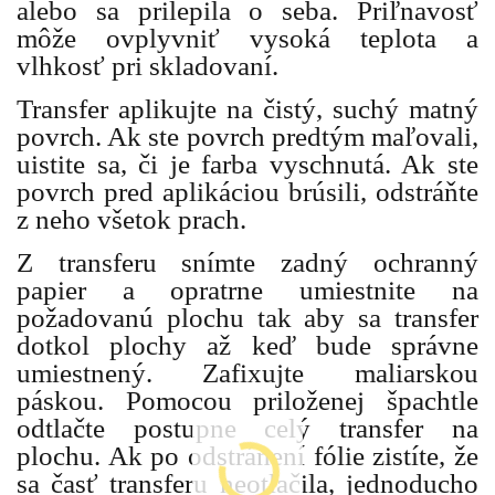
alebo sa prilepila o seba. Priľnavosť
môže ovplyvniť vysoká teplota a
vlhkosť pri skladovaní.
Transfer aplikujte na čistý, suchý matný
povrch. Ak ste povrch predtým maľovali,
uistite sa, či je farba vyschnutá. Ak ste
povrch pred aplikáciou brúsili, odstráňte
z neho všetok prach.
Z transferu snímte zadný ochranný
papier a opratrne umiestnite na
požadovanú plochu tak aby sa transfer
dotkol plochy až keď bude správne
umiestnený. Zafixujte maliarskou
páskou. Pomocou priloženej špachtle
odtlačte postupne celý transfer na
plochu. Ak po odstránení fólie zistíte, že
sa časť transferu neotlačila, jednoducho