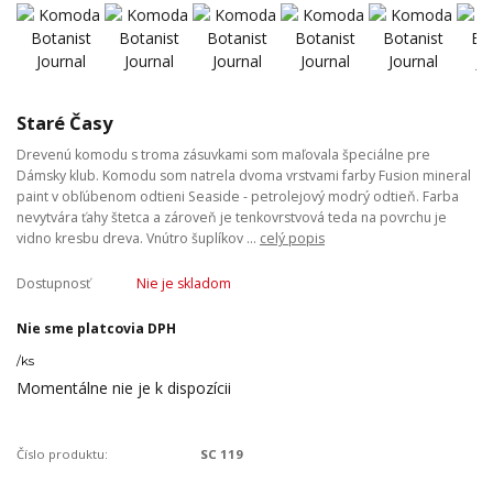
Staré Časy
Drevenú komodu s troma zásuvkami som maľovala špeciálne pre
Dámsky klub. Komodu som natrela dvoma vrstvami farby Fusion mineral
paint v obľúbenom odtieni Seaside - petrolejový modrý odtieň. Farba
nevytvára ťahy štetca a zároveň je tenkovrstvová teda na povrchu je
vidno kresbu dreva. Vnútro šuplíkov ...
celý popis
Dostupnosť
Nie je skladom
Nie sme platcovia DPH
/
ks
Momentálne nie je k dispozícii
Číslo produktu:
SC 119