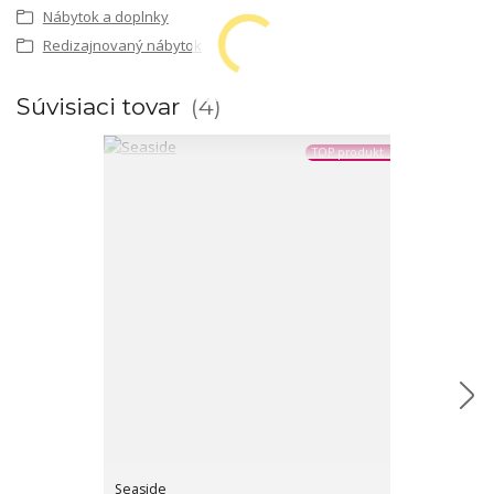
Nábytok a doplnky
Redizajnovaný nábytok
Súvisiaci tovar
4
TOP produkt
Seaside
IOD Décor Tran