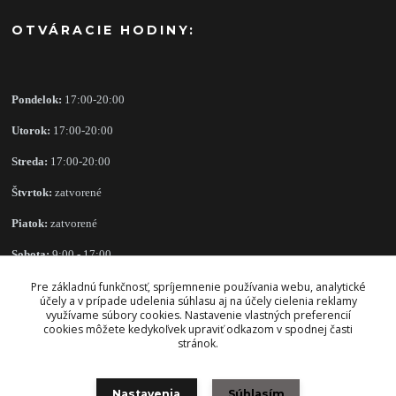
OTVÁRACIE HODINY:
Pondelok:
17:00-20:00
Utorok:
17:00-20:00
Streda:
17:00-20:00
Štvrtok:
zatvorené
Piatok:
zatvorené
Sobota:
9:00 - 17:00
Nedeľa:
zatvorené
Pre základnú funkčnosť, spríjemnenie používania webu, analytické
účely a v prípade udelenia súhlasu aj na účely cielenia reklamy
využívame súbory cookies. Nastavenie vlastných preferencií
cookies môžete kedykoľvek upraviť odkazom v spodnej časti
stránok.
OBCHODNÉ PODMIENKY
Nastavenia
Súhlasím