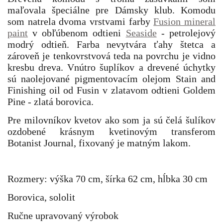
maľovala špeciálne pre Dámsky klub. Komodu
som nat
rela dvoma vrstvami farby
Fusion mineral
paint
v obľúbenom odtieni
Seaside
- petrolejový
modrý odtieň. Farba nevytvára ťahy štetca a
zároveň je tenkovrstvová teda na povrchu je vidno
kresbu dreva. Vnútro šuplíkov a drevené úchytky
sú naolejované pigmentovacím olejom Stain and
Finishing oil od Fusin v zlatavom odtieni Goldem
Pine - zlatá borovica.
Pre milovníkov kvetov ako som ja sú čelá šulíkov
ozdobené krásnym kvetinovým transferom
Botanist Journal, fixovaný je matným lakom.
Rozmery: výška 70 cm, šírka 62 cm, hĺbka 30 cm
Borovica, sololit
Ručne upravovaný výrobok