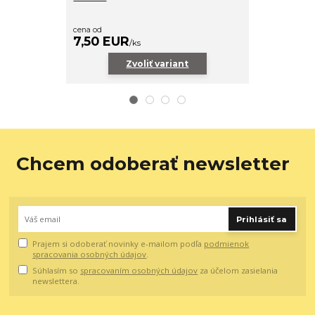
cena od
42,90 E
7,50 EUR
/
ks
Zvoliť variant
Chcem odoberať newsletter
Prihlásiť sa
Prajem si odoberať novinky e-mailom podľa
podmienok
spracovania osobných údajov
.
Súhlasím so
spracovaním osobných údajov
za účelom zasielania
newslettera.