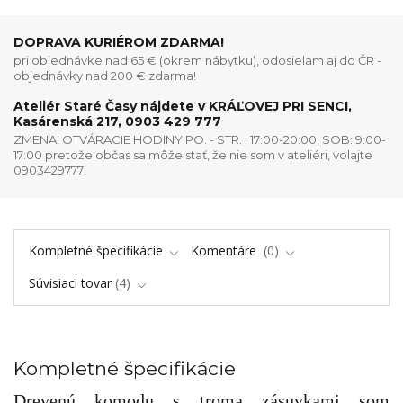
DOPRAVA KURIÉROM ZDARMA!
pri objednávke nad 65 € (okrem nábytku), odosielam aj do ČR -
objednávky nad 200 € zdarma!
Ateliér Staré Časy nájdete v KRÁĽOVEJ PRI SENCI,
Kasárenská 217, 0903 429 777
ZMENA! OTVÁRACIE HODINY PO. - STR. : 17:00-20:00, SOB: 9:00-
17:00 pretože občas sa môže stať, že nie som v ateliéri, volajte
0903429777!
Kompletné špecifikácie
Komentáre
0
Súvisiaci tovar
4
Kompletné špecifikácie
Drevenú komodu s troma zásuvkami som