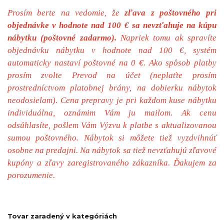
Prosím berte na vedomie, že
zľava z poštovného pri
objednávke v hodnote nad 100 € sa nevzťahuje na kúpu
nábytku (poštovné zadarmo).
Napriek tomu ak spravíte
objednávku nábytku v hodnote nad 100 €, systém
automaticky nastaví poštovné na 0 €. Ako spôsob platby
prosím zvolte Prevod na účet (neplaťte prosím
prostredníctvom platobnej brány, na dobierku nábytok
neodosielam). Cena prepravy je pri každom kuse nábytku
individuálna, oznámim Vám ju mailom. Ak cenu
odsúhlasíte, pošlem Vám Výzvu k platbe s aktualizovanou
sumou poštovného. Nábytok si môžete tiež vyzdvihnúť
osobne na predajni.
Na nábytok sa tiež nevzťahujú zľavové
kupóny a zľavy zaregistrovaného zákazníka.
Ďakujem za
porozumenie.
Tovar zaradený v kategóriách