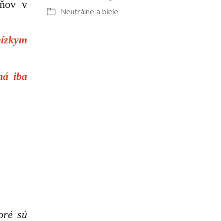
eňov v
Neutrálne a biele
nízkym
ná iba
oré sú