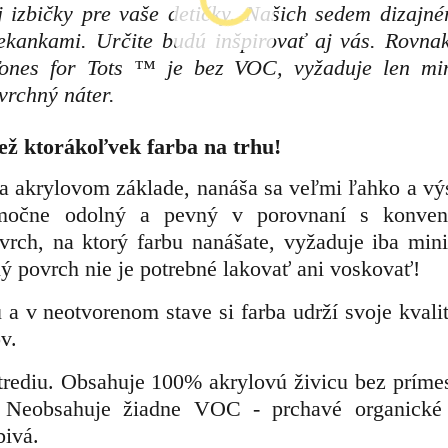
ej izbičky pre vaše detičky. Našich sedem dizajné
iekankami. Určite budú inšpirovať aj vás. Rovna
Tones for Tots ™ je bez VOC, vyžaduje len m
rchný náter.
ež ktorákoľvek farba na trhu!
na akrylovom základe, nanáša sa veľmi ľahko a vý
imočne odolný a pevný v porovnaní s konve
vrch, na ktorý farbu nanášate, vyžaduje iba min
ý povrch nie je potrebné lakovať ani voskovať!
a v neotvorenom stave si farba udrží svoje kvalit
v.
strediu. Obsahuje 100% akrylovú živicu bez prímes
 Neobsahuje žiadne VOC - prchavé organické 
bivá.