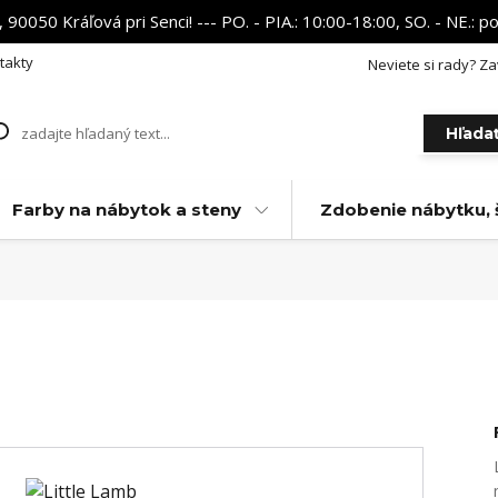
 90050 Kráľová pri Senci! --- PO. - PIA.: 10:00-18:00, SO. - NE.:
takty
Neviete si rady? Za
Hľada
Farby na nábytok a steny
Zdobenie nábytku, 