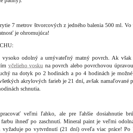
e patiny).
ytie 7 metrov štvorcových z jedného balenia 500 ml. Vo 
datnosť je ohromujúca!
CHU:
™ vysoko odolný a umývateľný matný povrch. Ak však 
aním
včelieho vosku
na povrch alebo povrchovou úpravo
uchý na dotyk po 2 hodinách a po 4 hodinách je možné 
a všetkých akrylových farieb je 21 dní, avšak namaľované 
odinách schnutia.
pracovať veľmi ľahko, ale pre ľahšie dosiahnutie br
arbu ihneď po zaschnutí. Mineral paint je veľmi odolná
 vyžaduje po vytvrdnutí (21 dní) oveľa viac práce! Po 