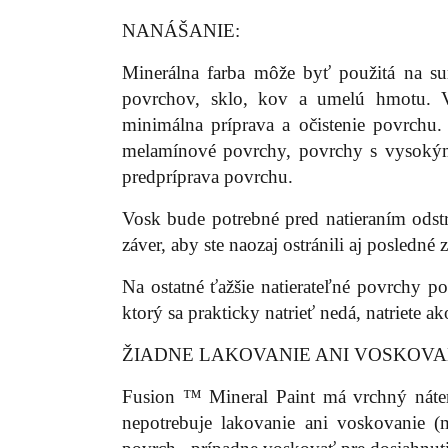
NANÁŠANIE:
Minerálna farba môže byť použitá na su
povrchov, sklo, kov a umelú hmotu. V
minimálna príprava a očistenie povrchu
melamínové povrchy, povrchy s vysokým
predpríprava povrchu.
Vosk bude potrebné pred natieraním odst
záver, aby ste naozaj ostránili aj posledné
Na ostatné ťažšie natierateľné povrchy 
ktorý sa prakticky natrieť nedá, natriete ak
ŽIADNE LAKOVANIE ANI VOSKOV
Fusion ™ Mineral Paint má vrchný náte
nepotrebuje lakovanie ani voskovanie (