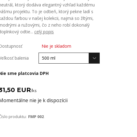
neutrál, ktorý dodáva elegantný vzhľad každému
vášmu projektu. To je odtieň, ktorý pekne ladí s
každou farbou v našej kolekcii, najmä so žltými,
modrými a ružovými, čo z neho robí dokonalý
doplnkový odtie...
celý popis
Dostupnosť
Nie je skladom
Veľkosť balenia
Nie sme platcovia DPH
31,50 EUR
/
ks
Momentálne nie je k dispozícii
Číslo produktu:
FMP 002