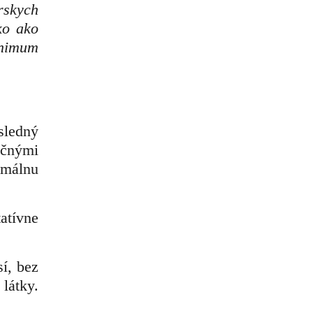
rskych
ko ako
inimum
sledný
nčnými
imálnu
atívne
í, bez
látky.