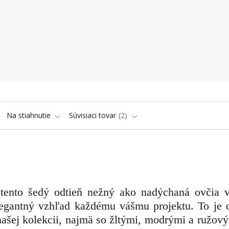
Na stiahnutie
Súvisiaci tovar
2
ento šedý odtieň nežný ako nadýchaná ovčia v
elegantný vzhľad každému vášmu projektu. To je o
našej kolekcii, najmä so žltými, modrými a ružový