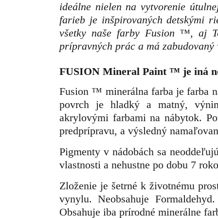
ideálne nielen na vytvorenie útuln
farieb je inšpirovaných detskými r
všetky naše farby Fusion ™, aj 
prípravných prác a má zabudovaný v
FUSION Mineral Paint
™
je iná n
Fusion ™ minerálna farba je farba 
povrch je hladký a matný, výn
akrylovými farbami na nábytok. Po
predprípravu, a výsledný namaľovan
P
igmenty v nádobách sa neoddeľujú 
vlastnosti a nehustne po dobu 7 roko
Zloženie je šetrné k životnému pro
vynylu. Neobsahuje Formaldehyd.
Obsahuje iba prírodné minerálne far