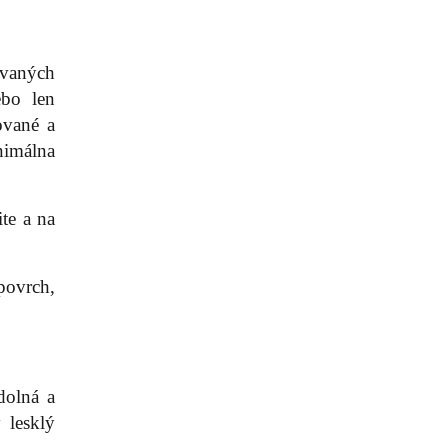
ovaných
ebo len
ované a
nimálna
te a na
 povrch,
dolná a
 lesklý