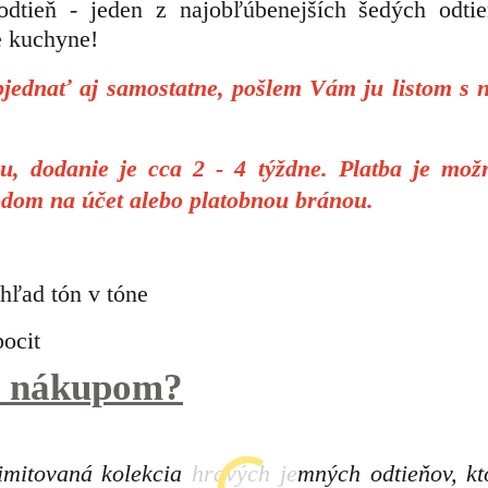
dtieň - jeden z najobľúbenejších šedých odti
e kuchyne
!
ednať aj samostatne, pošlem Vám ju listom s 
, dodanie je cca 2 - 4 týždne. Platba je mož
odom na účet alebo platobnou bránou.
hľad tón v tóne
pocit
 s nákupom?
ovaná kolekcia hravých jemných odtieňov, kt