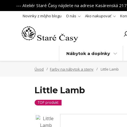
--- Ateliér Staré Časy nájdete na adrese Kasárenská 217,
Novinky z môjho blogu
O nás
Ako nakupovať
Kon
Nábytok a doplnky
Úvod
Farby na nábytok a steny
Little Lamb
Little Lamb
TOP produkt