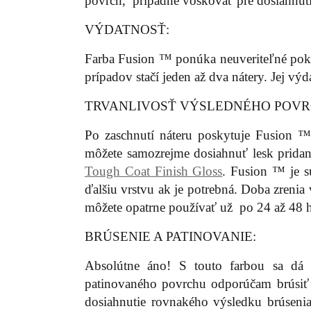
povrch, prípadne voskovať pre dosiahnuti
VÝDATNOSŤ:
Farba Fusion ™ ponúka neuveriteľné pokr
prípadov stačí jeden až dva nátery. Jej vý
TRVANLIVOSŤ VÝSLEDNÉHO POVR
Po zaschnutí náteru poskytuje Fusion 
môžete samozrejme dosiahnuť lesk prid
Tough Coat Finish Gloss
. Fusion ™ je s
ďalšiu vrstvu ak je potrebná. Doba zreni
môžete opatrne používať už po 24 až 48 h
BRÚSENIE A PATINOVANIE:
Absolútne áno! S touto farbou sa dá 
patinovaného povrchu odporúčam brúsiť f
dosiahnutie rovnakého výsledku brúsenia