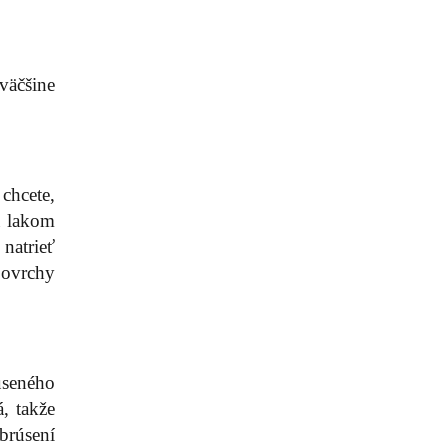
väčšine
chcete,
u lakom
natrieť
povrchy
úseného
, takže
brúsení