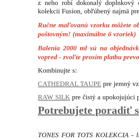
z neho robí dokonalý doplnkový o
kolekcii Fusion, obľúbený najmä pr
Ručne maľovanú vzorku môžete obj
poštovným! (maximálne 6 vzoriek)
Balenia 2000 ml sú na objednávku
vopred - zvoľte prosím platbu prev
Kombinujte s:
CATHEDRAL TAUPE
pre jemný vz
RAW SILK
pre čistý a upokojujúci 
Potrebujete poradiť
TONES FOR TOTS KOLEKCIA - limit