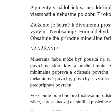
P
igmenty v nádobách sa neoddeľujú 
vlastnosti a nehustne po dobu 7 roko
Zloženie je šetrné k životnému pro
vynylu. Neobsahuje Formaldehyd.
Obsahuje iba prírodné minerálne far
NANÁŠANIE:
Minerálna farba môže byť použitá na su
povrchov, sklo, kov a umelú hmotu. V
minimálna príprava a očistenie povrchu
melamínové povrchy, povrchy s vysokým
predpríprava povrchu.
Vosk bude potrebné pred natieraním odst
záver, aby ste naozaj ostránili aj posledné