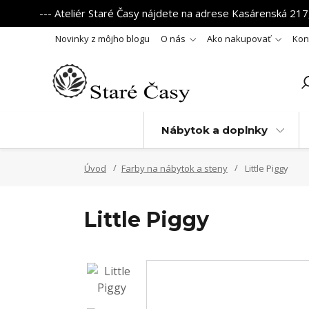
--- Ateliér Staré Časy nájdete na adrese Kasárenská 217,
Novinky z môjho blogu
O nás
Ako nakupovať
Kon
Nábytok a doplnky
Úvod
Farby na nábytok a steny
Little Piggy
Little Piggy