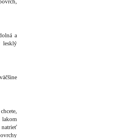
 povrch,
dolná a
 lesklý
väčšine
chcete,
u lakom
natrieť
povrchy