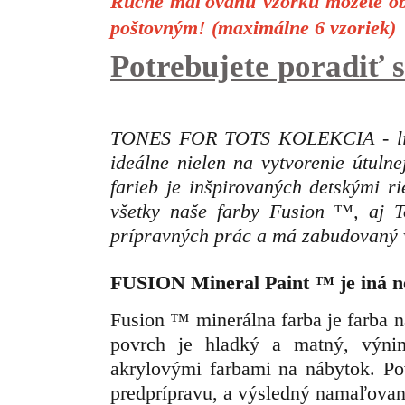
Ručne maľovanú vzorku môžete obj
poštovným! (maximálne 6 vzoriek)
Potrebujete poradiť
TONES FOR TOTS KOLEKCIA - limit
ideálne nielen na vytvorenie útuln
farieb je inšpirovaných detskými r
všetky naše farby Fusion ™, aj 
prípravných prác a má zabudovaný v
FUSION Mineral Paint
™
je iná n
Fusion ™ minerálna farba je farba 
povrch je hladký a matný, výn
akrylovými farbami na nábytok. Po
predprípravu, a výsledný namaľovan