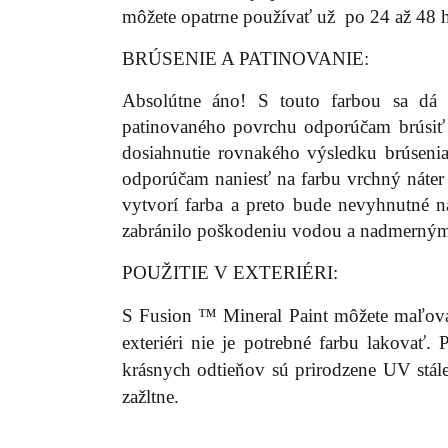
môžete opatrne používať už po 24 až 48 h
BRÚSENIE A PATINOVANIE:
Absolútne áno! S touto farbou sa dá 
patinovaného povrchu odporúčam brúsiť f
dosiahnutie rovnakého výsledku brúsenia
odporúčam naniesť na farbu vrchný náter
vytvorí farba a preto bude nevyhnutné n
zabránilo poškodeniu vodou a nadmerný
POUŽITIE V EXTERIÉRI:
S Fusion ™ Mineral Paint môžete maľovať
exteriéri nie je potrebné farbu lakovať.
krásnych odtieňov sú prirodzene UV stále
zažltne.