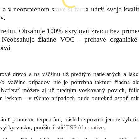
a v neotvorenom stave si farba udrží svoje kvalit
v.
strediu. Obsahuje 100% akrylovú živicu bez prímes
 Neobsahuje žiadne VOC - prchavé organické 
bivá.
rové drevo a na väčšinu už predtým natieraných a lak
o väčšine prípadov nie je potrebná takmer žiadna al
. Natierať môžete aj už predtým voskovaný povrch, fóli
 leskom - v týchto prípadoch bude potrebná aspoň mi
rániť pomocou terpentínu, následne povrch jemne vybrúsi
 zvyšky vosku, použite čistič
TSP Alternative
.