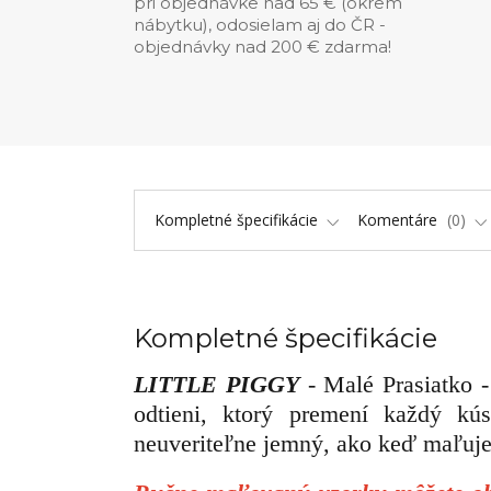
pri objednávke nad 65 € (okrem
nábytku), odosielam aj do ČR -
objednávky nad 200 € zdarma!
Kompletné špecifikácie
Komentáre
0
Kompletné špecifikácie
LITTLE PIGGY
- Malé Prasiatko 
odtieni, ktorý premení každý kú
neuveriteľne jemný, ako keď maľuj