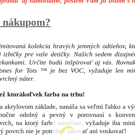
ednať aj samostatne, pošlem Vám ju listom s 
 s nákupom?
ovaná kolekcia hravých jemných odtieňov, kt
ej izbičky pre vaše detičky. Našich sedem dizajné
iekankami. Určite budú inšpirovať aj vás. Rovna
Tones for Tots ™ je bez VOC, vyžaduje len m
rchný náter.
ež ktorákoľvek farba na trhu!
na akrylovom základe, nanáša sa veľmi ľahko a vý
imočne odolný a pevný v porovnaní s konve
vrch, na ktorý farbu nanášate, vyžaduje iba min
ý povrch nie je potrebné lakovať ani voskovať!