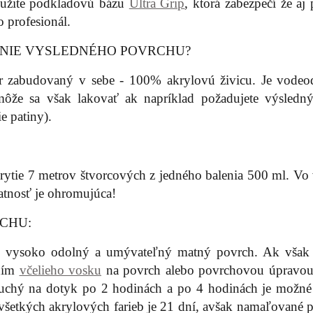
použite podkladovú bázu
Ultra Grip
, ktorá zabezpečí že aj
o profesionál.
ANIE VYSLEDNÉHO POVRCHU?
r zabudovaný v sebe - 100% akrylovú živicu. Je vodeo
môže sa však lakovať ak napríklad požadujete výsledný
e patiny).
ytie 7 metrov štvorcových z jedného balenia 500 ml. Vo 
datnosť je ohromujúca!
CHU:
™ vysoko odolný a umývateľný matný povrch. Ak však 
aním
včelieho vosku
na povrch alebo povrchovou úpravo
uchý na dotyk po 2 hodinách a po 4 hodinách je možné 
a všetkých akrylových farieb je 21 dní, avšak namaľované 