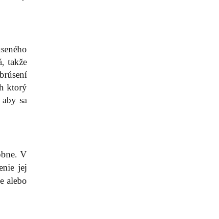
úseného
, takže
brúsení
h ktorý
 aby sa
obne. V
nie jej
e alebo