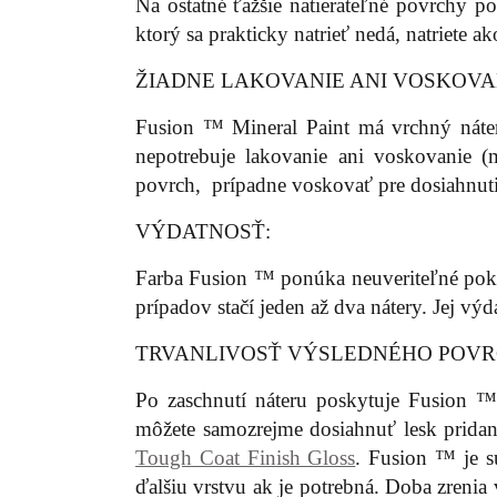
Na ostatné ťažšie natierateľné povrchy 
ktorý sa prakticky natrieť nedá, natriete ak
ŽIADNE LAKOVANIE ANI VOSKOV
Fusion ™ Mineral Paint má vrchný náte
nepotrebuje lakovanie ani voskovanie (
povrch, prípadne voskovať pre dosiahnuti
VÝDATNOSŤ:
Farba Fusion ™ ponúka neuveriteľné pokr
prípadov stačí jeden až dva nátery. Jej vý
TRVANLIVOSŤ VÝSLEDNÉHO POVR
Po zaschnutí náteru poskytuje Fusion 
môžete samozrejme dosiahnuť lesk prid
Tough Coat Finish Gloss
. Fusion ™ je s
ďalšiu vrstvu ak je potrebná. Doba zreni