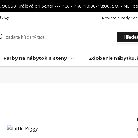
 90050 Kráľová pri Senci! --- PO. - PIA.: 10:00-18:00, SO. - NE.:
takty
Neviete si rady? Za
Hľada
Farby na nábytok a steny
Zdobenie nábytku, 