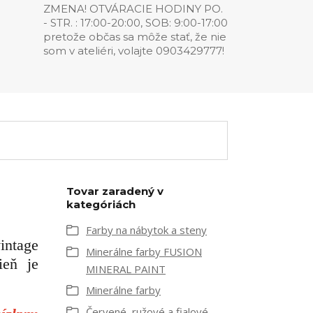
ZMENA! OTVÁRACIE HODINY PO.
- STR. : 17:00-20:00, SOB: 9:00-17:00
pretože občas sa môže stať, že nie
som v ateliéri, volajte 0903429777!
Tovar zaradený v
kategóriách
Farby na nábytok a steny
intage
Minerálne farby FUSION
ieň je
MINERAL PAINT
Minerálne farby
Červené, ružové a fialové