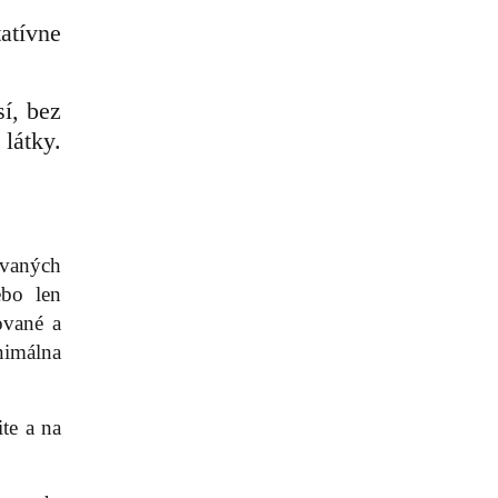
atívne
í, bez
látky.
ovaných
ebo len
ované a
nimálna
te a na