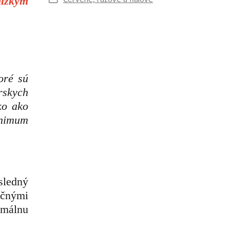
nízkym
oré sú
rskych
ko ako
inimum
sledný
nčnými
imálnu