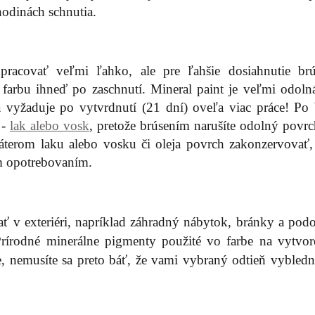
odinách schnutia.
pracovať veľmi ľahko, ale pre ľahšie dosiahnutie br
arbu ihneď po zaschnutí. Mineral paint je veľmi odolná
 vyžaduje po vytvrdnutí (21 dní) oveľa viac práce! Po 
 -
lak alebo vosk
, pretože brúsením narušíte odolný povrc
áterom laku alebo vosku či oleja povrch zakonzervovať,
m opotrebovaním.
 v exteriéri, napríklad záhradný nábytok, bránky a pod
 Prírodné minerálne pigmenty použité vo farbe na vytvore
, nemusíte sa preto báť, že vami vybraný odtieň vybledn