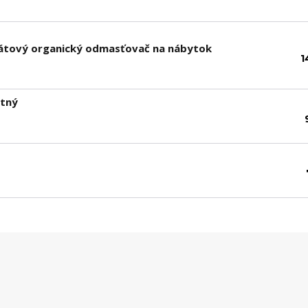
sfátový organický odmasťovač na nábytok
1
atný