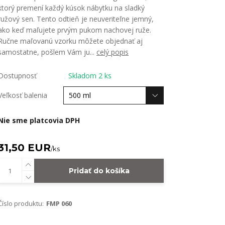
ktorý premení každý kúsok nábytku na sladký
ružový sen. Tento odtieň je neuveriteľne jemný,
ako keď maľujete prvým pukom nachovej ruže.
Ručne maľovanú vzorku môžete objednať aj
samostatne, pošlem Vám ju...
celý popis
Dostupnosť
Skladom 2 ks
Veľkosť balenia
Nie sme platcovia DPH
31,50 EUR
/
ks
Pridať do košíka
Číslo produktu:
FMP 060