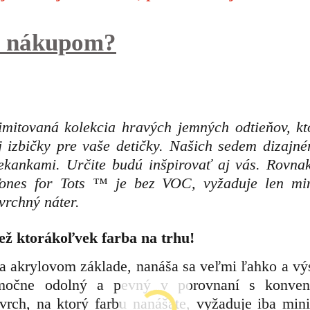
 s nákupom?
ovaná kolekcia hravých jemných odtieňov, kt
ej izbičky pre vaše detičky. Našich sedem dizajné
iekankami. Určite budú inšpirovať aj vás. Rovna
Tones for Tots ™ je bez VOC, vyžaduje len m
rchný náter.
ež ktorákoľvek farba na trhu!
na akrylovom základe, nanáša sa veľmi ľahko a vý
imočne odolný a pevný v porovnaní s konve
vrch, na ktorý farbu nanášate, vyžaduje iba min