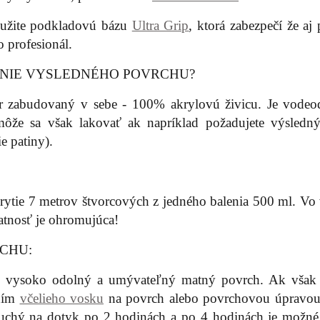
použite podkladovú bázu
Ultra Grip
, ktorá zabezpečí že aj
o profesionál.
ANIE VYSLEDNÉHO POVRCHU?
r zabudovaný v sebe - 100% akrylovú živicu. Je vodeo
môže sa však lakovať ak napríklad požadujete výsledný
e patiny).
ytie 7 metrov štvorcových z jedného balenia 500 ml. Vo 
datnosť je ohromujúca!
CHU:
™ vysoko odolný a umývateľný matný povrch. Ak však 
aním
včelieho vosku
na povrch alebo povrchovou úpravo
uchý na dotyk po 2 hodinách a po 4 hodinách je možné 