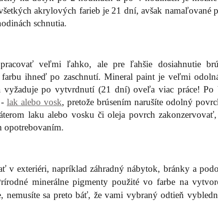
a všetkých akrylových farieb je 21 dní, avšak namaľované 
odinách schnutia.
pracovať veľmi ľahko, ale pre ľahšie dosiahnutie br
arbu ihneď po zaschnutí. Mineral paint je veľmi odolná
 vyžaduje po vytvrdnutí (21 dní) oveľa viac práce! Po 
 -
lak alebo vosk
, pretože brúsením narušíte odolný povrc
áterom laku alebo vosku či oleja povrch zakonzervovať,
m opotrebovaním.
 v exteriéri, napríklad záhradný nábytok, bránky a pod
 Prírodné minerálne pigmenty použité vo farbe na vytvore
, nemusíte sa preto báť, že vami vybraný odtieň vybledn