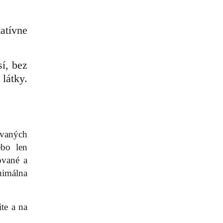
atívne
í, bez
látky.
ovaných
ebo len
ované a
nimálna
te a na