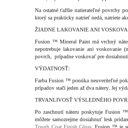
Na ostatné ťažšie natierateľné povrchy 
ktorý sa prakticky natrieť nedá, natriete ak
ŽIADNE LAKOVANIE ANI VOSKOV
Fusion ™ Mineral Paint má vrchný náte
nepotrebuje lakovanie ani voskovanie (
povrch, prípadne voskovať pre dosiahnuti
VÝDATNOSŤ:
Farba Fusion ™ ponúka neuveriteľné pokr
prípadov stačí jeden až dva nátery. Jej vý
TRVANLIVOSŤ VÝSLEDNÉHO POVR
Po zaschnutí náteru poskytuje Fusion 
môžete samozrejme dosiahnuť lesk prid
Tough Coat Finish Gloss
. Fusion ™ je s