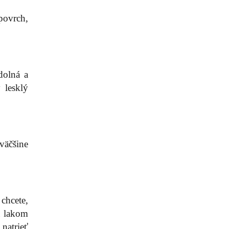
 povrch,
dolná a
 lesklý
väčšine
chcete,
u lakom
natrieť