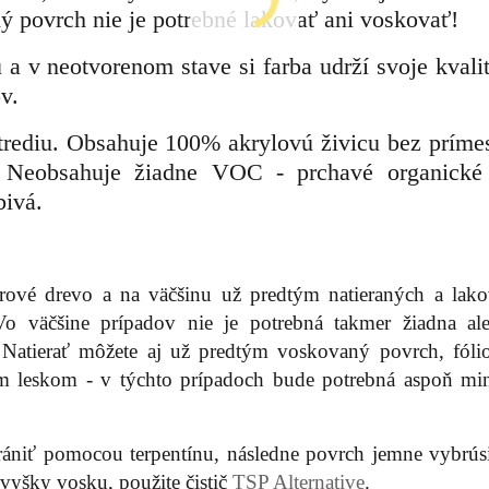
ý povrch nie je potrebné lakovať ani voskovať!
a v neotvorenom stave si farba udrží svoje kvalit
v.
strediu. Obsahuje 100% akrylovú živicu bez prímes
 Neobsahuje žiadne VOC - prchavé organické 
bivá.
rové drevo a na väčšinu už predtým natieraných a lak
o väčšine prípadov nie je potrebná takmer žiadna al
. Natierať môžete aj už predtým voskovaný povrch, fóli
 leskom - v týchto prípadoch bude potrebná aspoň mi
rániť pomocou terpentínu, následne povrch jemne vybrúsi
 zvyšky vosku, použite čistič
TSP Alternative
.