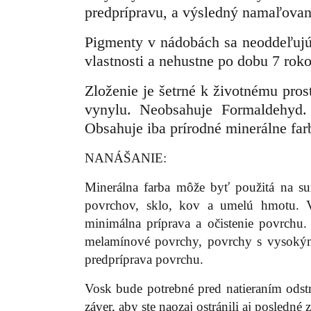
predprípravu, a výsledný namaľovan
P
igmenty v nádobách sa neoddeľujú 
vlastnosti a nehustne po dobu 7 roko
Zloženie je šetrné k životnému pro
vynylu. Neobsahuje Formaldehyd.
Obsahuje iba prírodné minerálne far
NANÁŠANIE:
Minerálna farba môže byť použitá na su
povrchov, sklo, kov a umelú hmotu. V
minimálna príprava a očistenie povrchu
melamínové povrchy, povrchy s vysokým
predpríprava povrchu.
Vosk bude potrebné pred natieraním odst
záver, aby ste naozaj ostránili aj posledné