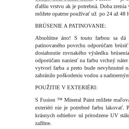
ďalšiu vrstvu ak je potrebná. Doba zreni
môžete opatrne používať už po 24 až 48 h
BRÚSENIE A PATINOVANIE:
Absolútne áno! S touto farbou sa dá 
patinovaného povrchu odporúčam brúsiť f
dosiahnutie rovnakého výsledku brúsenia
odporúčam naniesť na farbu vrchný náter
vytvorí farba a preto bude nevyhnutné n
zabránilo poškodeniu vodou a nadmerný
POUŽITIE V EXTERIÉRI:
S Fusion ™ Mineral Paint môžete maľovať
exteriéri nie je potrebné farbu lakovať.
krásnych odtieňov sú prirodzene UV stále
zažltne.