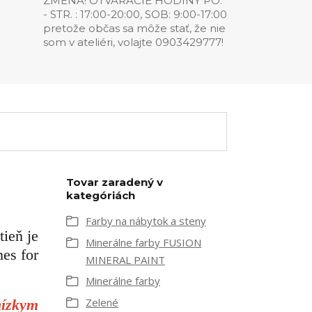
ZMENA! OTVÁRACIE HODINY PO.
- STR. : 17:00-20:00, SOB: 9:00-17:00
pretože občas sa môže stať, že nie
som v ateliéri, volajte 0903429777!
Tovar zaradený v
kategóriách
Farby na nábytok a steny
ieň je
Minerálne farby FUSION
es for
MINERAL PAINT
Minerálne farby
Zelené
nízkym