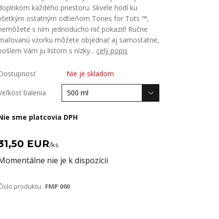
doplnkom každého priestoru. Skvele hodí ku
všetkým ostatným odtieňom Tones for Tots ™,
nemôžete s ním jednoducho nič pokaziť! Ručne
maľovanú vzorku môžete objednať aj samostatne,
pošlem Vám ju listom s nízky...
celý popis
Dostupnosť
Nie je skladom
Veľkosť balenia
Nie sme platcovia DPH
31,50 EUR
/
ks
Momentálne nie je k dispozícii
Číslo produktu:
FMP 060