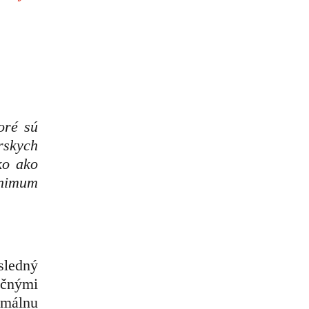
oré sú
rskych
ko ako
inimum
sledný
nčnými
imálnu