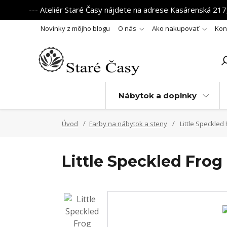
--- Ateliér Staré Časy nájdete na adrese Kasárenská 217,
Novinky z môjho blogu
O nás
Ako nakupovať
Kon
Nábytok a doplnky
Úvod
Farby na nábytok a steny
Little Speckled 
Little Speckled Frog