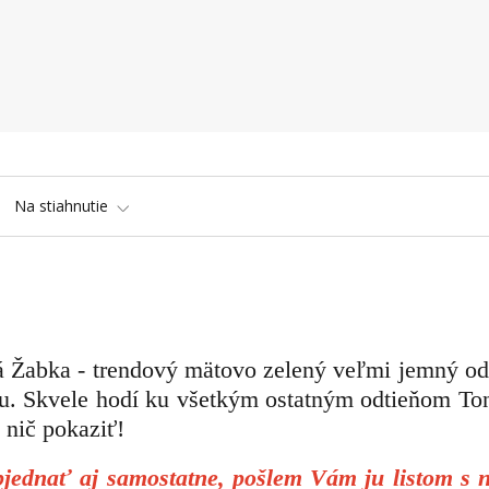
Na stiahnutie
á Žabka -
trendový mätovo zelený veľmi jemný odt
u. Skvele hodí ku všetkým ostatným odtieňom Ton
nič pokaziť!
ednať aj samostatne, pošlem Vám ju listom s 