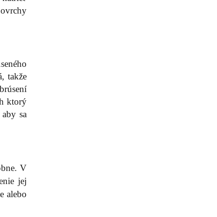
povrchy
úseného
, takže
brúsení
h ktorý
 aby sa
obne. V
nie jej
e alebo