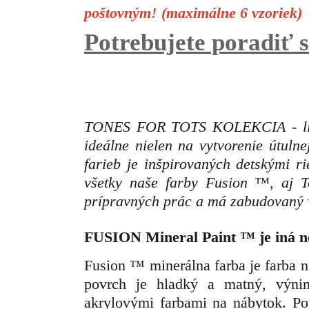
poštovným! (maximálne 6 vzoriek)
Potrebujete poradiť
TONES FOR TOTS KOLEKCIA - limit
ideálne nielen na vytvorenie útuln
farieb je inšpirovaných detskými r
všetky naše farby Fusion ™, aj 
prípravných prác a má zabudovaný v
FUSION Mineral Paint
™
je iná n
Fusion ™ minerálna farba je farba 
povrch je hladký a matný, výn
akrylovými farbami na nábytok. Po