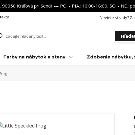
 90050 Kráľová pri Senci! --- PO. - PIA.: 10:00-18:00, SO. - NE.:
takty
Neviete si rady? Za
Hľada
Farby na nábytok a steny
Zdobenie nábytku, 
Frog