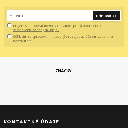
Prihlásiť sa
Prajem si odoberať novinky e-mailom podľa
podmienok
spracovania osobných údajov
.
Súhlasím so
spracovaním osobných údajov
za účelom zasielania
newslettera.
ZNAČKY:
KONTAKTNÉ ÚDAJE: