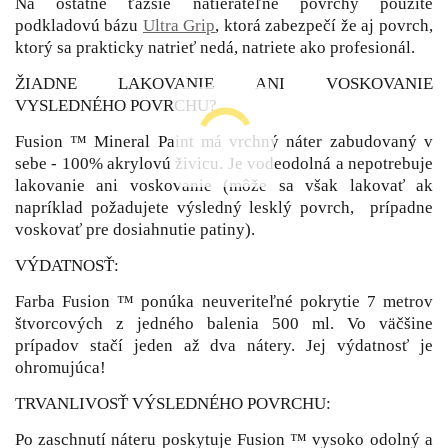
Na ostatné ťažšie natierateľné povrchy použite
podkladovú bázu
Ultra Grip
, ktorá zabezpečí že aj povrch,
ktorý sa prakticky natrieť nedá, natriete ako profesionál.
ŽIADNE LAKOVANIE ANI VOSKOVANIE
VYSLEDNÉHO POVRCHU?
Fusion ™ Mineral Paint má vrchný náter zabudovaný v
sebe - 100% akrylovú živicu. Je vodeodolná a nepotrebuje
lakovanie ani voskovanie (môže sa však lakovať ak
napríklad požadujete výsledný lesklý povrch, prípadne
voskovať pre dosiahnutie patiny).
VÝDATNOSŤ:
Farba Fusion ™ ponúka neuveriteľné pokrytie 7 metrov
štvorcových z jedného balenia 500 ml. Vo väčšine
prípadov stačí jeden až dva nátery. Jej výdatnosť je
ohromujúca!
TRVANLIVOSŤ VÝSLEDNÉHO POVRCHU:
Po zaschnutí náteru poskytuje Fusion ™ vysoko odolný a