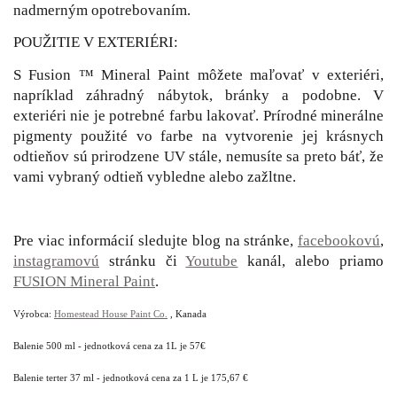
nadmerným opotrebovaním.
POUŽITIE V EXTERIÉRI:
S Fusion ™ Mineral Paint môžete maľovať v exteriéri,
napríklad záhradný nábytok, bránky a podobne. V
exteriéri nie je potrebné farbu lakovať. Prírodné minerálne
pigmenty použité vo farbe na vytvorenie jej krásnych
odtieňov sú prirodzene UV stále, nemusíte sa preto báť, že
vami vybraný odtieň vybledne alebo zažltne.
Pre viac informácií sledujte blog na stránke,
facebookovú
,
instagramovú
stránku či
Youtube
kanál, alebo priamo
FUSION Mineral Paint
.
Výrobca:
Homestead House Paint Co.
, Kanada
Balenie 500 ml - jednotková cena za 1L je 57€
Balenie terter 37 ml - jednotková cena za 1 L je 175,67 €