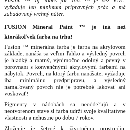
Fusion ™, aj Tones for Tots ™ je bez VOC,
vyžaduje len minimum prípravných prác a má
zabudovaný vrchný náter.
FUSION Mineral Paint
™
je iná než
ktorákoľvek farba na trhu!
Fusion ™ minerálna farba je farba na akrylovom
základe, nanáša sa veľmi ľahko a výsledný povrch
je hladký a matný, výnimočne odolný a pevný v
porovnaní s konvenčnými akrylovými farbami na
nábytok. Povrch, na ktorý farbu nanášate, vyžaduje
iba minimálnu predprípravu, a výsledný
namaľovaný povrch nie je potrebné lakovať ani
voskovať!
P
igmenty v nádobách sa neoddeľujú a v
neotvorenom stave si farba udrží svoje kvalitatívne
vlastnosti a nehustne po dobu 7 rokov.
Zloženie je šetrné k životnému prostrediu.