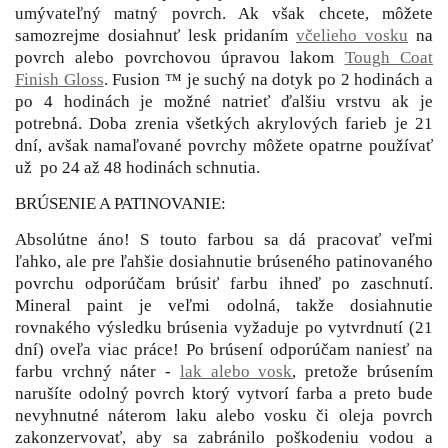
umývateľný matný povrch. Ak však chcete, môžete
samozrejme dosiahnuť lesk pridaním
včelieho vosku
na
povrch alebo povrchovou úpravou lakom
Tough Coat
Finish Gloss
. Fusion ™ je suchý na dotyk po 2 hodinách a
po 4 hodinách je možné natrieť ďalšiu vrstvu ak je
potrebná. Doba zrenia všetkých akrylových farieb je 21
dní, avšak namaľované povrchy môžete opatrne používať
už po 24 až 48 hodinách schnutia.
BRÚSENIE A PATINOVANIE:
Absolútne áno! S touto farbou sa dá pracovať veľmi
ľahko, ale pre ľahšie dosiahnutie brúseného patinovaného
povrchu odporúčam brúsiť farbu ihneď po zaschnutí.
Mineral paint je veľmi odolná, takže dosiahnutie
rovnakého výsledku brúsenia vyžaduje po vytvrdnutí (21
dní) oveľa viac práce! Po brúsení odporúčam naniesť na
farbu vrchný náter -
lak alebo vosk
, pretože brúsením
narušíte odolný povrch ktorý vytvorí farba a preto bude
nevyhnutné náterom laku alebo vosku či oleja povrch
zakonzervovať, aby sa zabránilo poškodeniu vodou a