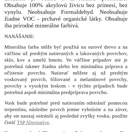
Obsahuje 100% akrylovú živicu bez prímesí, bez
vynylu. Neobsahuje Formaldehyd. Neobsahuje
žiadne VOC - prchavé organické látky. Obsahuje
iba prírodné minerálne farbivá.
NANÁŠANIE:
Minerálna farba môže byť použitá na surové drevo a na
väčšinu už predtým natieraných a lakovaných povrchov,
sklo, kov a umelú hmotu. Vo väčšine prípadov nie je
potrebná takmer žiadna alebo len minimálna príprava a
očistenie povrchu. Natierať môžete aj už predtým
voskovaný povrch, fóliované a melamínové povrchy,
povrchy s vysokým leskom - v týchto prípadoch bude
potrebná aspoň minimálna predpríprava povrchu.
Vosk bude potrebné pred natieraním odstrániť pomocou
terpentínu, následne povrch jemne vybrúsite a na záver,
aby ste naozaj ostránili aj posledné zvyšky vosku, použite
čistič
TSP Alternative
.