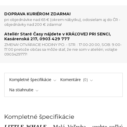
DOPRAVA KURIÉROM ZDARMA!
pri objednávke nad 65 € (okrem nábytku), odosielam aj do ČR -
objednávky nad 200 € zdarma!
Ateliér Staré Časy nájdete v KRÁĽOVEJ PRI SENCI,
Kasárenská 217, 0903 429 777
ZMENA! OTVÁRACIE HODINY PO. - STR. : 17:00-20:00, SOB: 9:00-
17:00 pretože občas sa môže stať, že nie som v ateliéri, volajte
0903429777!
Kompletné špecifikácie
Komentáre
0
Na stiahnutie
Kompletné špecifikácie
LITTLE WHALE
- Malá Veľryba - u
robte veľký