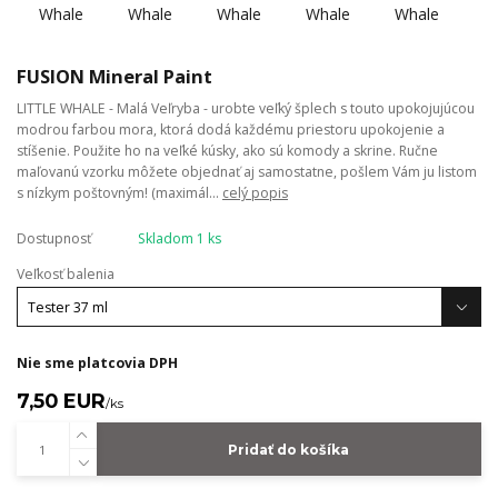
FUSION Mineral Paint
LITTLE WHALE - Malá Veľryba - urobte veľký šplech s touto upokojujúcou
modrou farbou mora, ktorá dodá každému priestoru upokojenie a
stíšenie. Použite ho na veľké kúsky, ako sú komody a skrine. Ručne
maľovanú vzorku môžete objednať aj samostatne, pošlem Vám ju listom
s nízkym poštovným! (maximál...
celý popis
Dostupnosť
Skladom 1 ks
Veľkosť balenia
Nie sme platcovia DPH
7,50 EUR
/
ks
Pridať do košíka