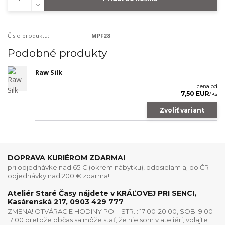
Číslo produktu:
MPF28
Podobné produkty
Raw Silk
cena od
7,50 EUR
/
ks
Zvoliť variant
DOPRAVA KURIÉROM ZDARMA!
pri objednávke nad 65 € (okrem nábytku), odosielam aj do ČR -
objednávky nad 200 € zdarma!
Ateliér Staré Časy nájdete v KRÁĽOVEJ PRI SENCI,
Kasárenská 217, 0903 429 777
ZMENA! OTVÁRACIE HODINY PO. - STR. : 17:00-20:00, SOB: 9:00-
17:00 pretože občas sa môže stať, že nie som v ateliéri, volajte