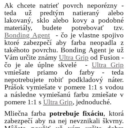
Ak chcete natrieť povrch neporézny -
teda už predtým natieraný alebo
lakovaný, sklo alebo kovy a podobné
materiály, budete potrebovať tzv.
Bonding Agent
- čo je vlastne spojivo
ktoré zabezpečí aby farba neopadla z
takéhoto povrchu. Bonding Agent je už
Vám určite známy
Ultra Grip
od Fusion -
čo je ale úplne skvelé -
Ultra Grip
vmiešate priamo do farby - teda
nepotrebujete robiť podkladový náter.
Prášok vymiešate v pomere 1:1 s vodou
a následne vymiešanú farbu zmiešate v
pomere 1:1 s
Ultra Grip
, jednoduché.
Mliečna farba
potrebuje fixáciu
, ktorá
zabezpečí aby na nej nevznikali škvrny.