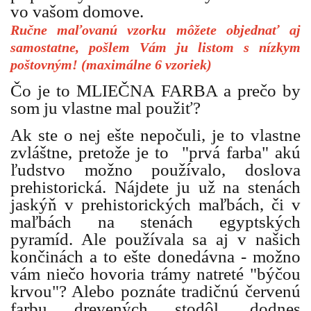
vo vašom domove.
Ručne maľovanú vzorku môžete objednať aj
samostatne, pošlem Vám ju listom s nízkym
poštovným! (maximálne 6 vzoriek)
Čo je to MLIEČNA FARBA a prečo by
som ju vlastne mal použiť?
Ak ste o nej ešte nepočuli, je to vlastne
zvláštne, pretože je to "prvá farba" akú
ľudstvo možno používalo, doslova
prehistorická. Nájdete ju už na stenách
jaskýň v prehistorických maľbách, či v
maľbách na stenách egyptských
pyramíd. Ale používala sa aj v našich
končinách a to ešte donedávna - možno
vám niečo hovoria trámy natreté "býčou
krvou"? Alebo poznáte tradičnú červenú
farbu drevených stodôl, dodnes