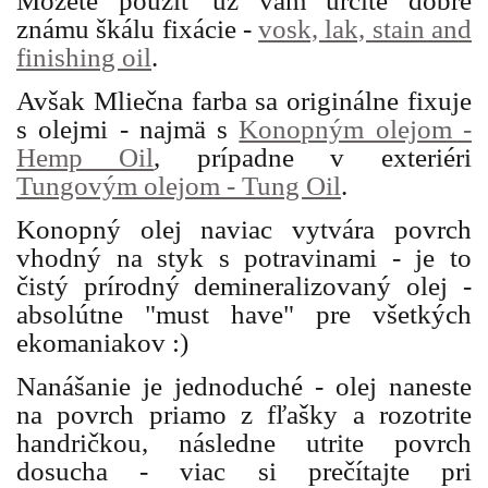
Môžete použiť už vám určite dobre
známu škálu fixácie -
vosk, lak, stain and
finishing oil
.
Avšak Mliečna farba sa originálne fixuje
s olejmi - najmä s
Konopným olejom -
Hemp Oil
, prípadne v exteriéri
Tungovým olejom - Tung Oil
.
Konopný olej naviac vytvára povrch
vhodný na styk s potravinami - je to
čistý prírodný demineralizovaný olej -
absolútne "must have" pre všetkých
ekomaniakov :)
Nanášanie je jednoduché - olej naneste
na povrch priamo z fľašky a rozotrite
handričkou, následne utrite povrch
dosucha - viac si prečítajte pri