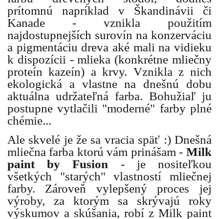
prítomnú napríklad v Škandinávii či
Kanade - vznikla použitím
najdostupnejších surovín na konzerváciu
a pigmentáciu dreva aké mali na vidieku
k dispozícii - mlieka (konkrétne mliečny
proteín kazeín) a krvy. Vznikla z nich
ekologická a vlastne na dnešnú dobu
aktuálna udržateľná farba. Bohužiaľ ju
postupne vytlačili "moderné" farby plné
chémie...
Ale skvelé je že sa vracia späť :) Dnešná
mliečna farba ktorú vám prinášam -
Milk
paint by Fusion
- je nositeľkou
všetkých "starých" vlastností mliečnej
farby. Zároveň vylepšený proces jej
výroby, za ktorým sa skrývajú roky
výskumov a skúšania, robí z Milk paint