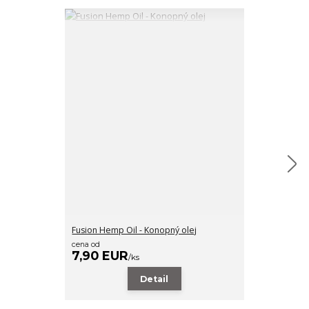
Fusion Hemp Oil - Konopný olej
Fusion Tung Oil
cena od
cena od
7,90 EUR
22,90 EU
/
ks
Detail