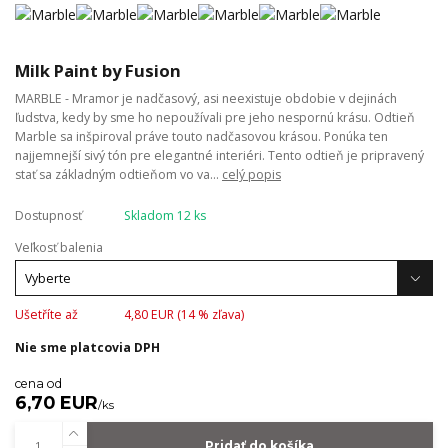
Milk Paint by Fusion
MARBLE - Mramor je nadčasový, asi neexistuje obdobie v dejinách
ľudstva, kedy by sme ho nepoužívali pre jeho nespornú krásu. Odtieň
Marble sa inšpiroval práve touto nadčasovou krásou. Ponúka ten
najjemnejší sivý tón pre elegantné interiéri. Tento odtieň je pripravený
stať sa základným odtieňom vo va...
celý popis
Dostupnosť
Skladom 12 ks
Veľkosť balenia
Ušetříte až
4,80 EUR (
14
% zľava)
Nie sme platcovia DPH
cena od
6,70 EUR
/
ks
Pridať do košíka