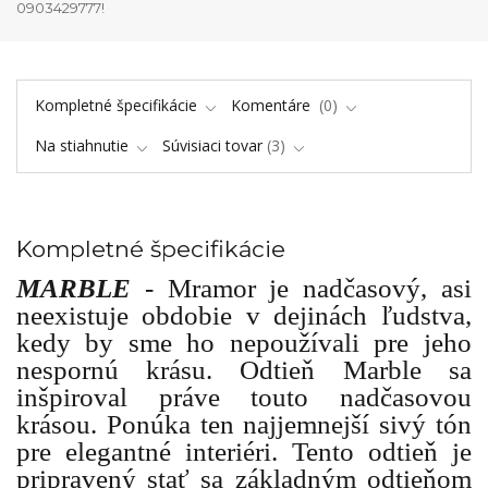
0903429777!
Kompletné špecifikácie
Komentáre
0
Na stiahnutie
Súvisiaci tovar
3
Kompletné špecifikácie
MARBLE
- Mramor je nadčasový, asi
neexistuje obdobie v dejinách ľudstva,
kedy by sme ho nepoužívali pre jeho
nespornú krásu. Odtieň Marble sa
inšpiroval práve touto nadčasovou
krásou. P
onúka ten najjemnejší sivý tón
pre elegantné interiéri. Tento odtieň je
pripravený stať sa základným odtieňom