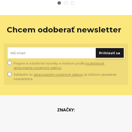
Chcem odoberať newsletter
Prihlásiť sa
Prajem si odoberať novinky e-mailom podľa
podmienok
spracovania osobných údajov
.
Súhlasím so
spracovaním osobných údajov
za účelom zasielania
newslettera.
ZNAČKY: