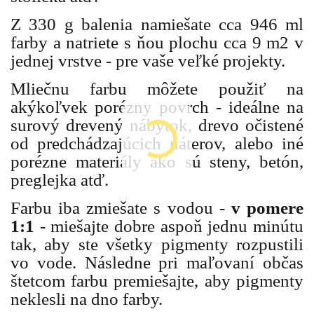
Z 330 g balenia namiešate cca 946 ml
farby a natriete s ňou plochu cca 9 m2 v
jednej vrstve - pre vaše veľké projekty.
Mliečnu farbu môžete použiť na
akýkoľvek porézny povrch - ideálne na
surový drevený nábytok, drevo očistené
od predchádzajúcich náterov, alebo iné
porézne materiály ako sú steny, betón,
preglejka atď.
Farbu iba zmiešate s vodou -
v pomere
1:1
- miešajte dobre aspoň jednu minútu
tak, aby ste všetky pigmenty rozpustili
vo vode. Následne pri maľovaní občas
štetcom farbu premiešajte, aby pigmenty
neklesli na dno farby.