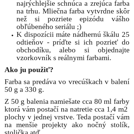
najrýchlejšie schnúca a zrejúca farba
na trhu. Mliečna farba vytvrdne skôr
než si pozriete epizódu vášho
obľúbeného seriálu ;)
K dispozícii máte nádhernú škálu 25
odtieňov - príďte si ich pozrieť do
obchodíku, alebo si objednajte
vzorkovník s reálnymi farbami.
Ako ju použiť?
Farba sa predáva vo vrecúškach v balení
50 g a 330 g.
Z 50 g balenia namiešate cca 80 ml farby
ktorá vám postačí na natretie cca 1,4 m2
plochy v jednej vrstve. Teda postačí vám
na menšie projekty ako nočný stolík,
stolička atď.