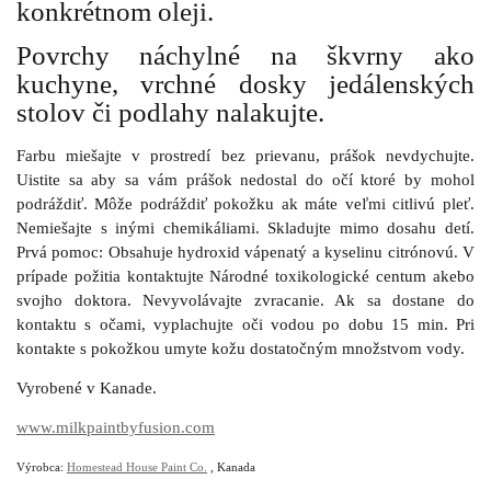
konkrétnom oleji.
Povrchy náchylné na škvrny ako
kuchyne, vrchné dosky jedálenských
stolov či podlahy nalakujte.
Farbu miešajte v prostredí bez prievanu, prášok nevdychujte.
Uistite sa aby sa vám prášok nedostal do očí ktoré by mohol
podráždiť. Môže podráždiť pokožku ak máte veľmi citlivú pleť.
Nemiešajte s inými chemikáliami. Skladujte mimo dosahu detí.
Prvá pomoc: Obsahuje hydroxid vápenatý a kyselinu citrónovú. V
prípade požitia kontaktujte Národné toxikologické centum akebo
svojho doktora. Nevyvolávajte zvracanie. Ak sa dostane do
kontaktu s očami, vyplachujte oči vodou po dobu 15 min. Pri
kontakte s pokožkou umyte kožu dostatočným množstvom vody.
Vyrobené v Kanade.
www.milkpaintbyfusion.com
Výrobca:
Homestead House Paint Co.
, Kanada