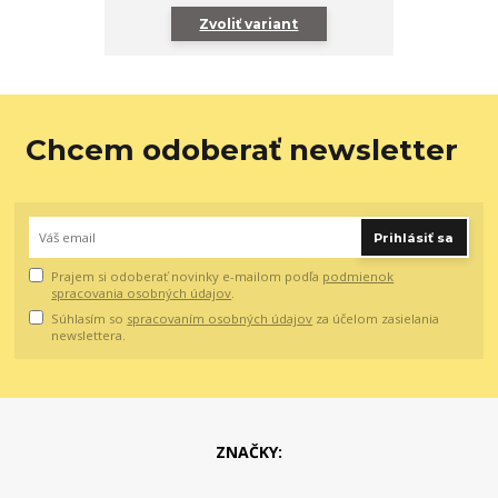
Zvoliť variant
Chcem odoberať newsletter
Prihlásiť sa
Prajem si odoberať novinky e-mailom podľa
podmienok
spracovania osobných údajov
.
Súhlasím so
spracovaním osobných údajov
za účelom zasielania
newslettera.
ZNAČKY: