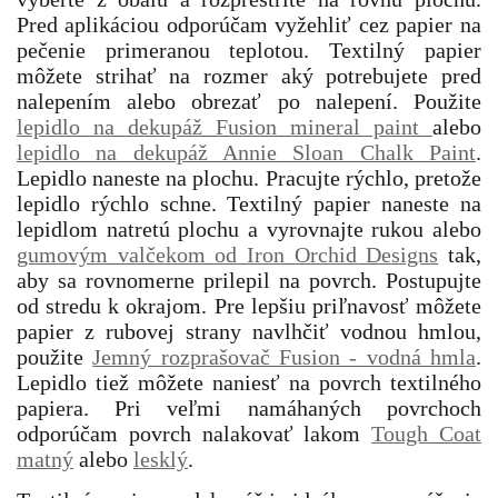
Pred aplikáciou odporúčam vyžehliť cez papier na
pečenie primeranou teplotou. Textilný papier
môžete strihať na rozmer aký potrebujete pred
nalepením alebo obrezať po nalepení. Použite
lepidlo na dekupáž Fusion mineral paint
alebo
lepidlo na dekupáž Annie Sloan Chalk Paint
.
Lepidlo naneste na plochu. Pracujte rýchlo, pretože
lepidlo rýchlo schne. Textilný papier naneste na
lepidlom natretú plochu a vyrovnajte rukou alebo
gumovým valčekom od Iron Orchid Designs
tak,
aby sa rovnomerne prilepil na povrch. Postupujte
od stredu k okrajom. Pre lepšiu priľnavosť môžete
papier z rubovej strany navlhčiť vodnou hmlou,
použite
Jemný rozprašovač Fusion - vodná hmla
.
Lepidlo tiež môžete naniesť na povrch textilného
papiera. Pri veľmi namáhaných povrchoch
odporúčam povrch nalakovať lakom
Tough Coat
matný
alebo
lesklý
.