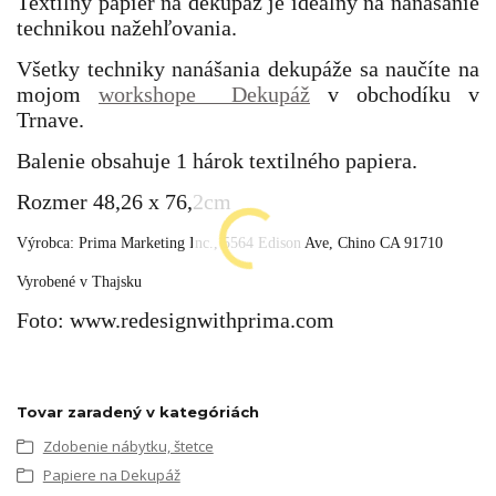
Textilný papier na dekupáž je ideálny na nanášanie
technikou nažehľovania.
Všetky techniky nanášania dekupáže sa naučíte na
mojom
workshope Dekupáž
v obchodíku v
Trnave.
Balenie obsahuje 1 hárok textilného papiera.
Rozmer 48,26 x 76,2cm
Výrobca: Prima Marketing Inc.,
5564 Edison Ave, Chino CA 91710
Vyrobené v Thajsku
Foto: www.redesignwithprima.com
Tovar zaradený v kategóriách
Zdobenie nábytku, štetce
Papiere na Dekupáž