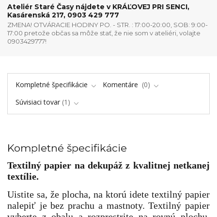
Ateliér Staré Časy nájdete v KRÁĽOVEJ PRI SENCI,
Kasárenská 217, 0903 429 777
ZMENA! OTVÁRACIE HODINY PO. - STR. : 17:00-20:00, SOB: 9:00-
17:00 pretože občas sa môže stať, že nie som v ateliéri, volajte
0903429777!
Kompletné špecifikácie
Komentáre
0
Súvisiaci tovar
1
Kompletné špecifikácie
Textilný papier na dekupáž z kvalitnej netkanej
textílie.
Uistite sa, že plocha, na ktorú idete textilný papier
nalepiť je bez prachu a mastnoty. Textilný papier
vyberte z obalu a rozprestrite na rovnú plochu.