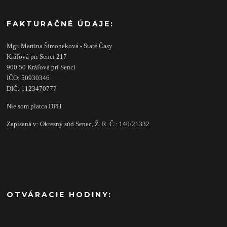
FAKTURAČNÉ ÚDAJE:
Mgr. Martina Šimoneková - Staré Časy
Kráľová pri Senci 217
900 50 Kráľová pri Senci
IČO: 50930346
DIČ: 1123470777
Nie som platca DPH
Zapísaná v: Okresný súd Senec, Ž. R. Č.: 140/21332
OTVÁRACIE HODINY: