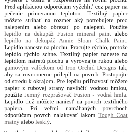
Pred aplikáciou odporúčam vyžehliť cez papier na
pečenie primeranou teplotou. Textilný papier
môžete strihať na rozmer aký potrebujete pred
nalepením alebo obrezať po nalepení. Použite
lepidlo na dekupáž Fusion mineral paint
alebo
lepidlo na dekupáž Annie Sloan Chalk Paint
.
Lepidlo naneste na plochu. Pracujte rýchlo, pretože
lepidlo rýchlo schne. Textilný papier naneste na
lepidlom natretú plochu a vyrovnajte rukou alebo
gumovým valčekom od Iron Orchid Designs
tak,
aby sa rovnomerne prilepil na povrch. Postupujte
od stredu k okrajom. Pre lepšiu priľnavosť môžete
papier z rubovej strany navlhčiť vodnou hmlou,
použite
Jemný rozprašovač Fusion - vodná hmla
.
Lepidlo tiež môžete naniesť na povrch textilného
papiera. Pri veľmi namáhaných povrchoch
odporúčam povrch nalakovať lakom
Tough Coat
matný
alebo
lesklý
.