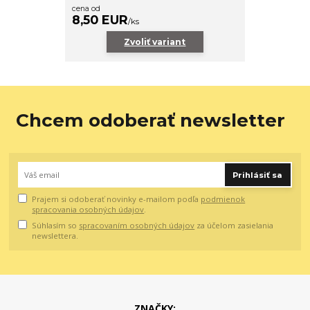
cena od
8,50 EUR
/
ks
Zvoliť variant
Chcem odoberať newsletter
Prihlásiť sa
Prajem si odoberať novinky e-mailom podľa
podmienok
spracovania osobných údajov
.
Súhlasím so
spracovaním osobných údajov
za účelom zasielania
newslettera.
ZNAČKY: