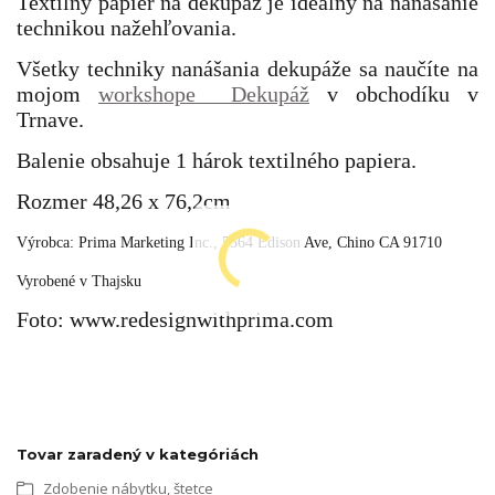
Textilný papier na dekupáž je ideálny na nanášanie
technikou nažehľovania.
Všetky techniky nanášania dekupáže sa naučíte na
mojom
workshope Dekupáž
v obchodíku v
Trnave.
Balenie obsahuje 1 hárok textilného papiera.
Rozmer 48,26 x 76,2cm
Výrobca: Prima Marketing Inc.,
5564 Edison Ave, Chino CA 91710
Vyrobené v Thajsku
Foto: www.redesignwithprima.com
Tovar zaradený v kategóriách
Zdobenie nábytku, štetce