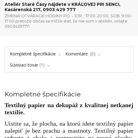
Ateliér Staré Časy nájdete v KRÁĽOVEJ PRI SENCI,
Kasárenská 217, 0903 429 777
ZMENA! OTVÁRACIE HODINY PO. - STR. : 17:00-20:00, SOB: 9:00-
17:00 pretože občas sa môže stať, že nie som v ateliéri, volajte
0903429777!
Kompletné špecifikácie
Komentáre
0
Súvisiaci tovar
1
Kompletné špecifikácie
Textilný papier na dekupáž z kvalitnej netkanej
textílie.
Uistite sa, že plocha, na ktorú idete textilný papier
nalepiť je bez prachu a mastnoty. Textilný papier
vyberte z obalu a rozprestrite na rovnú plochu.