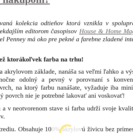
á kolekcia odtieňov ktorá vznikla v spolupr
iekdajším editorom časopisov
House & Home Mag
l Penney má oko pre pekné a farebne zladené inte
ež ktorákoľvek farba na trhu!
na akrylovom základe, nanáša sa veľmi ľahko a vý
imočne odolný a pevný v porovnaní s konve
vrch, na ktorý farbu nanášate, vyžaduje iba min
ý povrch nie je potrebné lakovať ani voskovať!
a v neotvorenom stave si farba udrží svoje kvalit
v.
strediu. Obsahuje 100% akrylovú živicu bez prímes