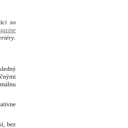
áci so
azine
riéry.
sledný
nčnými
imálnu
atívne
í, bez