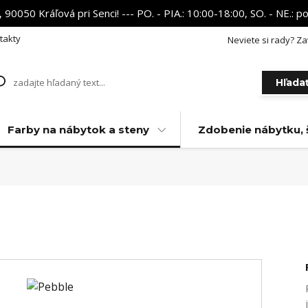
 90050 Kráľová pri Senci! --- PO. - PIA.: 10:00-18:00, SO. - NE.:
takty
Neviete si rady? Za
Hľada
Farby na nábytok a steny
Zdobenie nábytku, 