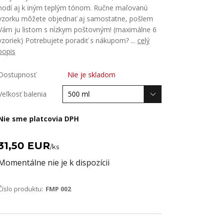
hodí aj k iným teplým tónom. Ručne maľovanú
vzorku môžete objednať aj samostatne, pošlem
Vám ju listom s nízkym poštovným! (maximálne 6
vzoriek) Potrebujete poradiť s nákupom? ...
celý
popis
Dostupnosť
Nie je skladom
Veľkosť balenia
Nie sme platcovia DPH
31,50 EUR
/
ks
Momentálne nie je k dispozícii
Číslo produktu:
FMP 002