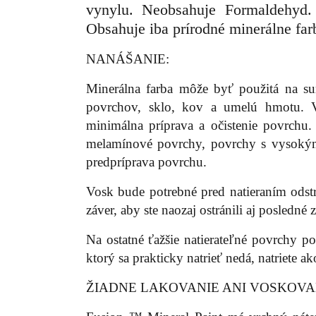
vynylu. Neobsahuje Formaldehyd.
Obsahuje iba prírodné minerálne far
NANÁŠANIE:
Minerálna farba môže byť použitá na su
povrchov, sklo, kov a umelú hmotu. V
minimálna príprava a očistenie povrchu
melamínové povrchy, povrchy s vysokým
predpríprava povrchu.
Vosk bude potrebné pred natieraním odst
záver, aby ste naozaj ostránili aj posledné
Na ostatné ťažšie natierateľné povrchy 
ktorý sa prakticky natrieť nedá, natriete ak
ŽIADNE LAKOVANIE ANI VOSKOV