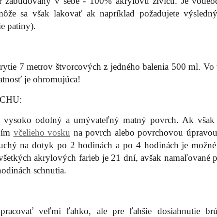
r zabudovaný v sebe - 100% akrylovú živicu. Je vodeo
môže sa však lakovať ak napríklad požadujete výsledný
e patiny).
ytie 7 metrov štvorcových z jedného balenia 500 ml. Vo 
datnosť je ohromujúca!
CHU:
™ vysoko odolný a umývateľný matný povrch. Ak však 
aním
včelieho vosku
na povrch alebo povrchovou úpravo
uchý na dotyk po 2 hodinách a po 4 hodinách je možné 
a všetkých akrylových farieb je 21 dní, avšak namaľované 
odinách schnutia.
pracovať veľmi ľahko, ale pre ľahšie dosiahnutie br