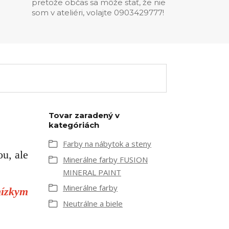
pretože občas sa môže stať, že nie
som v ateliéri, volajte 0903429777!
Tovar zaradený v
kategóriách
Farby na nábytok a steny
ou, ale
Minerálne farby FUSION
MINERAL PAINT
Minerálne farby
nízkym
Neutrálne a biele