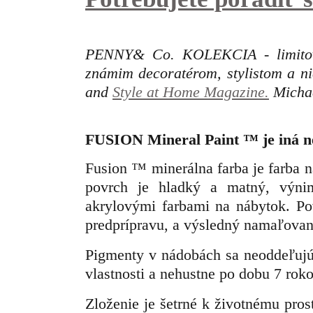
PENNY& Co. KOLEKCIA - limitovan
známim decoratérom, stylistom a n
and
Style at Home Magazine.
Michae
FUSION Mineral Paint
™
je iná n
Fusion ™ minerálna farba je farba 
povrch je hladký a matný, výn
akrylovými farbami na nábytok. Po
predprípravu, a výsledný namaľovan
P
igmenty v nádobách sa neoddeľujú 
vlastnosti a nehustne po dobu 7 roko
Zloženie je šetrné k životnému pro