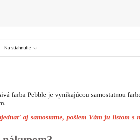
Na stiahnutie
 sivá farba Pebble je vynikajúcou samostatnou farb
om.
ednať aj samostatne, pošlem Vám ju listom s 
 s nákupom?