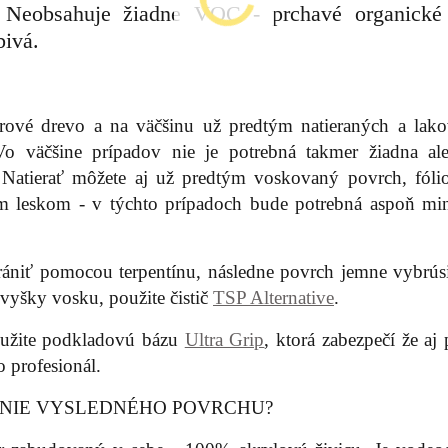
 Neobsahuje žiadne VOC - prchavé organické 
bivá.
rové drevo a na väčšinu už predtým natieraných a lak
o väčšine prípadov nie je potrebná takmer žiadna al
. Natierať môžete aj už predtým voskovaný povrch, fóli
 leskom - v týchto prípadoch bude potrebná aspoň mi
rániť pomocou terpentínu, následne povrch jemne vybrúsi
 zvyšky vosku, použite čistič
TSP Alternative
.
použite podkladovú bázu
Ultra Grip
, ktorá zabezpečí že aj
o profesionál.
ANIE VYSLEDNÉHO POVRCHU?