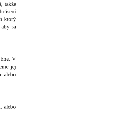
, takže
brúsení
h ktorý
 aby sa
obne. V
nie jej
e alebo
, alebo