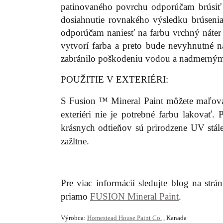
patinovaného povrchu odporúčam brúsiť f
dosiahnutie rovnakého výsledku brúsenia
odporúčam naniesť na farbu vrchný náter
vytvorí farba a preto bude nevyhnutné n
zabránilo poškodeniu vodou a nadmerný
POUŽITIE V EXTERIÉRI:
S Fusion ™ Mineral Paint môžete maľovať
exteriéri nie je potrebné farbu lakovať.
krásnych odtieňov sú prirodzene UV stále
zažltne.
Pre viac informácií sledujte blog na strá
priamo
FUSION Mineral Paint
.
Výrobca:
Homestead House Paint Co.
, Kanada