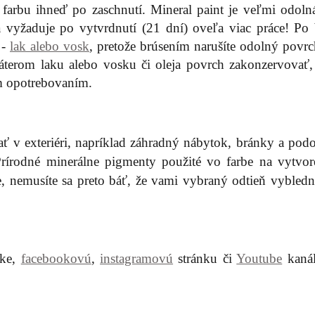
arbu ihneď po zaschnutí. Mineral paint je veľmi odolná
 vyžaduje po vytvrdnutí (21 dní) oveľa viac práce! Po 
 -
lak alebo vosk
, pretože brúsením narušíte odolný povrc
áterom laku alebo vosku či oleja povrch zakonzervovať,
m opotrebovaním.
 v exteriéri, napríklad záhradný nábytok, bránky a pod
 Prírodné minerálne pigmenty použité vo farbe na vytvore
, nemusíte sa preto báť, že vami vybraný odtieň vybledn
nke,
facebookovú
,
instagramovú
stránku či
Youtube
kanál