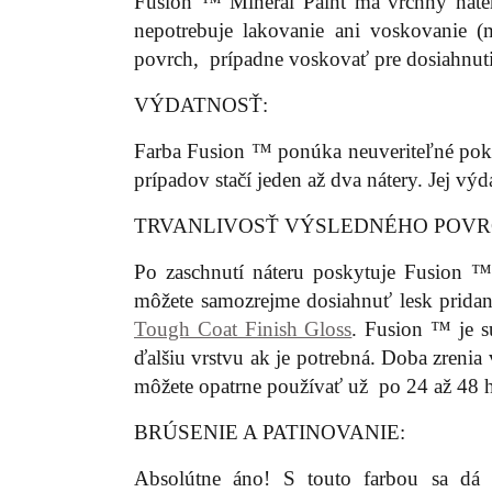
Fusion ™ Mineral Paint má vrchný náte
nepotrebuje lakovanie ani voskovanie (
povrch, prípadne voskovať pre dosiahnuti
VÝDATNOSŤ:
Farba Fusion ™ ponúka neuveriteľné pokr
prípadov stačí jeden až dva nátery. Jej vý
TRVANLIVOSŤ VÝSLEDNÉHO POVR
Po zaschnutí náteru poskytuje Fusion 
môžete samozrejme dosiahnuť lesk prid
Tough Coat Finish Gloss
. Fusion ™ je s
ďalšiu vrstvu ak je potrebná. Doba zreni
môžete opatrne používať už po 24 až 48 h
BRÚSENIE A PATINOVANIE:
Absolútne áno! S touto farbou sa dá 