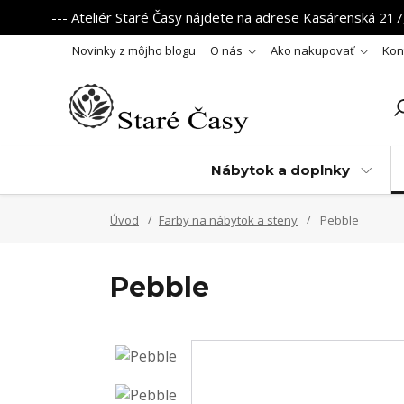
--- Ateliér Staré Časy nájdete na adrese Kasárenská 217,
Novinky z môjho blogu
O nás
Ako nakupovať
Kon
Nábytok a doplnky
Úvod
Farby na nábytok a steny
Pebble
Pebble