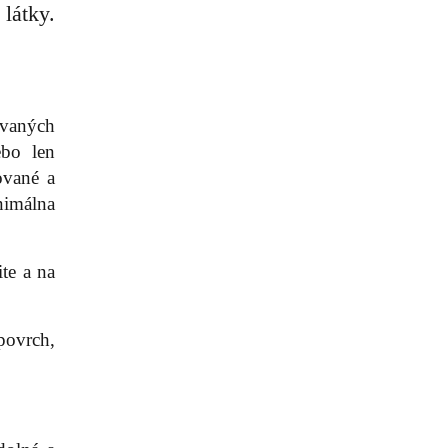
látky.
ovaných
ebo len
ované a
nimálna
te a na
 povrch,