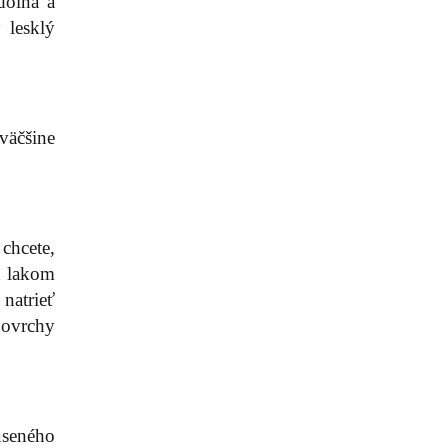
dolná a
 lesklý
väčšine
chcete,
u lakom
natrieť
povrchy
úseného