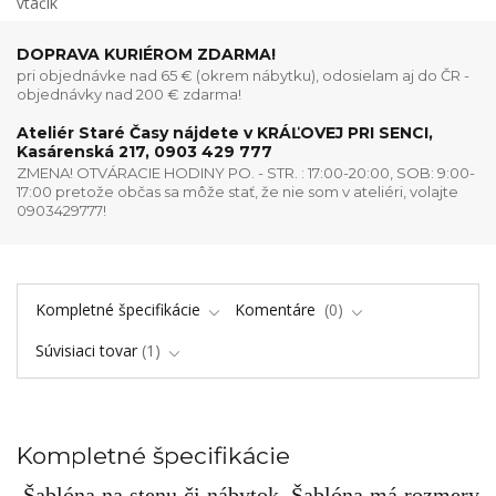
DOPRAVA KURIÉROM ZDARMA!
pri objednávke nad 65 € (okrem nábytku), odosielam aj do ČR -
objednávky nad 200 € zdarma!
Ateliér Staré Časy nájdete v KRÁĽOVEJ PRI SENCI,
Kasárenská 217, 0903 429 777
ZMENA! OTVÁRACIE HODINY PO. - STR. : 17:00-20:00, SOB: 9:00-
17:00 pretože občas sa môže stať, že nie som v ateliéri, volajte
0903429777!
Kompletné špecifikácie
Komentáre
0
Súvisiaci tovar
1
Kompletné špecifikácie
Šablóna na stenu či nábytok. Šablóna má rozmery