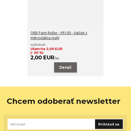
ORB Paint Roller - PR100 - Valček z
mikrovlákna malý
4,00 EUR
Ušetríte 2,00 EUR
(- 50 %)
2,00 EUR
/
ks
Detail
Chcem odoberať newsletter
Prihlásiť sa