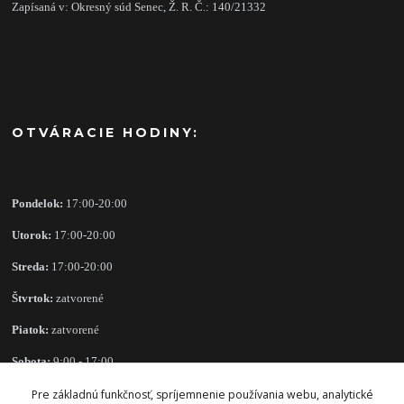
Zapísaná v: Okresný súd Senec, Ž. R. Č.: 140/21332
OTVÁRACIE HODINY:
Pondelok:
17:00-20:00
Utorok:
17:00-20:00
Streda:
17:00-20:00
Štvrtok:
zatvorené
Piatok:
zatvorené
Sobota:
9:00 - 17:00
Nedeľa:
zatvorené
Pre základnú funkčnosť, spríjemnenie používania webu, analytické