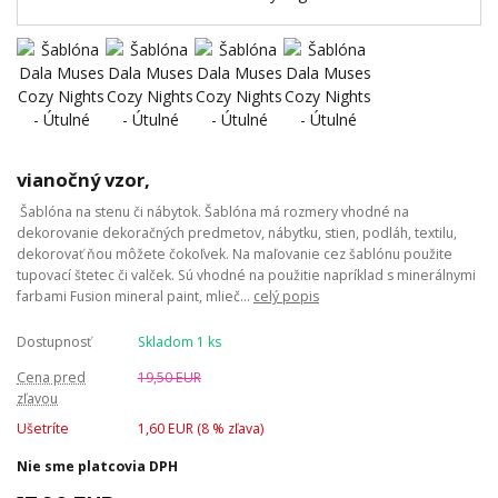
vianočný vzor,
Šablóna na stenu či nábytok. Šablóna má rozmery vhodné na
dekorovanie dekoračných predmetov, nábytku, stien, podláh, textilu,
dekorovať ňou môžete čokoľvek. Na maľovanie cez šablónu použite
tupovací štetec či valček. Sú vhodné na použitie napríklad s minerálnymi
farbami Fusion mineral paint, mlieč...
celý popis
Dostupnosť
Skladom 1 ks
Cena pred
19,50 EUR
zľavou
Ušetríte
1,60 EUR (
8
% zľava)
Nie sme platcovia DPH