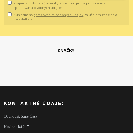
Prajem si odoberať novinky e-mailom podľa
podmienok
spracovania osobných údajov
.
Súhlasím so
spracovaním osobných údajov
za účelom zasielania
newslettera.
ZNAČKY:
KONTAKTNÉ ÚDAJE:
Obchodík Staré Časy
Kasárenská 217