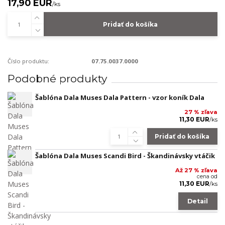
17,90 EUR
/
ks
Pridať do košíka
Číslo produktu:
07.75.0037.0000
Podobné produkty
Šablóna Dala Muses Dala Pattern - vzor koník Dala
27 % zľava
11,30 EUR
/
ks
Pridať do košíka
Šablóna Dala Muses Scandi Bird - Škandinávsky vtáčik
Až 27 % zľava
cena od
11,30 EUR
/
ks
Detail