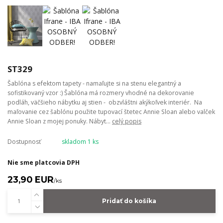
ST329
Šablóna s efektom tapety - namaľujte si na stenu elegantný a
sofistikovaný vzor :) Šablóna má rozmery vhodné na dekorovanie
podláh, väčšieho nábytku aj stien - obzvláštni akýkoľvek interiér. Na
maľovanie cez šablónu použite tupovací štetec Annie Sloan alebo valček
Annie Sloan z mojej ponuky. Nábyt...
celý popis
Dostupnosť
skladom 1 ks
Nie sme platcovia DPH
23,90 EUR
/
ks
Pridať do košíka