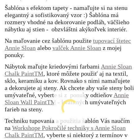
Šablóna s efektom tapety - namaľujte si na stenu
elegantný a sofistikovaný vzor :) Šablóna má
rozmery vhodné na dekorovanie podláh, väčšieho
nábytku aj stien - obzvláštni akýkoľvek interiér.
Na maľovanie cez šablónu použite
tupovací štetec
Annie Sloan
alebo
valček Annie Sloan
z mojej
ponuky.
Nábytok maľujte kriedovými farbami
Annie Sloan
Chalk PaintTM
, ktoré môžete použiť aj na textil,
sklo, keramiku a kov. Rovnako s nimi namaľujete
a dekorujete aj steny. Ak chcete aby vaše steny boli
umývateľné, vyberte si z ponuky odtieňov
Annie
Sloan Wall PaintTM
- kvalitných umývateľných
farieb na steny.
Techniku tupovania a použitia šablón Vás naučím
na
Workshope Pokročilé techniky s Annie Sloan
Chalk PaintTM
, vyberte si niektorý z termínov v