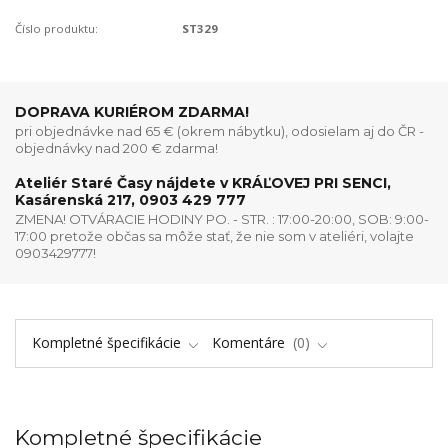
Číslo produktu:
ST329
DOPRAVA KURIÉROM ZDARMA!
pri objednávke nad 65 € (okrem nábytku), odosielam aj do ČR -
objednávky nad 200 € zdarma!
Ateliér Staré Časy nájdete v KRÁĽOVEJ PRI SENCI,
Kasárenská 217, 0903 429 777
ZMENA! OTVÁRACIE HODINY PO. - STR. : 17:00-20:00, SOB: 9:00-
17:00 pretože občas sa môže stať, že nie som v ateliéri, volajte
0903429777!
Kompletné špecifikácie
Komentáre
0
Kompletné špecifikácie