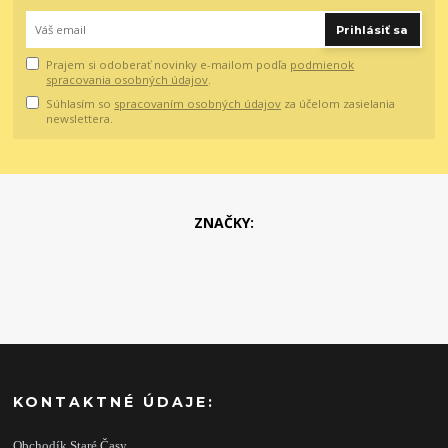
Prihlásiť sa
Prajem si odoberať novinky e-mailom podľa
podmienok
spracovania osobných údajov
.
Súhlasím so
spracovaním osobných údajov
za účelom zasielania
newslettera.
ZNAČKY:
KONTAKTNÉ ÚDAJE:
Obchodík Staré Časy