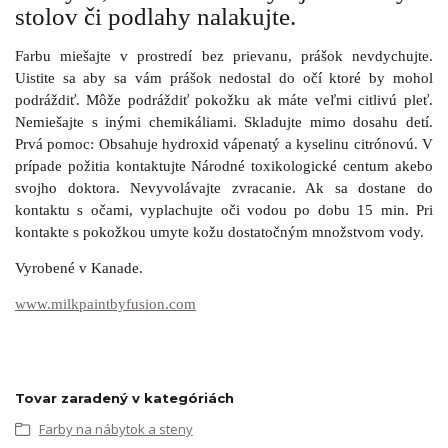
stolov či podlahy nalakujte.
Farbu miešajte v prostredí bez prievanu, prášok nevdychujte.
Uistite sa aby sa vám prášok nedostal do očí ktoré by mohol
podráždiť. Môže podráždiť pokožku ak máte veľmi citlivú pleť.
Nemiešajte s inými chemikáliami. Skladujte mimo dosahu detí.
Prvá pomoc: Obsahuje hydroxid vápenatý a kyselinu citrónovú. V
prípade požitia kontaktujte Národné toxikologické centum akebo
svojho doktora. Nevyvolávajte zvracanie. Ak sa dostane do
kontaktu s očami, vyplachujte oči vodou po dobu 15 min. Pri
kontakte s pokožkou umyte kožu dostatočným množstvom vody.
Vyrobené v Kanade.
www.milkpaintbyfusion.com
Tovar zaradený v kategóriách
Farby na nábytok a steny