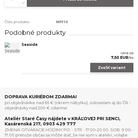
Číslo produktu:
MPF10
Podobné produkty
Seaside
cena od
7,50 EUR
/
ks
Zvoliť variant
DOPRAVA KURIÉROM ZDARMA!
pri objednávke nad 65 € (okrem nábytku), odosielam aj do ČR -
objednávky nad 200 € zdarma!
Ateliér Staré Časy nájdete v KRÁĽOVEJ PRI SENCI,
Kasárenská 217, 0903 429 777
ZMENA! OTVÁRACIE HODINY PO. - STR. : 17:00-20:00, SOB: 9:00-
17:00 pretože občas sa môže stať, že nie som v ateliéri, volajte