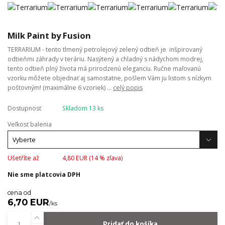
Milk Paint by Fusion
TERRARIUM - tento tlmený petrolejový zelený odtieň je inšpirovaný
odtieňmi záhrady v teráriu. Nasýtený a chladný s nádychom modrej,
tento odtieň plný života má prirodzenú eleganciu. Ručne maľovanú
vzorku môžete objednať aj samostatne, pošlem Vám ju listom s nízkym
poštovným! (maximálne 6 vzoriek) ...
celý popis
Dostupnosť
Skladom 13 ks
Veľkosť balenia
Ušetříte až
4,80 EUR (
14
% zľava)
Nie sme platcovia DPH
cena od
6,70 EUR
/
ks
Pridať do košíka