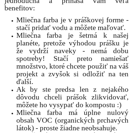
jednoduchá a prináša vám veľa
benefitov:
Mliečna farba je v práškovej forme -
stačí pridať vodu a môžete maľovať.
Mliečna farba je šetrná k našej
planéte, pretože výhodou prášku je
že vydrží naveky - nemá dobu
spotreby! Stačí preto namiešať
množstvo, ktoré chcete použiť na váš
projekt a zvyšok si odložiť na ten
ďalší.
Ak by ste predsa len z nejakého
dôvodu chceli prášok zlikvidovať,
môžete ho vysypať do kompostu :)
Mliečna farba má úplne nulový
obsah VOC (organických prchavých
látok) - proste žiadne neobsahuje.