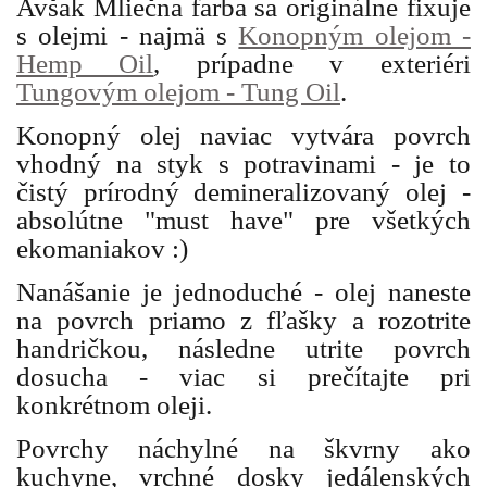
Avšak Mliečna farba sa originálne fixuje
s olejmi - najmä s
Konopným olejom -
Hemp Oil
, prípadne v exteriéri
Tungovým olejom - Tung Oil
.
Konopný olej naviac vytvára povrch
vhodný na styk s potravinami - je to
čistý prírodný demineralizovaný olej -
absolútne "must have" pre všetkých
ekomaniakov :)
Nanášanie je jednoduché - olej naneste
na povrch priamo z fľašky a rozotrite
handričkou, následne utrite povrch
dosucha - viac si prečítajte pri
konkrétnom oleji.
Povrchy náchylné na škvrny ako
kuchyne, vrchné dosky jedálenských