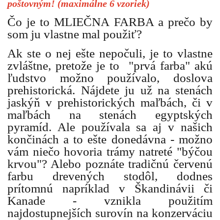
poštovným! (maximálne 6 vzoriek)
Čo je to MLIEČNA FARBA a prečo by
som ju vlastne mal použiť?
Ak ste o nej ešte nepočuli, je to vlastne
zvláštne, pretože je to "prvá farba" akú
ľudstvo možno používalo, doslova
prehistorická. Nájdete ju už na stenách
jaskýň v prehistorických maľbách, či v
maľbách na stenách egyptských
pyramíd. Ale používala sa aj v našich
končinách a to ešte donedávna - možno
vám niečo hovoria trámy natreté "býčou
krvou"? Alebo poznáte tradičnú červenú
farbu drevených stodôl, dodnes
prítomnú napríklad v Škandinávii či
Kanade - vznikla použitím
najdostupnejších surovín na konzerváciu