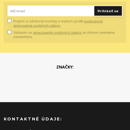
Prihlásiť sa
Prajem si odoberať novinky e-mailom podľa
podmienok
spracovania osobných údajov
.
Súhlasím so
spracovaním osobných údajov
za účelom zasielania
newslettera.
ZNAČKY:
KONTAKTNÉ ÚDAJE: