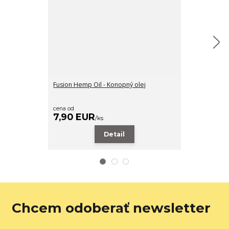
Fusion Hemp Oil - Konopný olej
Fusion Tung Oil
cena od
cena od
7,90 EUR
22,90 EU
/
ks
Detail
Chcem odoberať newsletter