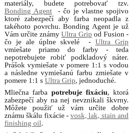
materiály, budete potrebovať tzv.
Bonding Agent
- čo je vlastne spojivo
ktoré zabezpečí aby farba neopadla z
takéhoto povrchu. Bonding Agent je už
Vám určite známy
Ultra Grip
od Fusion -
čo je ale úplne skvelé -
Ultra Grip
vmiešate priamo do farby - teda
nepotrebujete robiť podkladový náter.
Prášok vymiešate v pomere 1:1 s vodou
a následne vymiešanú farbu zmiešate v
pomere 1:1 s
Ultra Grip
, jednoduché.
Mliečna farba
potrebuje fixáciu
, ktorá
zabezpečí aby na nej nevznikali škvrny.
Môžete použiť už vám určite dobre
známu škálu fixácie -
vosk, lak, stain and
finishing oil
.