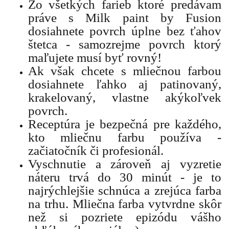
Zo všetkých farieb ktoré predávam
práve s Milk paint by Fusion
dosiahnete povrch úplne bez ťahov
štetca - samozrejme povrch ktorý
maľujete musí byť rovný!
Ak však chcete s mliečnou farbou
dosiahnete ľahko aj patinovaný,
krakelovaný, vlastne akýkoľvek
povrch.
Receptúra je bezpečná pre každého,
kto mliečnu farbu používa -
začiatočník či profesionál.
Vyschnutie a zároveň aj vyzretie
náteru trvá do 30 minút - je to
najrýchlejšie schnúca a zrejúca farba
na trhu. Mliečna farba vytvrdne skôr
než si pozriete epizódu vášho