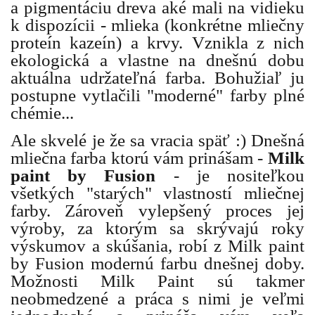
a pigmentáciu dreva aké mali na vidieku
k dispozícii - mlieka (konkrétne mliečny
proteín kazeín) a krvy. Vznikla z nich
ekologická a vlastne na dnešnú dobu
aktuálna udržateľná farba. Bohužiaľ ju
postupne vytlačili "moderné" farby plné
chémie...
Ale skvelé je že sa vracia späť :) Dnešná
mliečna farba ktorú vám prinášam -
Milk
paint by Fusion
- je nositeľkou
všetkých "starých" vlastností mliečnej
farby. Zároveň vylepšený proces jej
výroby, za ktorým sa skrývajú roky
výskumov a skúšania, robí z Milk paint
by Fusion modernú farbu dnešnej doby.
Možnosti Milk Paint sú takmer
neobmedzené a práca s nimi je veľmi