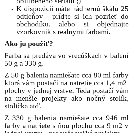
obľúbeného seriálu ;)
K dispozícii máte nádhernú škálu 25
odtieňov - príďte si ich pozrieť do
obchodíku, alebo si objednajte
vzorkovník s reálnymi farbami.
Ako ju použiť?
Farba sa predáva vo vrecúškach v balení
50 g a 330 g.
Z 50 g balenia namiešate cca 80 ml farby
ktorá vám postačí na natretie cca 1,4 m2
plochy v jednej vrstve. Teda postačí vám
na menšie projekty ako nočný stolík,
stolička atď.
Z 330 g balenia namiešate cca 946 ml
farby a natriete s ňou plochu cca 9 m2 v