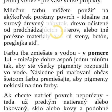
jednej vrstve - pre vaše veľké projekty.
Mliečnu farbu môžete použiť na
akýkoľvek porézny povrch - ideálne na
surový drevený nábytok, drevo očistené
od predchádzajúcich náterov, alebo iné
porézne materiály ako sú steny, betón,
preglejka atď.
Farbu iba zmiešate s vodou -
v pomere
1:1
- miešajte dobre aspoň jednu minútu
tak, aby ste všetky pigmenty rozpustili
vo vode. Následne pri maľovaní občas
štetcom farbu premiešajte, aby pigmenty
neklesli na dno farby.
Ak chcete natrieť povrch neporézny -
teda už predtým natieraný alebo
lakovaný, sklo alebo kovy a podobné