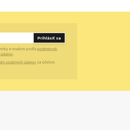
Prihlásiť sa
vinky e-mailom podľa
podmienok
 údajov
.
ím osobných údajov
za účelom
.