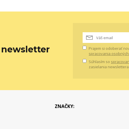
newsletter
Prajem si odoberať no
spracovania osobných
Súhlasím so
spracovan
zasielania newslettera
ZNAČKY: