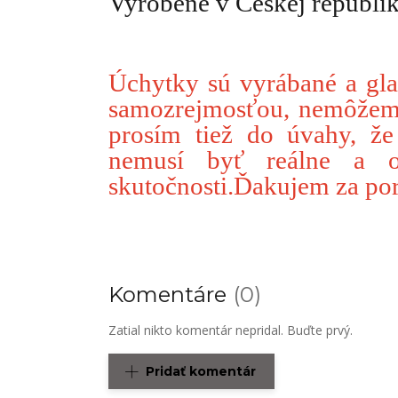
Vyrobené v Českej republik
Úchytky sú vyrábané a gla
samozrejmosťou, nemôžem p
prosím tiež do úvahy, ž
nemusí byť reálne a o
skutočnosti.Ďakujem za po
Komentáre
0
Zatial nikto komentár nepridal. Buďte prvý.
Pridať komentár