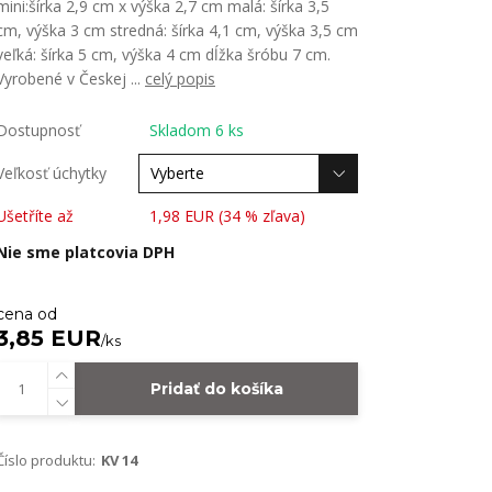
mini:šírka 2,9 cm x výška 2,7 cm malá: šírka 3,5
cm, výška 3 cm stredná: šírka 4,1 cm, výška 3,5 cm
veľká: šírka 5 cm, výška 4 cm dĺžka šróbu 7 cm.
Vyrobené v Českej ...
celý popis
Dostupnosť
Skladom 6 ks
Veľkosť úchytky
Ušetříte až
1,98 EUR (
34
% zľava)
Nie sme platcovia DPH
cena od
3,85 EUR
/
ks
Pridať do košíka
Číslo produktu:
KV 14