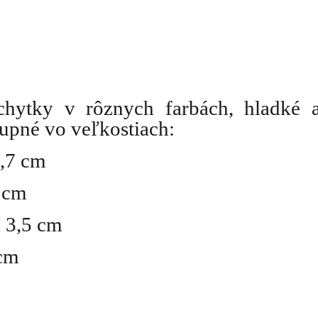
chytky v rôznych farbách, hladké 
upné vo veľkostiach:
2,7 cm
3 cm
a 3,5 cm
 cm