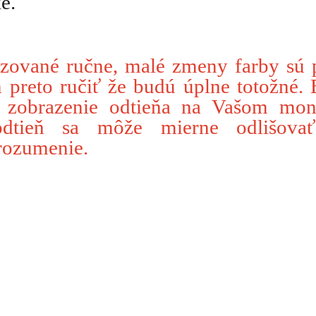
e.
zované ručne, malé zmeny farby sú 
reto ručiť že budú úplne totožné. 
e zobrazenie odtieňa na Vašom mon
dtieň sa môže mierne odlišova
rozumenie.