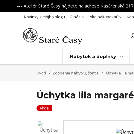
--- Ateliér Staré Časy nájdete na adrese Kasárenská 217,
Novinky z môjho blogu
O nás
Ako nakupovať
Kon
Nábytok a doplnky
Úvod
Zdobenie nábytku, štetce
Úchytka lila ma
Úchytka lila margar
Akcia