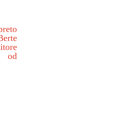
preto
Berte
itore
ť od