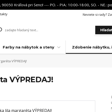
 90050 Kráľová pri Senci! --- PO. - PIA.: 10:00-18:00, SO. - NE.:
takty
Neviete si rady? Za
Hľada
Farby na nábytok a steny
Zdobenie nábytku, 
rgaréta VÝPREDAJ!
éta VÝPREDAJ!