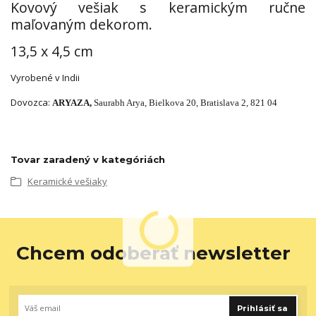
Kovový vešiak s keramickým ručne
maľovaným dekorom.
13,5 x 4,5 cm
Vyrobené v Indii
Dovozca:
ARYAZA,
Saurabh Arya,
Bielkova 20,
Bratislava 2,
821 04
Tovar zaradený v kategóriách
Keramické vešiaky
Chcem odoberať newsletter
Prihlásiť sa