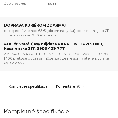
Číslo produktu:
SC 35
DOPRAVA KURIÉROM ZDARMA!
pri objednávke nad 65 € (okrem nábytku), odosielam aj do ČR -
objednávky nad 200 € zdarma!
Ateliér Staré Časy nájdete v KRÁĽOVEJ PRI SENCI,
Kasárenská 217, 0903 429 777
ZMENA! OTVÁRACIE HODINY PO. - STR. : 17:00-20:00, SOB: 9:00-
17:00 pretože občas sa môže stať, že nie som v ateliéri, volajte
0903429777!
Kompletné špecifikácie
Komentáre
0
Kompletné špecifikácie