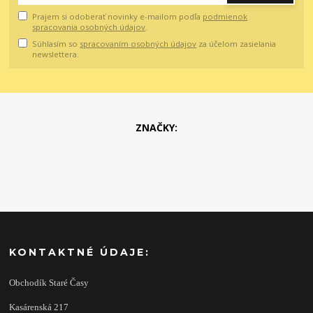
Prajem si odoberať novinky e-mailom podľa
podmienok
spracovania osobných údajov
.
Súhlasím so
spracovaním osobných údajov
za účelom zasielania
newslettera.
ZNAČKY:
KONTAKTNÉ ÚDAJE:
Obchodík Staré Časy
Kasárenská 217