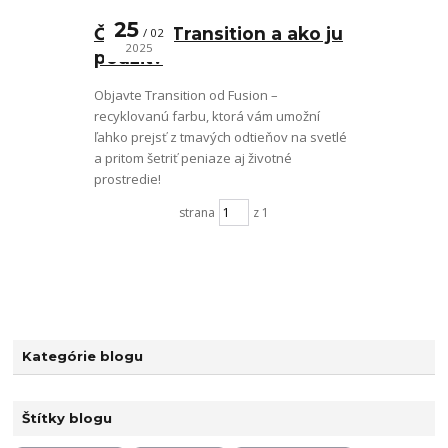
25
Čo je to Transition a ako ju
02
2025
použiť?
Objavte Transition od Fusion –
recyklovanú farbu, ktorá vám umožní
ľahko prejsť z tmavých odtieňov na svetlé
a pritom šetriť peniaze aj životné
prostredie!
strana
z 1
Kategórie blogu
Štítky blogu