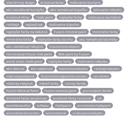
interiérový dizajn
kriedová farba
maľovanie kuchyne
ako namaľovať kuchyňu
ako namaľovať kúpeľňu
lakovanie nábytku
kriedové farby
chalk paint
najlepšia farba
maľovanie kachličiek
redizajn
najlepší lak
maľovanie kúpeľne
najlepšie farby na nábytok
Fusion mineral paint
minerálne farby
minerálna farba
najlepšie farby na trhu
ako namaľovať kachličky
ako namaľovať nábytok
fusionmineralpaint
Homestead House milk paint
Milk paint by Fusion
annie sloan chalk paint
najlepšie farby
maľovanie nábytku
ako lakovať
ako nalakovať
malovanienabytku
redizajnnabytku
malovanynabytok
fusionmineralpaintslovensko
na vidieku
vidiecky nábytok
odtieň farby
vzorky farieb
Fusion Mineral Paint
fusion mineral paint
porovnanie farieb
kriedová farba skúsenosti
kriedové farby recenzie
lak
paintitbeautiful
softwax
chalkpaint
anniesloanchalkpaint
anniesloanslovensko
anniesloansk
voskovanienabytku