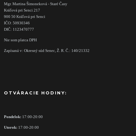
Mgr. Martina Šimoneková - Staré Časy
Kráľová pri Senci 217
900 50 Kráľová pri Senci
IČO: 50930346
DIČ: 1123470777
Nie som platca DPH
Zapísaná v: Okresný súd Senec, Ž. R. Č.: 140/21332
OTVÁRACIE HODINY:
Pondelok:
17:00-20:00
Utorok:
17:00-20:00