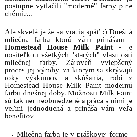
postupne vytlačili "moderné" farby plné
chémie...
Ale skvelé je že sa vracia späť :) Dnešná
mliečna farba ktorú vám prinášam -
Homestead House Milk Paint
- je
nositeľkou všetkých "starých" vlastností
mliečnej farby. Zároveň vylepšený
proces jej výroby, za ktorým sa skrývajú
roky výskumov a skúšania, robí z
Homestead House Milk Paint modernú
farbu dnešnej doby. Možnosti Milk Paint
sú takmer neobmedzené a práca s nimi je
veľmi jednoduchá a prináša vám veľa
benefitov:
Mliečna farba je v práškovej forme -