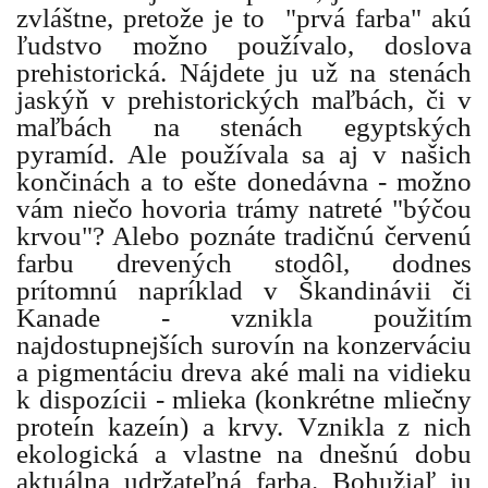
zvláštne, pretože je to "prvá farba" akú
ľudstvo možno používalo, doslova
prehistorická. Nájdete ju už na stenách
jaskýň v prehistorických maľbách, či v
maľbách na stenách egyptských
pyramíd. Ale používala sa aj v našich
končinách a to ešte donedávna - možno
vám niečo hovoria trámy natreté "býčou
krvou"? Alebo poznáte tradičnú červenú
farbu drevených stodôl, dodnes
prítomnú napríklad v Škandinávii či
Kanade - vznikla použitím
najdostupnejších surovín na konzerváciu
a pigmentáciu dreva aké mali na vidieku
k dispozícii - mlieka (konkrétne mliečny
proteín kazeín) a krvy. Vznikla z nich
ekologická a vlastne na dnešnú dobu
aktuálna udržateľná farba. Bohužiaľ ju