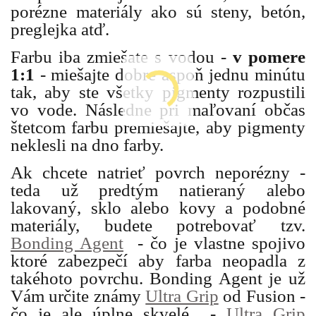
porézne materiály ako sú steny, betón,
preglejka atď.
Farbu iba zmiešate s vodou -
v pomere
1:1
- miešajte dobre aspoň jednu minútu
tak, aby ste všetky pigmenty rozpustili
vo vode. Následne pri maľovaní občas
štetcom farbu premiešajte, aby pigmenty
neklesli na dno farby.
Ak chcete natrieť povrch neporézny -
teda už predtým natieraný alebo
lakovaný, sklo alebo kovy a podobné
materiály, budete potrebovať tzv.
Bonding Agent
- čo je vlastne spojivo
ktoré zabezpečí aby farba neopadla z
takéhoto povrchu. Bonding Agent je už
Vám určite známy
Ultra Grip
od Fusion -
čo je ale úplne skvelé -
Ultra Grip