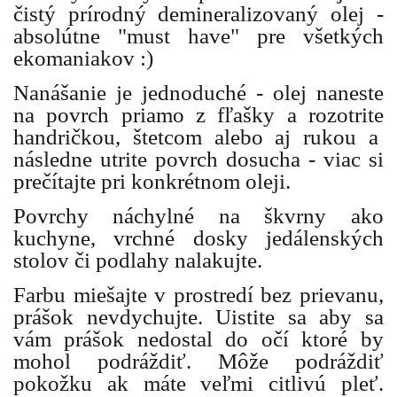
čistý prírodný demineralizovaný olej -
absolútne "must have" pre všetkých
ekomaniakov :)
Nanášanie je jednoduché - olej naneste
na povrch priamo z fľašky a rozotrite
handričkou, štetcom alebo aj rukou a
následne utrite povrch dosucha - viac si
prečítajte pri konkrétnom oleji.
Povrchy náchylné na škvrny ako
kuchyne, vrchné dosky jedálenských
stolov či podlahy nalakujte.
Farbu miešajte v prostredí bez prievanu,
prášok nevdychujte. Uistite sa aby sa
vám prášok nedostal do očí ktoré by
mohol podráždiť. Môže podráždiť
pokožku ak máte veľmi citlivú pleť.