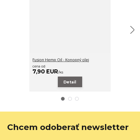
Fusion Hemp Oil - Konopný olej
Fusion Tung Oil
cena od
cena od
7,90 EUR
22,90 EU
/
ks
Detail
Chcem odoberať newsletter