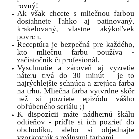
rovný!
Ak však chcete s mliečnou farbou
dosiahnete ľahko aj patinovaný,
krakelovaný, vlastne akýkoľvek
povrch.
Receptúra je bezpečná pre každého,
kto mliečnu farbu používa -
začiatočník či profesionál.
Vyschnutie a zároveň aj vyzretie
náteru trvá do 30 minút - je to
najrýchlejšie schnúca a zrejúca farba
na trhu. Mliečna farba vytvrdne skôr
než si pozriete epizódu vášho
obľúbeného seriálu ;)
K dispozícii máte nádhernú škálu
odtieňov - príďte si ich pozrieť do
obchodíku, alebo si objednajte
vzorkovník s reálnymi farbami.