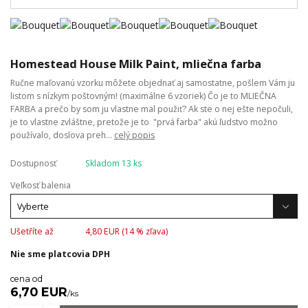
Homestead House Milk Paint, mliečna farba
Ručne maľovanú vzorku môžete objednať aj samostatne, pošlem Vám ju
listom s nízkym poštovným! (maximálne 6 vzoriek) Čo je to MLIEČNA
FARBA a prečo by som ju vlastne mal použiť? Ak ste o nej ešte nepočuli,
je to vlastne zvláštne, pretože je to "prvá farba" akú ľudstvo možno
používalo, doslova preh...
celý popis
Dostupnosť
Skladom 13 ks
Veľkosť balenia
Ušetříte až
4,80 EUR (
14
% zľava)
Nie sme platcovia DPH
cena od
6,70 EUR
/
ks