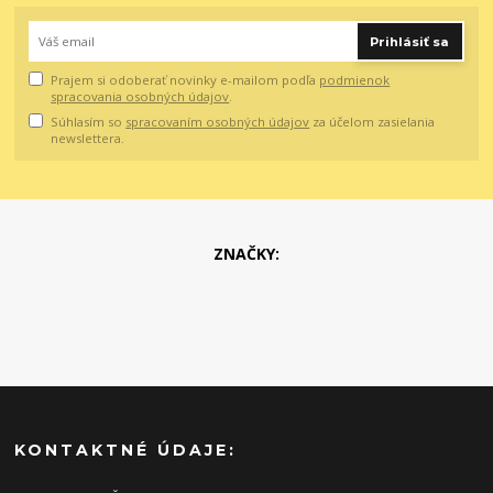
Prihlásiť sa
Prajem si odoberať novinky e-mailom podľa
podmienok
spracovania osobných údajov
.
Súhlasím so
spracovaním osobných údajov
za účelom zasielania
newslettera.
ZNAČKY:
KONTAKTNÉ ÚDAJE: