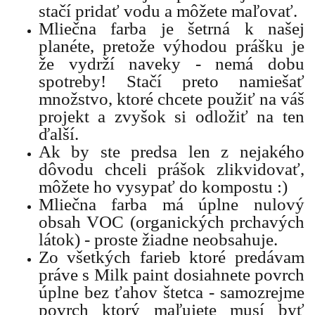
stačí pridať vodu a môžete maľovať.
Mliečna farba je šetrná k našej
planéte, pretože výhodou prášku je
že vydrží naveky - nemá dobu
spotreby! Stačí preto namiešať
množstvo, ktoré chcete použiť na váš
projekt a zvyšok si odložiť na ten
ďalší.
Ak by ste predsa len z nejakého
dôvodu chceli prášok zlikvidovať,
môžete ho vysypať do kompostu :)
Mliečna farba má úplne nulový
obsah VOC (organických prchavých
látok) - proste žiadne neobsahuje.
Zo všetkých farieb ktoré predávam
práve s Milk paint dosiahnete povrch
úplne bez ťahov štetca - samozrejme
povrch ktorý maľujete musí byť