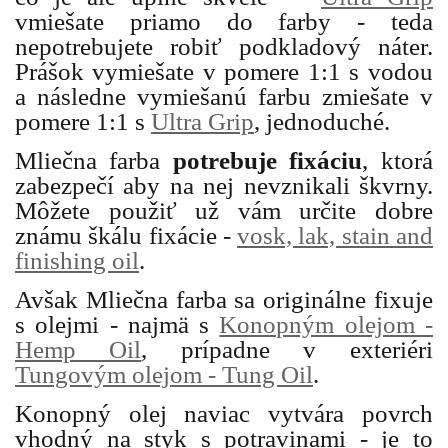
vmiešate priamo do farby - teda
nepotrebujete robiť podkladový náter.
Prášok vymiešate v pomere 1:1 s vodou
a následne vymiešanú farbu zmiešate v
pomere 1:1 s
Ultra Grip
, jednoduché.
Mliečna farba
potrebuje fixáciu
, ktorá
zabezpečí aby na nej nevznikali škvrny.
Môžete použiť už vám určite dobre
známu škálu fixácie -
vosk, lak, stain and
finishing oil
.
Avšak Mliečna farba sa originálne fixuje
s olejmi - najmä s
Konopným olejom -
Hemp Oil
, prípadne v exteriéri
Tungovým olejom - Tung Oil
.
Konopný olej naviac vytvára povrch
vhodný na styk s potravinami - je to