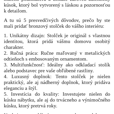
kúsok, ktorý bol vytvorený s láskou a pozornosťou
k detailom.
A tu sú 5 presvedčivých dôvodov, prečo by ste
mali pridať bronzový stolček do vášho interiéru:
1. Unikátny dizajn: Stolček je originál s vlastnou
identitou, ktorá pridá vášmu domovu osobitý
charakter.
2. Ručná práca: Ručne maľovaný v metalických
odtieňoch s embosovaným ornamentom.
3. Multifunkčnosť: Ideálny ako odkladací stolík
alebo podstavec pre vaše obľúbené rastliny.
4. Luxusný doplnok: Tento stolček je nielen
praktický, ale aj nádherný doplnok, ktorý pridáva
eleganciu a štýl.
5. Investícia do kvality: Investujete nielen do
kúsku nábytku, ale aj do trvácneho a výnimočného
kúsku, ktorý pretrvá roky.