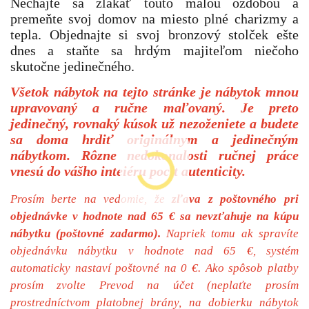
Nechajte sa zlákať touto malou ozdobou a
premeňte svoj domov na miesto plné charizmy a
tepla. Objednajte si svoj bronzový stolček ešte
dnes a staňte sa hrdým majiteľom niečoho
skutočne jedinečného.
Všetok nábytok na tejto stránke je nábytok mnou
upravovaný a ručne maľovaný. Je preto
jedinečný, rovnaký kúsok už nezoženiete a budete
sa doma hrdiť originálnym a jedinečným
nábytkom. Rôzne nedokonalosti ručnej práce
vnesú do vášho inteiéru pocit autenticity.
Prosím berte na vedomie, že
zľava z poštovného pri
objednávke v hodnote nad 65 € sa nevzťahuje na kúpu
nábytku (poštovné zadarmo).
Napriek tomu ak spravíte
objednávku nábytku v hodnote nad 65 €, systém
automaticky nastaví poštovné na 0 €. Ako spôsob platby
prosím zvolte Prevod na účet (neplaťte prosím
prostredníctvom platobnej brány, na dobierku nábytok