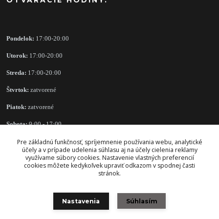
Pondelok:
17:00-20:00
Utorok:
17:00-20:00
Streda:
17:00-20:00
Štvrtok:
zatvorené
Piatok:
zatvorené
Sobota:
9:00 - 17:00
Nedeľa:
zatvorené
Pre základnú funkčnosť, spríjemnenie používania webu, analytické
účely a v prípade udelenia súhlasu aj na účely cielenia reklamy
využívame súbory cookies. Nastavenie vlastných preferencií
cookies môžete kedykoľvek upraviť odkazom v spodnej časti
stránok.
OBCHODNÉ PODMIENKY
Nastavenia
Súhlasím