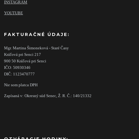
INSTAGRAM
YOUTUBE
FAKTURAČNÉ ÚDAJE:
Mgr. Martina Šimoneková - Staré Časy
Kráľová pri Senci 217
900 50 Kráľová pri Senci
IČO: 50930346
DIČ: 1123470777
Nie som platca DPH
Zapísaná v: Okresný súd Senec, Ž. R. Č.: 140/21332
OTVÁRACIE HODINY: