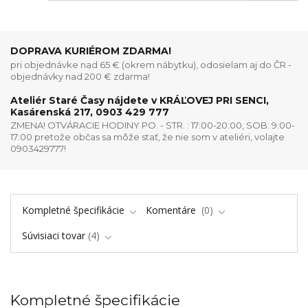
DOPRAVA KURIÉROM ZDARMA!
pri objednávke nad 65 € (okrem nábytku), odosielam aj do ČR -
objednávky nad 200 € zdarma!
Ateliér Staré Časy nájdete v KRÁĽOVEJ PRI SENCI,
Kasárenská 217, 0903 429 777
ZMENA! OTVÁRACIE HODINY PO. - STR. : 17:00-20:00, SOB: 9:00-
17:00 pretože občas sa môže stať, že nie som v ateliéri, volajte
0903429777!
Kompletné špecifikácie
Komentáre
0
Súvisiaci tovar
4
Kompletné špecifikácie