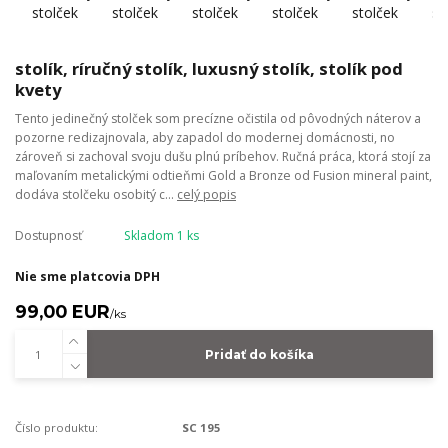
stolík, ríručný stolík, luxusný stolík, stolík pod
kvety
Tento jedinečný stolček som precízne očistila od pôvodných náterov a
pozorne redizajnovala, aby zapadol do modernej domácnosti, no
zároveň si zachoval svoju dušu plnú príbehov. Ručná práca, ktorá stojí za
maľovaním metalickými odtieňmi Gold a Bronze od Fusion mineral paint,
dodáva stolčeku osobitý c...
celý popis
Dostupnosť
Skladom 1 ks
Nie sme platcovia DPH
99,00 EUR
/
ks
Pridať do košíka
Číslo produktu:
SC 195