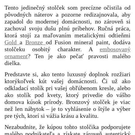
Tento jedinečný stolček som precízne očistila od
pôvodných náterov a pozorne redizajnovala, aby
zapadol do modernej domácnosti, no zároveň si
zachoval svoju dušu plnú príbehov. Ručná práca,
ktorá stojí za maľovaním metalickými odtieňmi
Gold
a
Bronze
od Fusion mineral paint, dodáva
stolčeku osobitý charakter. A
embosovaný
ornament
? Ten je ako pečať pravosti malého
dielka.
Predstavte si, ako tento luxusný doplnok rozžiari
ktorýkoľvek kút vašej domácnosti. Či už ako
odkladací stolík pri vašej obľúbenom kresle, alebo
ako stolík pod kvety, ktorý privedie do vášho
domova kúsok prírody. Bronzový stolček je viac
než len nábytok – je to vyhlásenie o štýle a výber
pre tých, ktorí si vážia krásu a kvalitu.
Nezabudnite, že kúpou tohto stolčika podporujete
malého podnikateľa a získate zároveň autentický