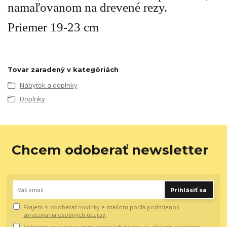
namaľovanom na drevené rezy.
Priemer 19-23 cm
Tovar zaradený v kategóriách
Nábytok a doplnky
Doplnky
Chcem odoberať newsletter
Prihlásiť sa
Prajem si odoberať novinky e-mailom podľa
podmienok
spracovania osobných údajov
.
Súhlasím so
spracovaním osobných údajov
za účelom zasielania