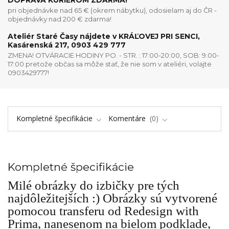
DOPRAVA KURIÉROM ZDARMA!
pri objednávke nad 65 € (okrem nábytku), odosielam aj do ČR -
objednávky nad 200 € zdarma!
Ateliér Staré Časy nájdete v KRÁĽOVEJ PRI SENCI,
Kasárenská 217, 0903 429 777
ZMENA! OTVÁRACIE HODINY PO. - STR. : 17:00-20:00, SOB: 9:00-
17:00 pretože občas sa môže stať, že nie som v ateliéri, volajte
0903429777!
Kompletné špecifikácie
Komentáre
0
Kompletné špecifikácie
Milé obrázky do izbičky pre tých
najdôležitejších :) Obrázky sú vytvorené
pomocou transferu od Redesign with
Prima, nanesenom na bielom podklade,