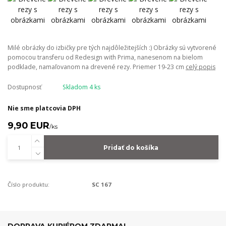
Milé obrázky do izbičky pre tých najdôležitejších :) Obrázky sú vytvorené
pomocou transferu od Redesign with Prima, nanesenom na bielom
podklade, namaľovanom na drevené rezy. Priemer 19-23 cm
celý popis
Dostupnosť
Skladom 4 ks
Nie sme platcovia DPH
9,90 EUR
/
ks
Pridať do košíka
Číslo produktu:
SC 167