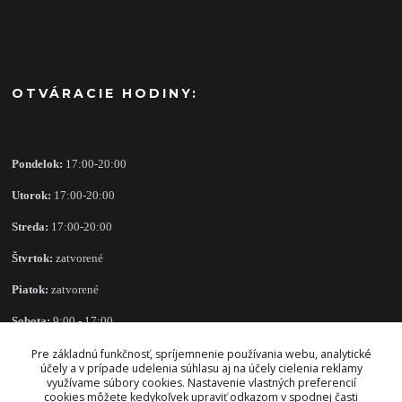
OTVÁRACIE HODINY:
Pondelok:
17:00-20:00
Utorok:
17:00-20:00
Streda:
17:00-20:00
Štvrtok:
zatvorené
Piatok:
zatvorené
Sobota:
9:00 - 17:00
Nedeľa:
zatvorené
Pre základnú funkčnosť, spríjemnenie používania webu, analytické
účely a v prípade udelenia súhlasu aj na účely cielenia reklamy
využívame súbory cookies. Nastavenie vlastných preferencií
cookies môžete kedykoľvek upraviť odkazom v spodnej časti