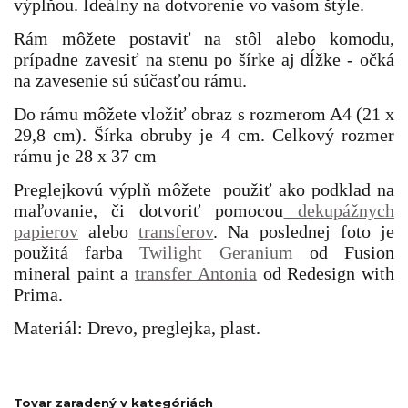
výplňou. Ideálny na dotvorenie vo vašom štýle.
Rám môžete postaviť na stôl alebo komodu,
prípadne zavesiť na stenu po šírke aj dĺžke - očká
na zavesenie sú súčasťou rámu.
Do rámu môžete vložiť obraz s rozmerom A4 (21 x
29,8 cm). Šírka obruby je 4 cm. Celkový rozmer
rámu je 28 x 37 cm
Preglejkovú výplň môžete použiť ako podklad na
maľovanie, či dotvoriť pomocou
dekupážnych
papierov
alebo
transferov
. Na poslednej foto je
použitá farba
Twilight Geranium
od Fusion
mineral paint a
transfer Antonia
od Redesign with
Prima.
Materiál: Drevo, preglejka, plast.
Tovar zaradený v kategóriách