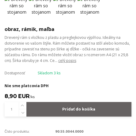
obraz, rámik, maľba
Drevený rám s vložkou z plastu a preglejkovou výplňou. Ideálny na
dotvorenie vo vašom štýle. Rám môžete postaviť na stôl alebo komodu,
prípadne zavesiť na stenu po šírke aj dĺžke - očká na zavesenie sú
súčasťou rámu. Do rámu môžete vložiť obraz s rozmerom A4 (21 x 29,8
cm). Šírka obruby je 4 cm. Ce...
celý popis
Dostupnosť
Skladom 3 ks
Nie sme platcovia DPH
8,90 EUR
/
ks
Pridať do košíka
Číslo produktu:
90.55.0044.0000