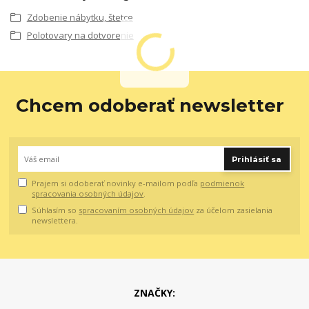
Zdobenie nábytku, štetce
Polotovary na dotvorenie
Chcem odoberať newsletter
Prihlásiť sa
Prajem si odoberať novinky e-mailom podľa
podmienok
spracovania osobných údajov
.
Súhlasím so
spracovaním osobných údajov
za účelom zasielania
newslettera.
ZNAČKY: