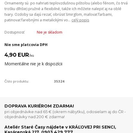
Ornamenty sú po nahriati teplovzdušnou pištoľou (alebo fénom, čo trvá
trošku dlhšie) pružné a flexibilné, takže ich môžete nalepiť aj na oblé
tvary. Ozdoby sa dajú rezať, obrúsiť šmirgľom, maľovať farbami,
patinovať farebnými a metalickými vo...
celý popis
Dostupnosť
Nie je skladom
Nie sme platcovia DPH
4,90 EUR
/
ks
Momentálne nie je k dispozícii
Číslo produktu:
35324
DOPRAVA KURIÉROM ZDARMA!
pri objednávke nad 65 € (okrem nábytku), odosielam aj do ČR -
objednávky nad 200 € zdarma!
Ateliér Staré Časy nájdete v KRÁĽOVEJ PRI SENCI,
Kasárenská 217, 0903 429 777