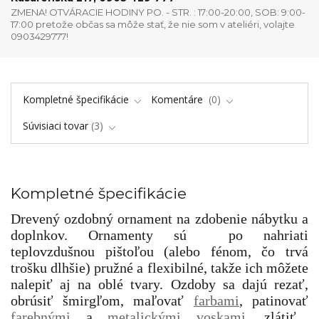
ZMENA! OTVÁRACIE HODINY PO. - STR. : 17:00-20:00, SOB: 9:00-
17:00 pretože občas sa môže stať, že nie som v ateliéri, volajte
0903429777!
Kompletné špecifikácie
Komentáre
0
Súvisiaci tovar
3
Kompletné špecifikácie
Drevený ozdobný ornament na zdobenie nábytku a
doplnkov. Ornamenty sú po nahriati
teplovzdušnou pištoľou (alebo fénom, čo trvá
trošku dlhšie) pružné a flexibilné, takže ich môžete
nalepiť aj na oblé tvary. Ozdoby sa dajú rezať,
obrúsiť šmirgľom, maľovať
farbami
, patinovať
farebnými
a
metalickými voskami
, zlátiť