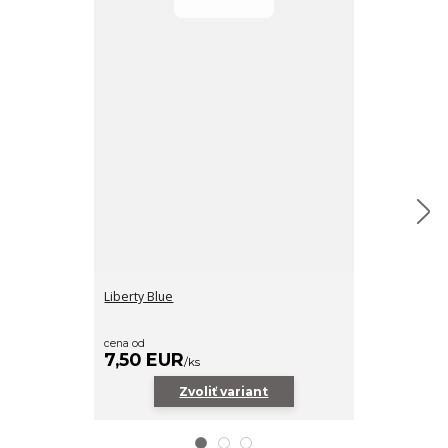
Liberty Blue
Soap Stone
cena od
cena od
7,50 EUR
7,50 EUR
/
ks
Zvoliť variant
Z