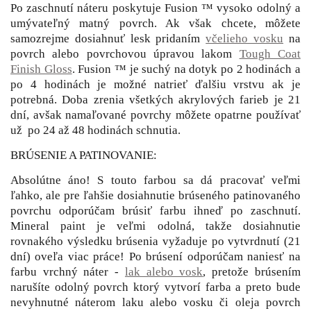
Po zaschnutí náteru poskytuje Fusion ™ vysoko odolný a
umývateľný matný povrch. Ak však chcete, môžete
samozrejme dosiahnuť lesk pridaním
včelieho vosku
na
povrch alebo povrchovou úpravou lakom
Tough Coat
Finish Gloss
. Fusion ™ je suchý na dotyk po 2 hodinách a
po 4 hodinách je možné natrieť ďalšiu vrstvu ak je
potrebná. Doba zrenia všetkých akrylových farieb je 21
dní, avšak namaľované povrchy môžete opatrne používať
už po 24 až 48 hodinách schnutia.
BRÚSENIE A PATINOVANIE:
Absolútne áno! S touto farbou sa dá pracovať veľmi
ľahko, ale pre ľahšie dosiahnutie brúseného patinovaného
povrchu odporúčam brúsiť farbu ihneď po zaschnutí.
Mineral paint je veľmi odolná, takže dosiahnutie
rovnakého výsledku brúsenia vyžaduje po vytvrdnutí (21
dní) oveľa viac práce! Po brúsení odporúčam naniesť na
farbu vrchný náter -
lak alebo vosk
, pretože brúsením
narušíte odolný povrch ktorý vytvorí farba a preto bude
nevyhnutné náterom laku alebo vosku či oleja povrch