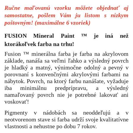
Ručne maľovanú vzorku môžete objednať aj
samostatne, pošlem Vám ju listom s nízkym
poštovným! (maximálne 6 vzoriek)
FUSION Mineral Paint
™
je iná než
ktorákoľvek farba na trhu!
Fusion ™ minerálna farba je farba na akrylovom
základe, nanáša sa veľmi ľahko a výsledný povrch
je hladký a matný, výnimočne odolný a pevný v
porovnaní s konvenčnými akrylovými farbami na
nábytok. Povrch, na ktorý farbu nanášate, vyžaduje
iba minimálnu predprípravu, a výsledný
namaľovaný povrch nie je potrebné lakovať ani
voskovať!
P
igmenty v nádobách sa neoddeľujú a v
neotvorenom stave si farba udrží svoje kvalitatívne
vlastnosti a nehustne po dobu 7 rokov.