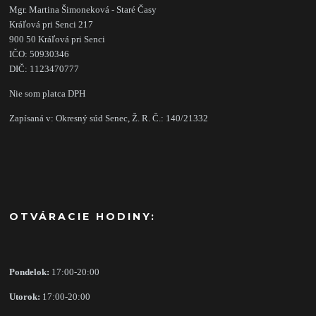
Mgr. Martina Šimoneková - Staré Časy
Kráľová pri Senci 217
900 50 Kráľová pri Senci
IČO: 50930346
DIČ: 1123470777
Nie som platca DPH
Zapísaná v: Okresný súd Senec, Ž. R. Č.: 140/21332
OTVÁRACIE HODINY:
Pondelok:
17:00-20:00
Utorok:
17:00-20:00