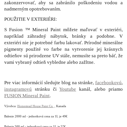
zakonzervovať, aby sa zabránilo poškodeniu vodou a
nadmerným opotrebovaním.
POUŽITIE V EXTERIÉRI:
S Fusion ™ Mineral Paint môžete maľovať v exteriéri,
napríklad záhradný nábytok, bránky a podobne. V
exteriéri nie je potrebné farbu lakovať. Prírodné minerálne
pigmenty použité vo farbe na vytvorenie jej krásnych
odtieňov sú prirodzene UV stále, nemusíte sa preto báť, že
vami vybraný odtieň vybledne alebo zažltne.
Pre viac informácií sledujte blog na stránke,
facebookovú
,
instagramovú
stránku či
Youtube
kanál, alebo priamo
FUSION Mineral Paint
.
Výrobca:
Homestead House Paint Co.
, Kanada
Balenie 2000 ml - jednotková cena za 1L je 49€
Balenie 500 ml - jednotková cena za 1L je 57€