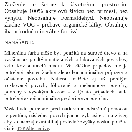
Zloženie je šetrné k životnému prostrediu.
Obsahuje 100% akrylovú živicu bez prímesí, bez
vynylu. Neobsahuje Formaldehyd. Neobsahuje
žiadne VOC - prchavé organické látky. Obsahuje
iba prírodné minerálne farbivá.
NANÁŠANIE:
Minerálna farba môže byť použitá na surové drevo a na
väčšinu už predtým natieraných a lakovaných povrchov,
sklo, kov a umelú hmotu. Vo väčšine prípadov nie je
potrebná takmer žiadna alebo len minimálna príprava a
očistenie povrchu. Natierať môžete aj už predtým
voskovaný povrch, fóliované a melamínové povrchy,
povrchy s vysokým leskom - v týchto prípadoch bude
potrebná aspoň minimálna predpríprava povrchu.
Vosk bude potrebné pred natieraním odstrániť pomocou
terpentínu, následne povrch jemne vybrúsite a na záver,
aby ste naozaj ostránili aj posledné zvyšky vosku, použite
čistič
TSP Alternative
.