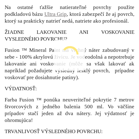
Na ostatné ťažšie natierateľné povrchy použite
podkladovú bázu
Ultra Grip
, ktorá zabezpečí že aj povrch,
ktorý sa prakticky natrieť nedá, natriete ako profesionál.
ŽIADNE LAKOVANIE ANI VOSKOVANIE
VYSLEDNÉHO POVRCHU?
Fusion ™ Mineral Paint má vrchný náter zabudovaný v
sebe - 100% akrylovú živicu. Je vodeodolná a nepotrebuje
lakovanie ani voskovanie (môže sa však lakovať ak
napríklad požadujete výsledný lesklý povrch, prípadne
voskovať pre dosiahnutie patiny).
VÝDATNOSŤ:
Farba Fusion ™ ponúka neuveriteľné pokrytie 7 metrov
štvorcových z jedného balenia 500 ml. Vo väčšine
prípadov stačí jeden až dva nátery. Jej výdatnosť je
ohromujúca!
TRVANLIVOSŤ VÝSLEDNÉHO POVRCHU: