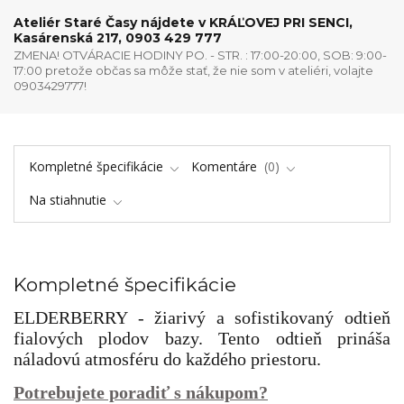
Ateliér Staré Časy nájdete v KRÁĽOVEJ PRI SENCI,
Kasárenská 217, 0903 429 777
ZMENA! OTVÁRACIE HODINY PO. - STR. : 17:00-20:00, SOB: 9:00-
17:00 pretože občas sa môže stať, že nie som v ateliéri, volajte
0903429777!
Kompletné špecifikácie
Komentáre
0
Na stiahnutie
Kompletné špecifikácie
ELDERBERRY -
žiarivý a sofistikovaný odtieň
fialových plodov bazy. Tento odtieň prináša
náladovú atmosféru do každého priestoru.
Potrebujete poradiť s nákupom?