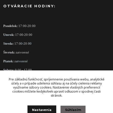
OTVÁRACIE HODINY:
Pondelok:
17:00-20:00
Utorok:
17:00-20:00
Streda:
17:00-20:00
Štvrtok:
zatvorené
Piatok:
zatvorené
Sobota:
9:00 - 17:00
Nedeľa:
zatvorené
Pre základnú funkčnosť, spríjemnenie používania webu, analytické
účely a v prípade udelenia súhlasu aj na účely cielenia reklamy
využívame súbory cookies. Nastavenie vlastných preferencií
cookies môžete kedykoľvek upraviť odkazom v spodnej časti
stránok.
OBCHODNÉ PODMIENKY
Nastavenia
Súhlasím