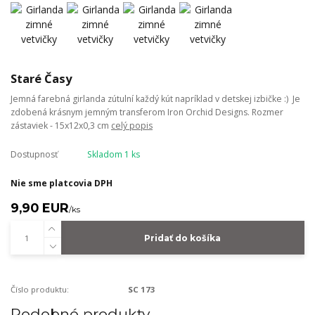
Staré Časy
Jemná farebná girlanda zútulní každý kút napríklad v detskej izbičke :) Je
zdobená krásnym jemným transferom Iron Orchid Designs. Rozmer
zástaviek - 15x12x0,3 cm
celý popis
Dostupnosť
Skladom 1 ks
Nie sme platcovia DPH
9,90 EUR
/
ks
Pridať do košíka
Číslo produktu:
SC 173
Podobné produkty