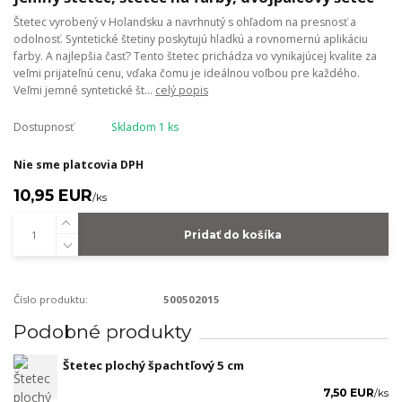
Štetec vyrobený v Holandsku a navrhnutý s ohľadom na presnosť a
odolnosť. Syntetické štetiny poskytujú hladkú a rovnomernú aplikáciu
farby. A najlepšia časť? Tento štetec prichádza vo vynikajúcej kvalite za
veľmi prijateľnú cenu, vďaka čomu je ideálnou voľbou pre každého.
Veľmi jemné syntetické št...
celý popis
Dostupnosť
Skladom 1 ks
Nie sme platcovia DPH
10,95 EUR
/
ks
Pridať do košíka
Číslo produktu:
500502015
Podobné produkty
Štetec plochý špachtľový 5 cm
7,50 EUR
/
ks