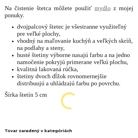
Na čistenie štetca môžete použiť
mydlo
z mojej
ponuky.
dvojpalcový štetec je všestranne využiteľný
pre veľké plochy,
vhodný na maľovanie kuchýň a veľkých skríň,
na podlahy a steny,
husté štetiny výborne nasajú farbu a na jedno
namočenie pokryjú primerane veľkú plochu,
kvalitná lakovaná rúčka,
štetiny dvoch dĺžok rovnomernejšie
distribuujú a uhládzajú farbu po povrchu.
Šírka štetín 5 cm
Tovar zaradený v kategóriách