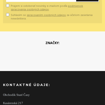
Prajem si odoberať novinky e-mailom podľa
podmienok
spracovania osobných údajov
.
Súhlasím so
spracovaním osobných údajov
za účelom zasielania
newslettera.
ZNAČKY:
KONTAKTNÉ ÚDAJE:
Obchodík Staré Časy
Kasárenská 217