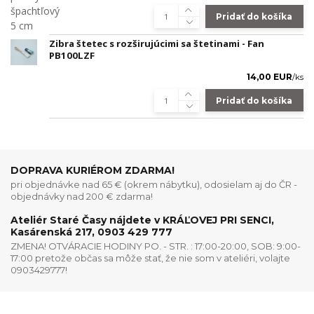
Pridať do košíka
Zibra štetec s rozširujúcimi sa štetinami - Fan
PB100LZF
14,00 EUR
/
ks
Pridať do košíka
DOPRAVA KURIÉROM ZDARMA!
pri objednávke nad 65 € (okrem nábytku), odosielam aj do ČR -
objednávky nad 200 € zdarma!
Ateliér Staré Časy nájdete v KRÁĽOVEJ PRI SENCI,
Kasárenská 217, 0903 429 777
ZMENA! OTVÁRACIE HODINY PO. - STR. : 17:00-20:00, SOB: 9:00-
17:00 pretože občas sa môže stať, že nie som v ateliéri, volajte
0903429777!