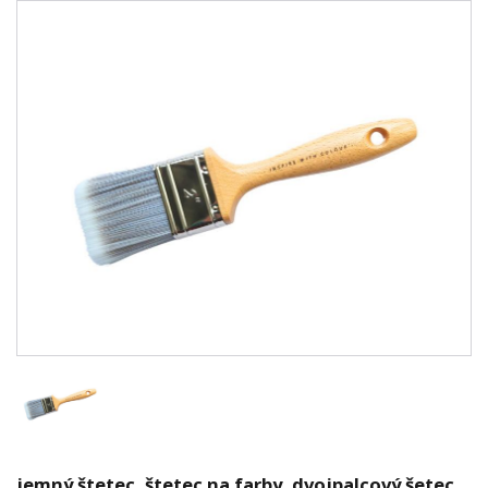
jemný štetec, štetec na farby, dvojpalcový šetec