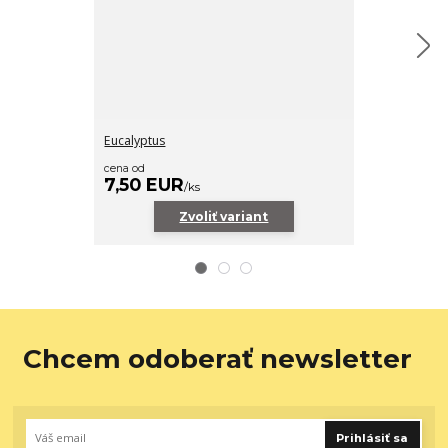
Eucalyptus
Ultra jemná b
cena od
2,10 EUR
7,50 EUR
/
/
ks
Zvoliť variant
Chcem odoberať newsletter
Prihlásiť sa