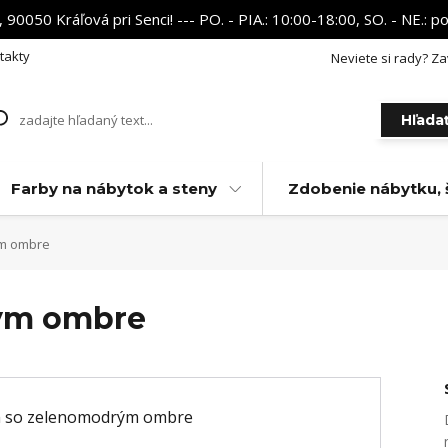
 90050 Kráľová pri Senci! --- PO. - PIA.: 10:00-18:00, SO. - NE.:
takty
Neviete si rady? Za
Hľada
Farby na nábytok a steny
Zdobenie nábytku, 
m ombre
ým ombre