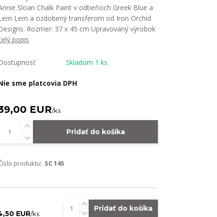
Annie Sloan Chalk Paint v odtieňoch Greek Blue a
Lem Lem a ozdobený transferom od Iron Orchid
Designs. Rozmer: 37 x 45 cm Upravovaný výrobok
celý popis
Dostupnosť
Skladom 1 ks
Nie sme platcovia DPH
39,00 EUR
/
ks
Pridať do košíka
Číslo produktu:
SC 145
Pridať do košíka
4,50 EUR
/
ks