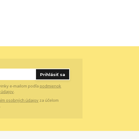
Prihlásiť sa
vinky e-mailom podľa
podmienok
 údajov
.
ím osobných údajov
za účelom
.