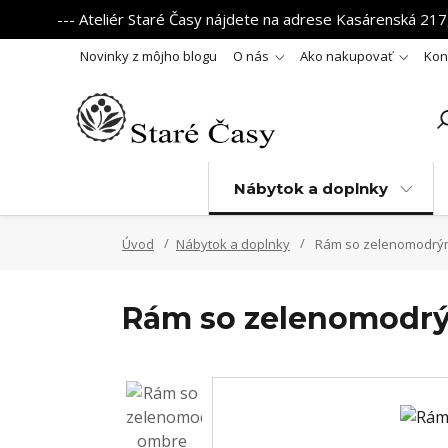
--- Ateliér Staré Časy nájdete na adrese Kasárenská 217,
Novinky z môjho blogu
O nás
Ako nakupovať
Kon
Nábytok a doplnky
Úvod
Nábytok a doplnky
Rám so zelenomodrý
Rám so zelenomodr