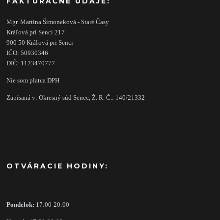
FAKTURAČNÉ ÚDAJE:
Mgr. Martina Šimoneková - Staré Časy
Kráľová pri Senci 217
900 50 Kráľová pri Senci
IČO: 50930346
DIČ: 1123470777
Nie som platca DPH
Zapísaná v: Okresný súd Senec, Ž. R. Č.: 140/21332
OTVÁRACIE HODINY:
Pondelok:
17:00-20:00