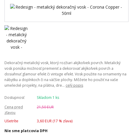
Dekoračný metalický vosk, ktorý rozžiari akýkoľvek povrch. Metalický
vosk ponúka možnosť premeniť a dekorovať akýkoľvek povrch a
dosiahnuť glamour efekt či vintage efekt. Vosk použite na ornamenty na
nábytku a doplnkoch či na väčšie plochy. Môžete ho použiť na vaše
umelecké projekty, na plátna, dre...
celý popis
Dostupnosť
Skladom 1 ks
Cena pred
21,50 EUR
zľavou
Ušetríte
3,60 EUR (
17
% zľava)
Nie sme platcovia DPH