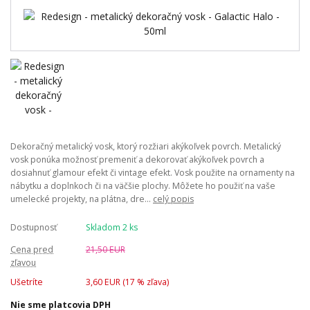
Dekoračný metalický vosk, ktorý rozžiari akýkoľvek povrch. Metalický
vosk ponúka možnosť premeniť a dekorovať akýkoľvek povrch a
dosiahnuť glamour efekt či vintage efekt. Vosk použite na ornamenty na
nábytku a doplnkoch či na väčšie plochy. Môžete ho použiť na vaše
umelecké projekty, na plátna, dre...
celý popis
Dostupnosť
Skladom 2 ks
Cena pred
21,50 EUR
zľavou
Ušetríte
3,60 EUR (
17
% zľava)
Nie sme platcovia DPH