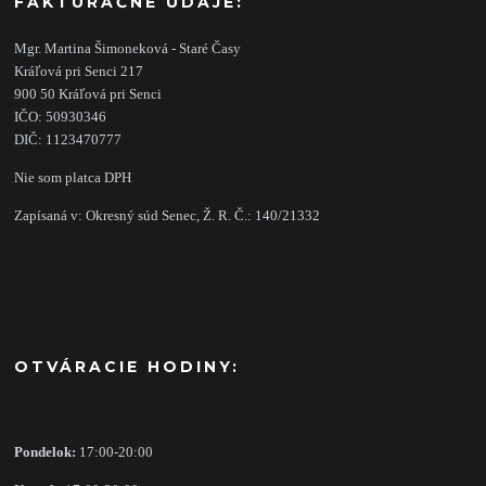
FAKTURAČNÉ ÚDAJE:
Mgr. Martina Šimoneková - Staré Časy
Kráľová pri Senci 217
900 50 Kráľová pri Senci
IČO: 50930346
DIČ: 1123470777
Nie som platca DPH
Zapísaná v: Okresný súd Senec, Ž. R. Č.: 140/21332
OTVÁRACIE HODINY:
Pondelok:
17:00-20:00