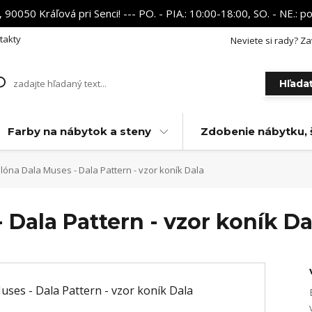
 90050 Kráľová pri Senci! --- PO. - PIA.: 10:00-18:00, SO. - NE.:
takty
Neviete si rady? Za
Hľada
Farby na nábytok a steny
Zdobenie nábytku, 
óna Dala Muses - Dala Pattern - vzor koník Dala
 Dala Pattern - vzor koník Da