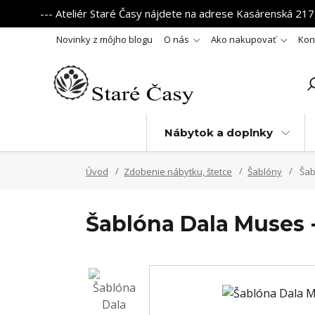
--- Ateliér Staré Časy nájdete na adrese Kasárenská 217,
Novinky z môjho blogu
O nás
Ako nakupovať
Kon
Nábytok a doplnky
Úvod
Zdobenie nábytku, štetce
Šablóny
Šabl
Šablóna Dala Muses -