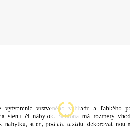
e vytvorenie vrstveného vzhľadu a ľahkého po
 na stenu či nábytok. Šablóna má rozmery vho
 nábytku, stien, podláh, textilu, dekorovať ňou 