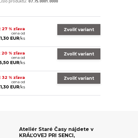
Číslo produktu:
07.75.0001.0000
ž 27 % zľava
Zvoliť variant
cena od
11,30 EUR
/
ks
 20 % zľava
Zvoliť variant
cena od
5,50 EUR
/
ks
ž 32 % zľava
Zvoliť variant
cena od
11,30 EUR
/
ks
Ateliér Staré Časy nájdete v
KRÁĽOVEJ PRI SENCI,