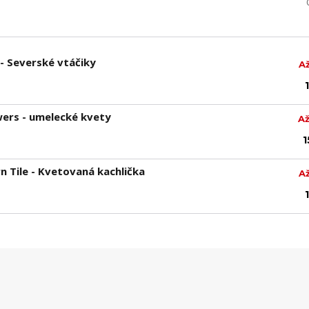
- Severské vtáčiky
A
wers - umelecké kvety
Až
1
n Tile - Kvetovaná kachlička
A