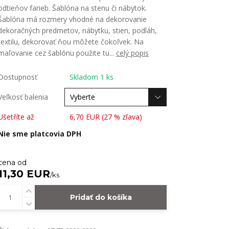
odtieňov farieb. Šablóna na stenu či nábytok.
Šablóna má rozmery vhodné na dekorovanie
dekoračných predmetov, nábytku, stien, podláh,
textilu, dekorovať ňou môžete čokoľvek. Na
maľovanie cez šablónu použite tu...
celý popis
Dostupnosť
Skladom 1 ks
Veľkosť balenia
Ušetříte až
6,70 EUR (
27
% zľava)
Nie sme platcovia DPH
cena od
11,30 EUR
/
ks
Pridať do košíka