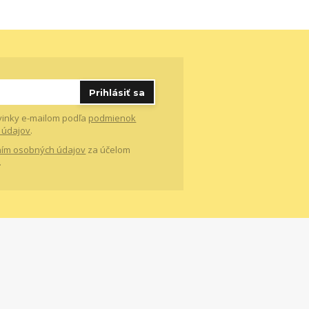
Prihlásiť sa
vinky e-mailom podľa
podmienok
 údajov
.
ím osobných údajov
za účelom
.