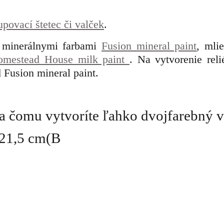
upovací štetec či valček
.
s minerálnymi farbami
Fusion mineral paint
, mli
Homestead House milk paint
. Na vytvorenie reli
 Fusion mineral paint.
a čomu vytvoríte ľahko dvojfarebný v
 21,5 cm(B