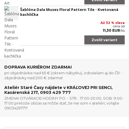
Šablóna Dala Muses Floral Pattern Tile - Kvetovaná
kachlička
Až 32 % zľava
cena od
11,30 EUR
/
ks
Zvoliť variant
DOPRAVA KURIÉROM ZDARMA!
pri objednávke nad 65 € (okrem nábytku), odosielam aj do ČR -
objednávky nad 200 € zdarma!
Ateliér Staré Časy nájdete v KRÁĽOVEJ PRI SENCI,
Kasárenská 217, 0903 429 777
ZMENA! OTVÁRACIE HODINY PO. - STR. : 17:00-20:00, SOB: 9:00-
17:00 pretože občas sa môže stať, že nie som v ateliéri, volajte
0903429777!