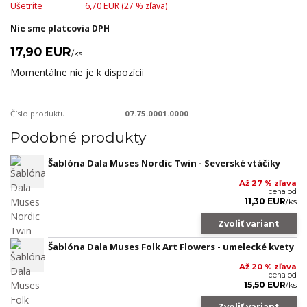
Ušetríte
6,70 EUR (
27
% zľava)
Nie sme platcovia DPH
17,90 EUR
/
ks
Momentálne nie je k dispozícii
Číslo produktu:
07.75.0001.0000
Podobné produkty
Šablóna Dala Muses Nordic Twin - Severské vtáčiky
Až 27 % zľava
cena od
11,30 EUR
/
ks
Zvoliť variant
Šablóna Dala Muses Folk Art Flowers - umelecké kvety
Až 20 % zľava
cena od
15,50 EUR
/
ks
Zvoliť variant