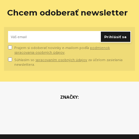
Chcem odoberať newsletter
Prihlásiť sa
Prajem si odoberať novinky e-mailom podľa
podmienok
spracovania osobných údajov
.
Súhlasím so
spracovaním osobných údajov
za účelom zasielania
newslettera.
ZNAČKY: