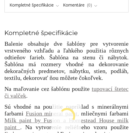
Kompletné špecifikácie
Komentáre
0
Kompletné špecifikácie
Balenie obsahuje dve šablóny pre vytvorenie
vrstveného vzhľadu a ľahkého použitia rôznych
odtieňov farieb. Šablóna na stenu či nábytok.
Šablóna má rozmery vhodné na dekorovanie
dekoračných predmetov, nábytku, stien, podláh,
textilu, dekorovať ňou môžete čokoľvek.
Na maľovanie cez šablónu použite
tupovací štetec
či valček
.
Sú vhodné na použitie napríklad s minerálnymi
farbami
Fusion mineral paint
, mliečnymi farbami
Milk paint by Fusion a Homestead House milk
paint
. Na vytvorenie reliéfneho vzoru použite