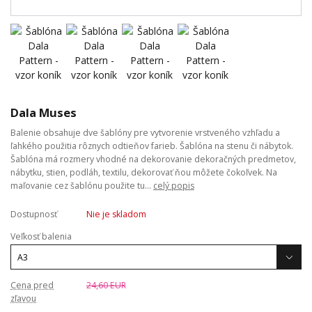
Dala Muses
Balenie obsahuje dve šablóny pre vytvorenie vrstveného vzhľadu a
ľahkého použitia rôznych odtieňov farieb. Šablóna na stenu či nábytok.
Šablóna má rozmery vhodné na dekorovanie dekoračných predmetov,
nábytku, stien, podláh, textilu, dekorovať ňou môžete čokoľvek. Na
maľovanie cez šablónu použite tu...
celý popis
Dostupnosť
Nie je skladom
Veľkosť balenia
Cena pred
24,60 EUR
zľavou